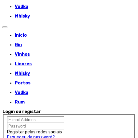
Vodka
Whisky
Início
Gin
Vinhos
Licores
Whisky
Portos
Vodka
Rum
Login ou registar
Registar pelas redes sociais
Esqueceu da password?