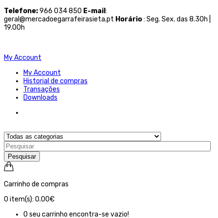
Telefone
:
966 034 850
E-mail
:
geral@mercadoegarrafeirasieta.pt
Horário
: Seg. Sex. das 8.30h |
19.00h
My Account
My Account
Historial de compras
Transações
Downloads
Pesquisar
Carrinho de compras
0
item(s):
0.00€
O seu carrinho encontra-se vazio!