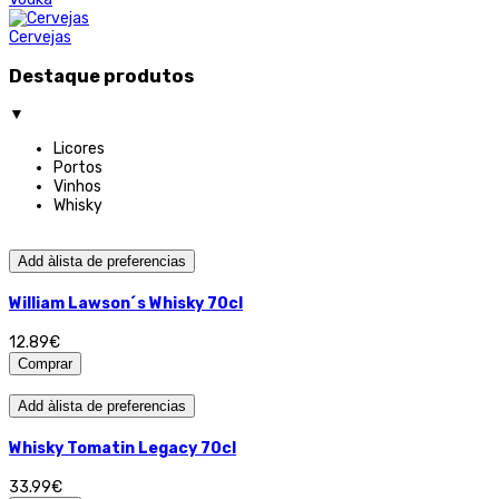
Cervejas
Destaque produtos
▼
Licores
Portos
Vinhos
Whisky
Add àlista de preferencias
William Lawson´s Whisky 70cl
12.89€
Comprar
Add àlista de preferencias
Whisky Tomatin Legacy 70cl
33.99€