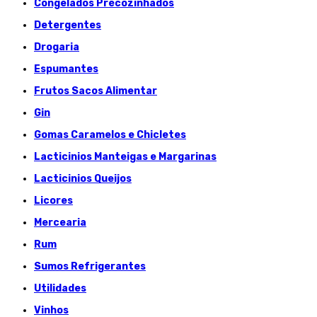
Congelados Précozinhados
Detergentes
Drogaria
Espumantes
Frutos Sacos Alimentar
Gin
Gomas Caramelos e Chicletes
Lacticinios Manteigas e Margarinas
Lacticinios Queijos
Licores
Mercearia
Rum
Sumos Refrigerantes
Utilidades
Vinhos