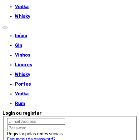
Vodka
Whisky
Início
Gin
Vinhos
Licores
Whisky
Portos
Vodka
Rum
Login ou registar
Registar pelas redes sociais
Esqueceu da password?