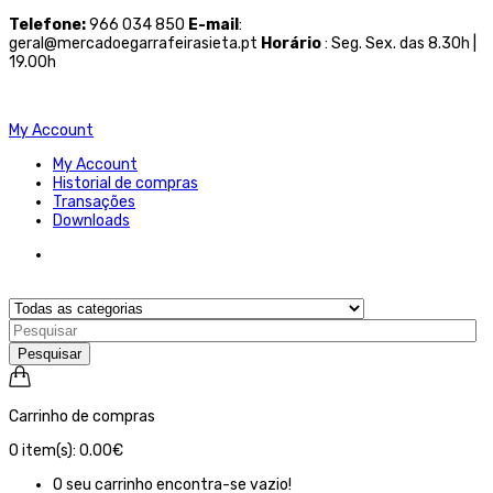
Telefone
:
966 034 850
E-mail
:
geral@mercadoegarrafeirasieta.pt
Horário
: Seg. Sex. das 8.30h |
19.00h
My Account
My Account
Historial de compras
Transações
Downloads
Pesquisar
Carrinho de compras
0
item(s):
0.00€
O seu carrinho encontra-se vazio!