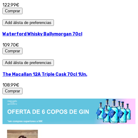
122.99€
Comprar
Add àlista de preferencias
Waterford Whisky Ballymorgan 70cl
109.70€
Comprar
Add àlista de preferencias
The Macallan 12A Triple Cask 70cl 1Un.
108.99€
Comprar