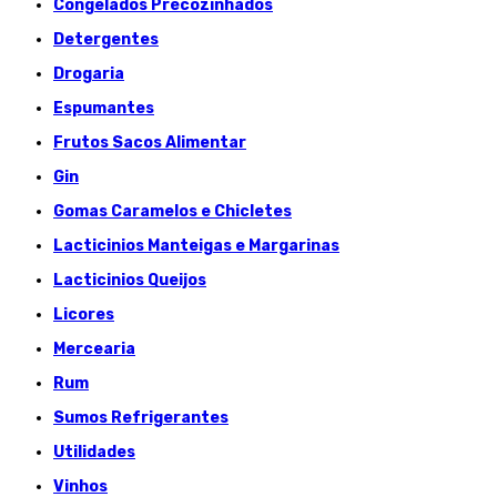
Congelados Précozinhados
Detergentes
Drogaria
Espumantes
Frutos Sacos Alimentar
Gin
Gomas Caramelos e Chicletes
Lacticinios Manteigas e Margarinas
Lacticinios Queijos
Licores
Mercearia
Rum
Sumos Refrigerantes
Utilidades
Vinhos