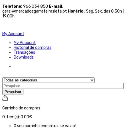
Telefone
:
966 034 850
E-mail
:
geral@mercadoegarrafeirasieta.pt
Horário
: Seg. Sex. das 8.30h |
19.00h
My Account
My Account
Historial de compras
Transações
Downloads
Pesquisar
Carrinho de compras
0
item(s):
0.00€
O seu carrinho encontra-se vazio!