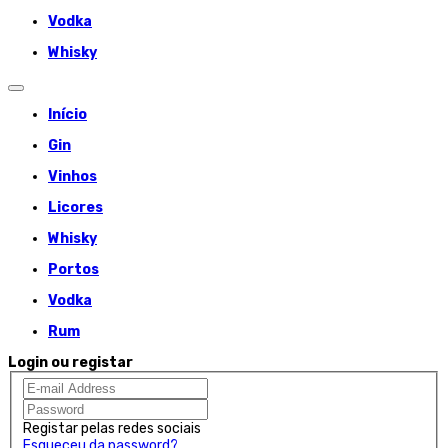
Vodka
Whisky
Início
Gin
Vinhos
Licores
Whisky
Portos
Vodka
Rum
Login ou registar
Registar pelas redes sociais
Esqueceu da password?