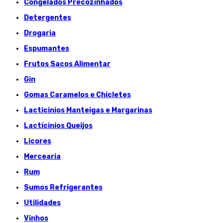
Congelados Précozinhados
Detergentes
Drogaria
Espumantes
Frutos Sacos Alimentar
Gin
Gomas Caramelos e Chicletes
Lacticinios Manteigas e Margarinas
Lacticinios Queijos
Licores
Mercearia
Rum
Sumos Refrigerantes
Utilidades
Vinhos