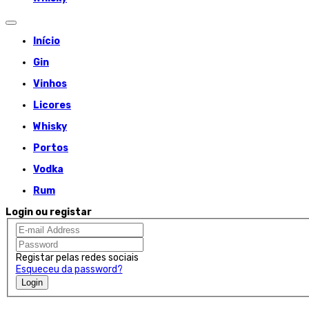
Início
Gin
Vinhos
Licores
Whisky
Portos
Vodka
Rum
Login ou registar
Registar pelas redes sociais
Esqueceu da password?
Login