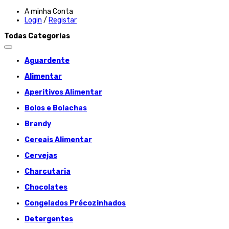
A minha Conta
Login
/
Registar
Todas Categorias
Aguardente
Alimentar
Aperitivos Alimentar
Bolos e Bolachas
Brandy
Cereais Alimentar
Cervejas
Charcutaria
Chocolates
Congelados Précozinhados
Detergentes