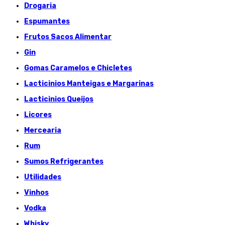
Drogaria
Espumantes
Frutos Sacos Alimentar
Gin
Gomas Caramelos e Chicletes
Lacticinios Manteigas e Margarinas
Lacticinios Queijos
Licores
Mercearia
Rum
Sumos Refrigerantes
Utilidades
Vinhos
Vodka
Whisky