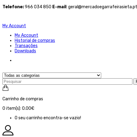
Telefone
:
966 034 850
E-mail
: geral@mercadoegarrafeirasieta.p
My Account
My Account
Historial de compras
Transações
Downloads
Carrinho de compras
0
item(s):
0.00€
O seu carrinho encontra-se vazio!