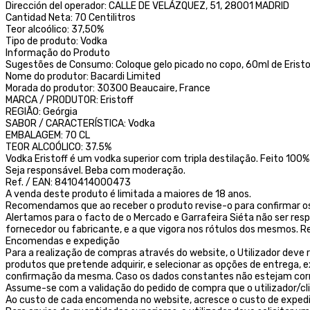
Dirección del operador: CALLE DE VELÁZQUEZ, 51, 28001 MADRID
Cantidad Neta: 70 Centilitros
Teor alcoólico: 37,50%
Tipo de produto: Vodka
Informação do Produto
Sugestões de Consumo: Coloque gelo picado no copo, 60ml de Eristof
Nome do produtor: Bacardi Limited
Morada do produtor: 30300 Beaucaire, France
MARCA / PRODUTOR: Eristoff
REGIÃO: Geórgia
SABOR / CARACTERÍSTICA: Vodka
EMBALAGEM: 70 CL
TEOR ALCOÓLICO: 37.5%
Vodka Eristoff é um vodka superior com tripla destilação. Feito 100
Seja responsável. Beba com moderação.
Ref. / EAN: 8410414000473
A venda deste produto é limitada a maiores de 18 anos.
Recomendamos que ao receber o produto revise-o para confirmar os
Alertamos para o facto de o Mercado e Garrafeira Siéta não ser res
fornecedor ou fabricante, e a que vigora nos rótulos dos mesmos
Encomendas e expedição
Para a realização de compras através do website, o Utilizador deve r
produtos que pretende adquirir, e selecionar as opções de entrega,
confirmação da mesma. Caso os dados constantes não estejam corret
Assume-se com a validação do pedido de compra que o utilizador/c
Ao custo de cada encomenda no website, acresce o custo de exped