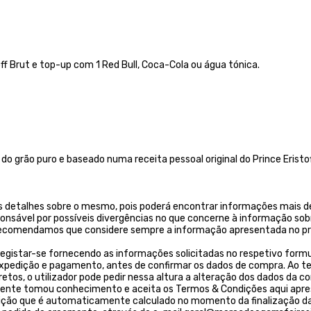
f Brut e top-up com 1 Red Bull, Coca-Cola ou água tónica.
% do grão puro e baseado numa receita pessoal original do Prince Eris
 detalhes sobre o mesmo, pois poderá encontrar informações mais de
ponsável por possíveis divergências no que concerne à informação sob
. Recomendamos que considere sempre a informação apresentada no pr
egistar-se fornecendo as informações solicitadas no respetivo formulá
 expedição e pagamento, antes de confirmar os dados de compra. Ao t
os, o utilizador pode pedir nessa altura a alteração dos dados da c
liente tomou conhecimento e aceita os Termos & Condições aqui apr
ição que é automaticamente calculado no momento da finalização da