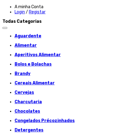
A minha Conta
Login
/
Registar
Todas Categorias
Aguardente
Alimentar
Aperitivos Alimentar
Bolos e Bolachas
Brandy
Cereais Alimentar
Cervejas
Charcutaria
Chocolates
Congelados Précozinhados
Detergentes