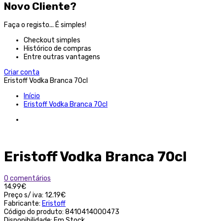
Novo Cliente?
Faça o registo... É simples!
Checkout simples
Histórico de compras
Entre outras vantagens
Criar conta
Eristoff Vodka Branca 70cl
Início
Eristoff Vodka Branca 70cl
Eristoff Vodka Branca 70cl
0 comentários
14.99€
Preço s/ iva:
12.19€
Fabricante:
Eristoff
Código do produto:
8410414000473
Disponibilidade:
Em Stock