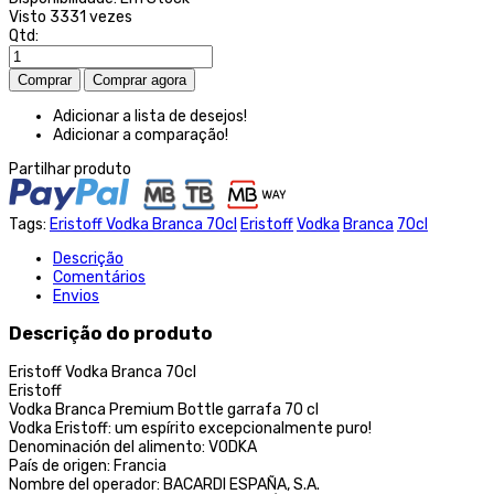
Visto
3331 vezes
Qtd:
Adicionar a lista de desejos!
Adicionar a comparação!
Partilhar produto
Tags:
Eristoff Vodka Branca 70cl
Eristoff
Vodka
Branca
70cl
Descrição
Comentários
Envios
Descrição do produto
Eristoff Vodka Branca 70cl
Eristoff
Vodka Branca Premium Bottle garrafa 70 cl
Vodka Eristoff: um espírito excepcionalmente puro!
Denominación del alimento: VODKA
País de origen: Francia
Nombre del operador: BACARDI ESPAÑA, S.A.