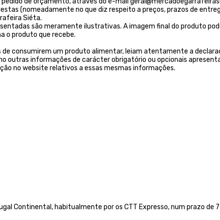
 um pedido de orçamento, através do e-mail geral@mercadoegarrafeirasi
tas (nomeadamente no que diz respeito a preços, prazos de entrega, 
afeira Siéta.
resentadas são meramente ilustrativas. A imagem final do produto pod
a o produto que recebe.
s de consumirem um produto alimentar, leiam atentamente a declaraç
 outras informações de carácter obrigatório ou opcionais apresenta
ição no website relativos a essas mesmas informações.
gal Continental, habitualmente por os CTT Expresso,
num prazo de 72