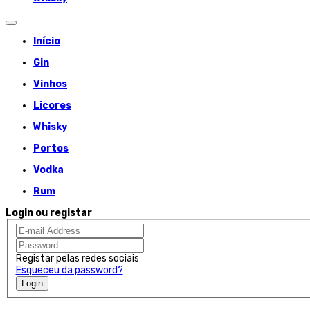
Início
Gin
Vinhos
Licores
Whisky
Portos
Vodka
Rum
Login ou registar
Registar pelas redes sociais
Esqueceu da password?
Login