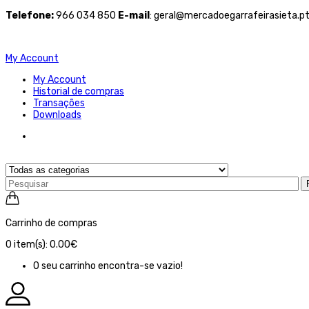
Telefone
:
966 034 850
E-mail
: geral@mercadoegarrafeirasieta.p
My Account
My Account
Historial de compras
Transações
Downloads
Carrinho de compras
0
item(s):
0.00€
O seu carrinho encontra-se vazio!