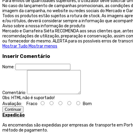
Para envios de quantidades superiores, o utilizador deve solicitar
No caso do lançamento de campanhas promocionais, as condições des
imagem da campanha, no website ou redes sociais do Mercado e Garr
Todos os produtos estão sujeitos a rotura de stock. As imagens ap
e/ou rótulos, deverá considerar sempre a informação que acompanh
Aviso sobre a nossa informação de produto
Mercado e Garrafeira Siéta RECOMENDA aos seus clientes que, ante
recomendações de utilização, preparação e conservação, assim como
ou fornecedor do mesmo. ALERTA para os possíveis erros de transcr
Mostrar Tudo
Mostrar menos
Inserir Comentário
Nome:
Comentário:
Obs:
HTML não é suportado!
Avaliação:
Fraco
Bom
Continuar
Expedição
As encomendas são expedidas por empresas de transporte
em Portu
método de pagamento.