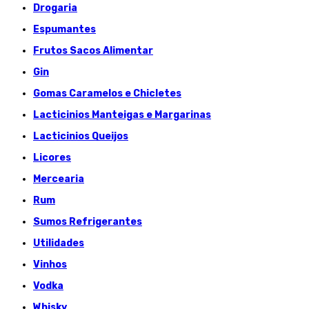
Drogaria
Espumantes
Frutos Sacos Alimentar
Gin
Gomas Caramelos e Chicletes
Lacticinios Manteigas e Margarinas
Lacticinios Queijos
Licores
Mercearia
Rum
Sumos Refrigerantes
Utilidades
Vinhos
Vodka
Whisky