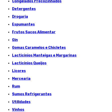
Congelados Précozinhados
Detergentes
Drogaria
Espumantes
Frutos Sacos Alimentar
Gin
Gomas Caramelos e Chicletes
Lacticinios Manteigas e Margarinas
Lacticinios Queijos
Licores
Mercearia
Rum
Sumos Refrigerantes
Utilidades
Vinhos