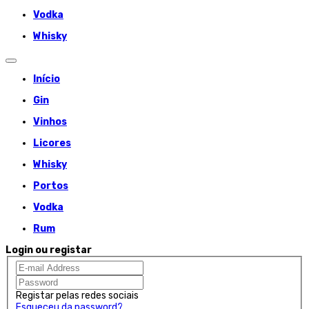
Vodka
Whisky
Início
Gin
Vinhos
Licores
Whisky
Portos
Vodka
Rum
Login ou registar
Registar pelas redes sociais
Esqueceu da password?