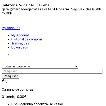
Telefone
:
966 034 850
E-mail
:
geral@mercadoegarrafeirasieta.pt
Horário
: Seg. Sex. das 8.30h |
19.00h
My Account
My Account
Historial de compras
Transações
Downloads
Pesquisar
Carrinho de compras
0
item(s):
0.00€
O seu carrinho encontra-se vazio!