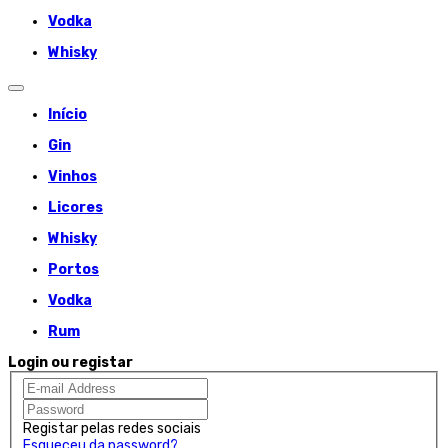
Vodka
Whisky
Início
Gin
Vinhos
Licores
Whisky
Portos
Vodka
Rum
Login ou registar
Registar pelas redes sociais
Esqueceu da password?