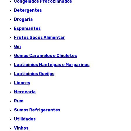
Congelados Précozinhados
Detergentes
Drogaria
Espumantes
Frutos Sacos Alimentar
Gin
Gomas Caramelos e Chicletes
Lacticinios Manteigas e Margarinas
Lacticinios Queijos
Licores
Mercearia
Rum
Sumos Refrigerantes
Utilidades
Vinhos