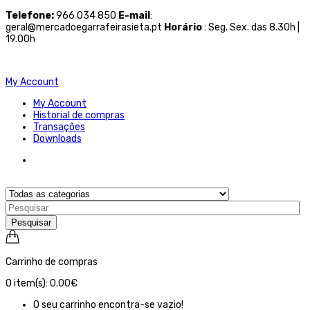
Telefone
:
966 034 850
E-mail
:
geral@mercadoegarrafeirasieta.pt
Horário
: Seg. Sex. das 8.30h |
19.00h
My Account
My Account
Historial de compras
Transações
Downloads
Pesquisar
Carrinho de compras
0
item(s):
0.00€
O seu carrinho encontra-se vazio!