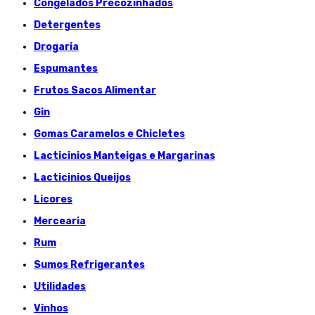
Congelados Précozinhados
Detergentes
Drogaria
Espumantes
Frutos Sacos Alimentar
Gin
Gomas Caramelos e Chicletes
Lacticinios Manteigas e Margarinas
Lacticinios Queijos
Licores
Mercearia
Rum
Sumos Refrigerantes
Utilidades
Vinhos