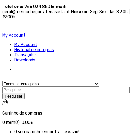
Telefone
:
966 034 850
E-mail
:
geral@mercadoegarrafeirasieta.pt
Horário
: Seg. Sex. das 8.30h |
19.00h
My Account
My Account
Historial de compras
Transações
Downloads
Pesquisar
Carrinho de compras
0
item(s):
0.00€
O seu carrinho encontra-se vazio!