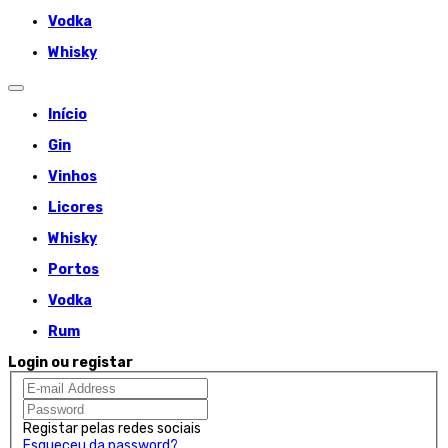
Vodka
Whisky
Início
Gin
Vinhos
Licores
Whisky
Portos
Vodka
Rum
Login ou registar
Registar pelas redes sociais
Esqueceu da password?