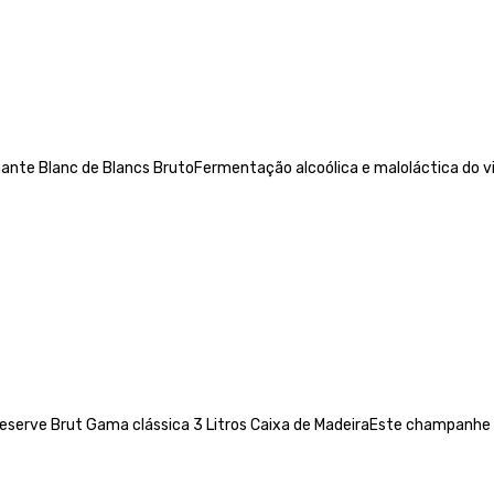
nte Blanc de Blancs BrutoFermentação alcoólica e maloláctica do v
serve Brut Gama clássica 3 Litros Caixa de MadeiraEste champanhe é