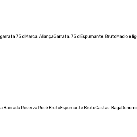
garrafa 75 clMarca: AliançaGarrafa: 75 clEspumante: BrutoMacio e l
ga Bairrada Reserva Rosé BrutoEspumante BrutoCastas: BagaDenomin