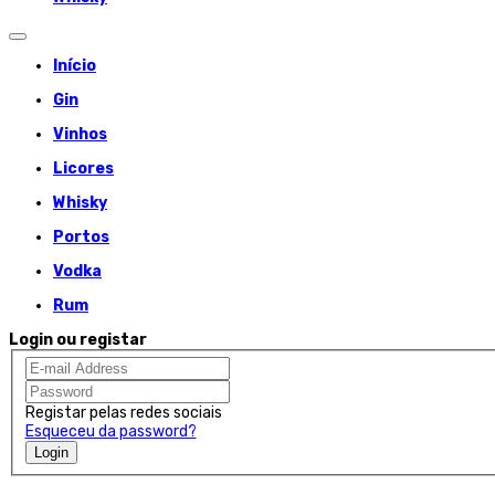
Início
Gin
Vinhos
Licores
Whisky
Portos
Vodka
Rum
Login ou registar
Registar pelas redes sociais
Esqueceu da password?
Login