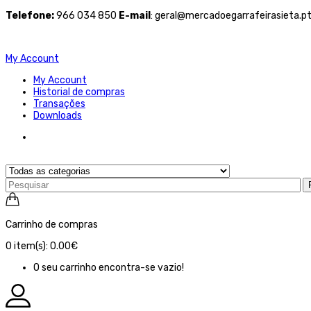
Telefone
:
966 034 850
E-mail
: geral@mercadoegarrafeirasieta.p
My Account
My Account
Historial de compras
Transações
Downloads
Carrinho de compras
0
item(s):
0.00€
O seu carrinho encontra-se vazio!