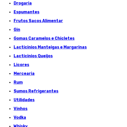
Drogaria
Espumantes
Frutos Sacos Alimentar
Gin
Gomas Caramelos e Chicletes
Lacticinios Manteigas e Margarinas
Lacticinios Queijos
Licores
Mercearia
Rum
Sumos Refrigerantes
Utilidades
Vinhos
Vodka
Whisky