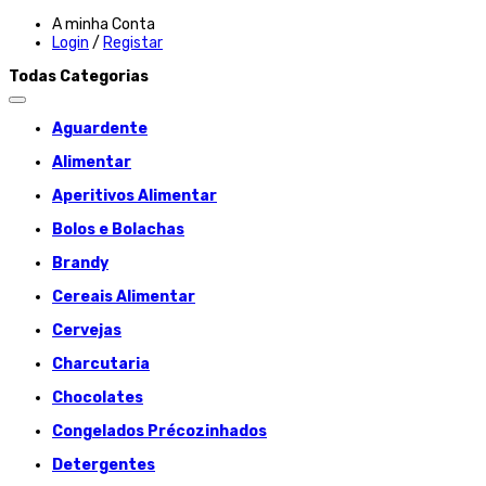
A minha Conta
Login
/
Registar
Todas Categorias
Aguardente
Alimentar
Aperitivos Alimentar
Bolos e Bolachas
Brandy
Cereais Alimentar
Cervejas
Charcutaria
Chocolates
Congelados Précozinhados
Detergentes