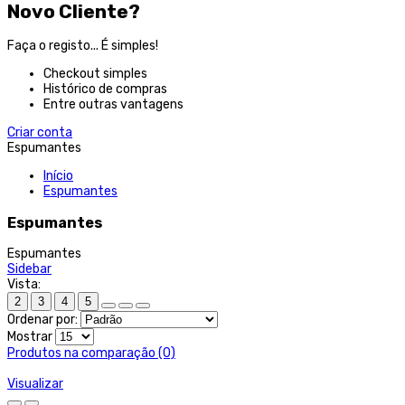
Novo Cliente?
Faça o registo... É simples!
Checkout simples
Histórico de compras
Entre outras vantagens
Criar conta
Espumantes
Início
Espumantes
Espumantes
Espumantes
Sidebar
Vista:
2
3
4
5
Ordenar por:
Mostrar
Produtos na comparação (0)
Visualizar