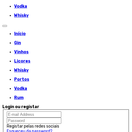
Vodka
Whisky
Início
Gin
Vinhos
Licores
Whisky
Portos
Vodka
Rum
Login ou registar
Registar pelas redes sociais
Esqueceu da password?