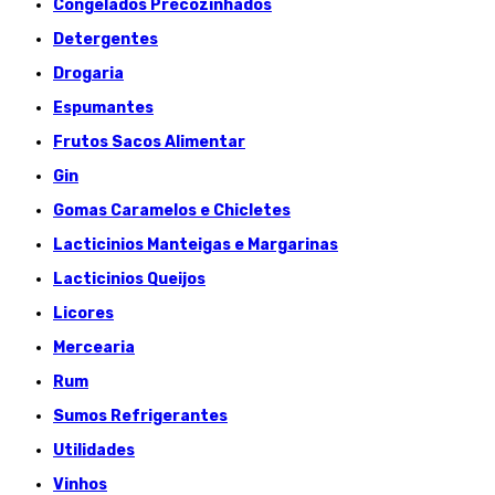
Congelados Précozinhados
Detergentes
Drogaria
Espumantes
Frutos Sacos Alimentar
Gin
Gomas Caramelos e Chicletes
Lacticinios Manteigas e Margarinas
Lacticinios Queijos
Licores
Mercearia
Rum
Sumos Refrigerantes
Utilidades
Vinhos