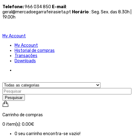
Telefone
:
966 034 850
E-mail
:
geral@mercadoegarrafeirasieta.pt
Horário
: Seg. Sex. das 8.30h |
19.00h
My Account
My Account
Historial de compras
Transações
Downloads
Pesquisar
Carrinho de compras
0
item(s):
0.00€
O seu carrinho encontra-se vazio!