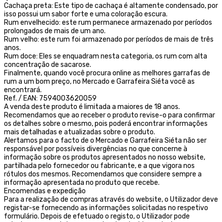
Cachaça preta: Este tipo de cachaça é altamente condensado, por
isso possui um sabor forte e uma coloração escura.
Rum envelhecido: este rum permanece armazenado por períodos
prolongados de mais de um ano.
Rum velho: este rum foi armazenado por períodos de mais de três
anos.
Rum doce: Eles se enquadram nesta categoria, os rum com alta
concentração de sacarose.
Finalmente, quando você procura online as melhores garrafas de
rum a um bom preço, no Mercado e Garrafeira Siéta você as
encontrará.
Ref. / EAN: 7594003620059
A venda deste produto é limitada a maiores de 18 anos.
Recomendamos que ao receber o produto revise-o para confirmar
os detalhes sobre o mesmo, pois poderá encontrar informações
mais detalhadas e atualizadas sobre o produto.
Alertamos para o facto de o Mercado e Garrafeira Siéta não ser
responsável por possíveis divergências no que concerne à
informação sobre os produtos apresentados no nosso website,
partilhada pelo fornecedor ou fabricante, e a que vigora nos
rótulos dos mesmos. Recomendamos que considere sempre a
informação apresentada no produto que recebe.
Encomendas e expedição
Para a realização de compras através do website, o Utilizador deve
registar-se fornecendo as informações solicitadas no respetivo
formulário. Depois de efetuado o registo, o Utilizador pode