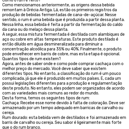
Como o rum é feito?
Como mencionamos anteriormente, as origens dessa bebida
remontam à Grécia Antiga. Lá, estão os primeiros registros da
produção de bebidas fermentadas de cana-de-açúcar. Nesse
sentido, o rum é uma bebida que é produzida a partir dessa planta.
Nessa linha, essa bebida é feita a partir da fermentação do caldo
da cana ou do melaço dessa planta.
A seguir, essa mistura fermentada é destilada com alambiques de
aço ou cobre em altas temperaturas. Este produto destilado é
então diluído em água desmineralizada para diminuir a
concentração alcoólica para 35% ou 40%. Finalmente, o produto
pode envelhecer em barris de cobre, mas esta etapa é opcional.
Quantos tipos de rum existem?
Agora, antes de saber onde e como pode comprar cachaça com o
melhor preço do mercado. Você deve saber que existem
diferentes tipos. No entanto, a classificação do rum é um pouco
complicada, já que ele é produzido em muitos países. E, cada um
possui legislações diferentes para a produção e regulamentação
deste produto. No entanto, eles podem ser organizados de acordo
com as variedades mais comuns ao redor do mundo.
Desta forma, temos os seguintes tipos de rum:
Cachaça: Recebe esse nome devido à falta de coloração. Deve ser
armazenado por um tempo adequado em barricas de carvalho ou
cereja.
Rum dourado: esta bebida vem de destilados e foi armazenado em
barris de carvalho ou cereja. Seu sabor é ligeiramente mais forte
que o do rum branco.