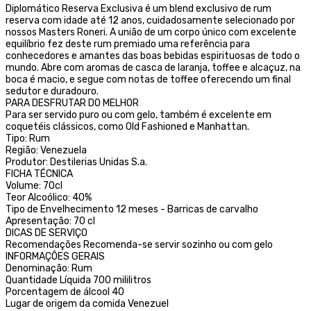
Diplomático Reserva Exclusiva é um blend exclusivo de rum
reserva com idade até 12 anos, cuidadosamente selecionado por
nossos Masters Roneri. A união de um corpo único com excelente
equilíbrio fez deste rum premiado uma referência para
conhecedores e amantes das boas bebidas espirituosas de todo o
mundo. Abre com aromas de casca de laranja, toffee e alcaçuz, na
boca é macio, e segue com notas de toffee oferecendo um final
sedutor e duradouro.
PARA DESFRUTAR DO MELHOR
Para ser servido puro ou com gelo, também é excelente em
coquetéis clássicos, como Old Fashioned e Manhattan.
Tipo: Rum
Região: Venezuela
Produtor: Destilerias Unidas S.a.
FICHA TÉCNICA
Volume: 70cl
Teor Alcoólico: 40%
Tipo de Envelhecimento 12 meses - Barricas de carvalho
Apresentação: 70 cl
DICAS DE SERVIÇO
Recomendações Recomenda-se servir sozinho ou com gelo
INFORMAÇÕES GERAIS
Denominação: Rum
Quantidade Líquida 700 mililitros
Porcentagem de álcool 40
Lugar de origem da comida Venezuel