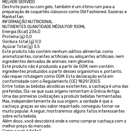
MELHOR SERVIDO
Desfrute puro ou com gelo, também é um ótimo rum para a
preparação de coquetéis clássicos como Old Fashioned, Sazerac e
Manhattan.
INFORMAÇÃO NUTRICIONAL
NUTRIENTES QUANTIDADE MÉDIA POR 100ML
Energia (Kcal) 236,0
Proteína (g) 0,0
Gordura total (g) 0,0
Açúcar Total (g) 3,5
Este produto não contém nenhum aditivo alimentar, como
aromatizantes, corantes artificiais ou adoçantes artificiais; nem
ingredientes derivados de animais; nem glicerina.
Este produto não é produzido a partir de OGM, nem contém
ingredientes produzidos a partir desses organismos e, portanto,
não requer rotulagem como OGM. Esta declaração está em
conformidade com o Regulamento (CE) 1829/2003.
Entre todas as bebidas alcoólicas existentes, a cachaça é uma das
preferidas. Diz-se que suas origens remontam à Grécia Antiga.
Uma das primeiras civilizações a produzir bebidas fermentadas.
Mas, independentemente da sua origem, a verdade é que a
cachaça, graças ao seu sabor requintado, conseguiu tornar-se
muito popular. A seguir, mostraremos alguns fatos interessantes
sobre esta bebida.
Além disso, você descobrirá onde e como comprar cachaça com o
melhor preço do mercado.