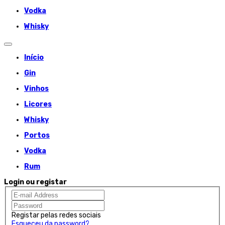
Vodka
Whisky
Início
Gin
Vinhos
Licores
Whisky
Portos
Vodka
Rum
Login ou registar
Registar pelas redes sociais
Esqueceu da password?