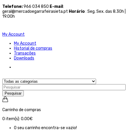
Telefone
:
966 034 850
E-mail
:
geral@mercadoegarrafeirasieta.pt
Horário
: Seg. Sex. das 8.30h |
19.00h
My Account
My Account
Historial de compras
Transações
Downloads
Pesquisar
Carrinho de compras
0
item(s):
0.00€
O seu carrinho encontra-se vazio!