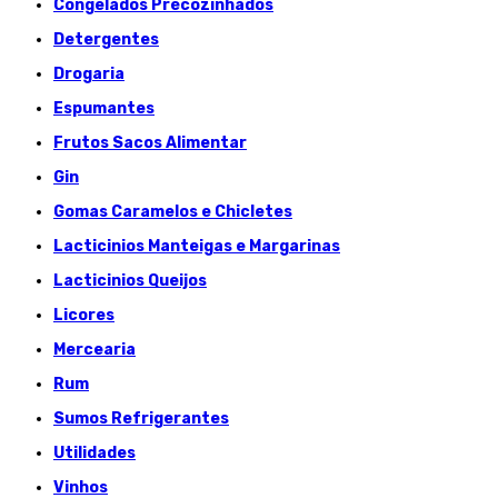
Congelados Précozinhados
Detergentes
Drogaria
Espumantes
Frutos Sacos Alimentar
Gin
Gomas Caramelos e Chicletes
Lacticinios Manteigas e Margarinas
Lacticinios Queijos
Licores
Mercearia
Rum
Sumos Refrigerantes
Utilidades
Vinhos