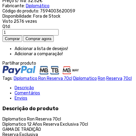
Preço s/ iva:
32.52€
Fabricante:
Diplomático
Código do produto:
7594003620059
Disponibilidade:
Fora de Stock
Visto
2576 vezes
Qtd:
Adicionar a lista de desejos!
Adicionar a comparação!
Partilhar produto
Tags:
Diplomatico Ron Reserva 70cl
Diplomatico
Ron
Reserva
70cl
Descrição
Comentários
Envios
Descrição do produto
Diplomatico Ron Reserva 70cl
Diplomatico 12 Años Reserva Exclusiva 70cl
GAMA DE TRADIÇÃO
Reserva Exclusiva