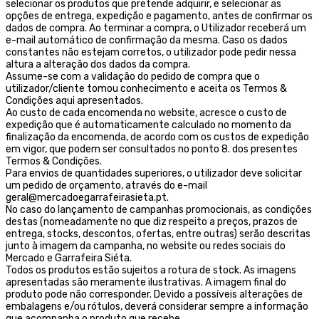
selecionar os produtos que pretende adquirir, e selecionar as
opções de entrega, expedição e pagamento, antes de confirmar os
dados de compra. Ao terminar a compra, o Utilizador receberá um
e-mail automático de confirmação da mesma. Caso os dados
constantes não estejam corretos, o utilizador pode pedir nessa
altura a alteração dos dados da compra.
Assume-se com a validação do pedido de compra que o
utilizador/cliente tomou conhecimento e aceita os Termos &
Condições aqui apresentados.
Ao custo de cada encomenda no website, acresce o custo de
expedição que é automaticamente calculado no momento da
finalização da encomenda, de acordo com os custos de expedição
em vigor, que podem ser consultados no ponto 8. dos presentes
Termos & Condições.
Para envios de quantidades superiores, o utilizador deve solicitar
um pedido de orçamento, através do e-mail
geral@mercadoegarrafeirasieta.pt.
No caso do lançamento de campanhas promocionais, as condições
destas (nomeadamente no que diz respeito a preços, prazos de
entrega, stocks, descontos, ofertas, entre outras) serão descritas
junto à imagem da campanha, no website ou redes sociais do
Mercado e Garrafeira Siéta.
Todos os produtos estão sujeitos a rotura de stock. As imagens
apresentadas são meramente ilustrativas. A imagem final do
produto pode não corresponder. Devido a possíveis alterações de
embalagens e/ou rótulos, deverá considerar sempre a informação
que acompanha o produto que recebe.