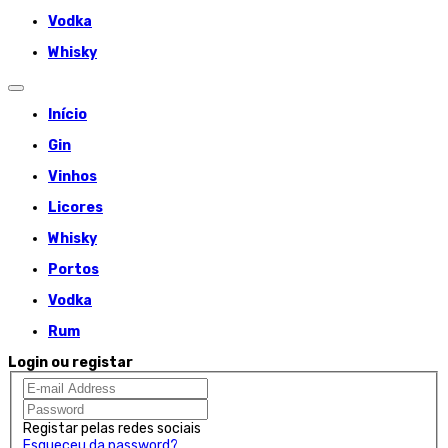
Vodka
Whisky
Início
Gin
Vinhos
Licores
Whisky
Portos
Vodka
Rum
Login ou registar
Registar pelas redes sociais
Esqueceu da password?