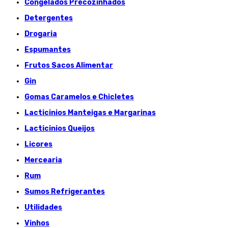
Congelados Précozinhados
Detergentes
Drogaria
Espumantes
Frutos Sacos Alimentar
Gin
Gomas Caramelos e Chicletes
Lacticinios Manteigas e Margarinas
Lacticinios Queijos
Licores
Mercearia
Rum
Sumos Refrigerantes
Utilidades
Vinhos