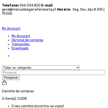
Telefone
:
966 034 850
E-mail
:
geral@mercadoegarrafeirasieta.pt
Horário
: Seg. Sex. das 8.30h |
19.00h
My Account
My Account
Historial de compras
Transações
Downloads
Pesquisar
Carrinho de compras
0
item(s):
0.00€
O seu carrinho encontra-se vazio!