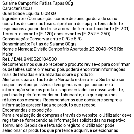
Salame Campofrio Fatias Tapas 80g
Características
Quantidade Liquida: 0.08 KG
Ingredientes/Composição: carnde de suino gordura de suino
couratos de suino lactose sal proteina de soja proteina de leite
especiarias açucar dextrose aroma de fumo antioxidante (E-301)
fermento corante (E-120) conservantes (E-252 E-250).
Conservação: Conservar entre 0 ºC e 5 ºC
Denominação: Fatias de Salame 80grs
Nome e Morada: Divisão Campofrio Apartado 23 2040-998 Rio
Maior
Ref. / EAN: 8410320104500
Recomendamos que ao receber o produto revise-o para confirmar
os detalhes sobre o mesmo, pois poderá encontrar informações
mais detalhadas e atualizadas sobre o produto.
Alertamos para o facto de o Mercado e Garrafeira Siéta não ser
responsável por possíveis divergências no que concerne à
informação sobre os produtos apresentados no nosso website,
partilhada pelo fornecedor ou fabricante, e a que vigora nos
rótulos dos mesmos. Recomendamos que considere sempre a
informação apresentada no produto que recebe.
Encomendas e expedição
Para a realização de compras através do website, o Utilizador deve
registar-se fornecendo as informações solicitadas no respetivo
formulário. Depois de efetuado o registo, o Utilizador pode
selecionar os produtos que pretende adquirir, e selecionar as