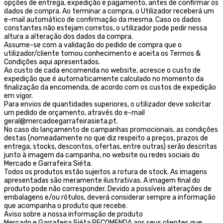
opções de entrega, expedição e pagamento, antes de confirmar os
dados de compra. Ao terminar a compra, o Utilizador receberá um
e-mail automático de confirmação da mesma. Caso os dados
constantes não estejam corretos, o utilizador pode pedir nessa
altura a alteração dos dados da compra.
Assume-se com a validação do pedido de compra que o
utilizador/cliente tomou conhecimento e aceita os Termos &
Condições aqui apresentados.
Ao custo de cada encomenda no website, acresce o custo de
expedição que é automaticamente calculado no momento da
finalização da encomenda, de acordo com os custos de expedição
em vigor.
Para envios de quantidades superiores, o utilizador deve solicitar
um pedido de orçamento, através do e-mail
geral@mercadoegarrafeirasieta.pt.
No caso do lançamento de campanhas promocionais, as condições
destas (nomeadamente no que diz respeito a preços, prazos de
entrega, stocks, descontos, ofertas, entre outras) serão descritas
junto à imagem da campanha, no website ou redes sociais do
Mercado e Garrafeira Siéta.
Todos os produtos estão sujeitos a rotura de stock. As imagens
apresentadas são meramente ilustrativas. A imagem final do
produto pode não corresponder. Devido a possíveis alterações de
embalagens e/ou rótulos, deverá considerar sempre a informação
que acompanha o produto que recebe.
Aviso sobre a nossa informação de produto
Mercado e Garrafeira Siéta RECOMENDA aos seus clientes que,