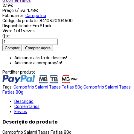
0 comentários
2.19€
Preço s/ iva:
1.78€
Fabricante:
Campofrio
Código do produto:
8410320104500
Disponibilidade:
Em Stock
Visto
1741 vezes
Qtd:
Adicionar a lista de desejos!
Adicionar a comparação!
Partilhar produto
Tags:
Campofrio Salami Tapas Fatias 80g
Campofrio
Salami
Tapas
Fatias
80g
Descrição
Comentários
Envios
Descrição do produto
Campofrio Salami Tapas Fatias 80g