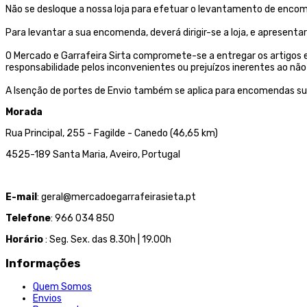
Não se desloque a nossa loja para efetuar o levantamento de encom
Para levantar a sua encomenda, deverá dirigir-se a loja, e aprese
O Mercado e Garrafeira Sirta compromete-se a entregar os artigos
responsabilidade pelos inconvenientes ou prejuízos inerentes ao 
A Isenção de portes de Envio também se aplica para encomendas su
Morada
Rua Principal, 255 - Fagilde - Canedo (46,65 km)
4525-189 Santa Maria, Aveiro, Portugal
E-mail
: geral@mercadoegarrafeirasieta.pt
Telefone
: 966 034 850
Horário
: Seg. Sex. das 8.30h | 19.00h
Informações
Quem Somos
Envios