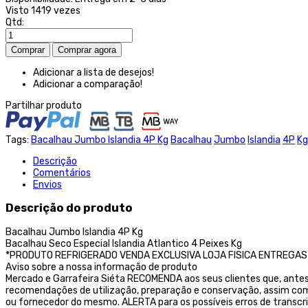
Visto
1419 vezes
Qtd:
Adicionar a lista de desejos!
Adicionar a comparação!
Partilhar produto
Tags:
Bacalhau Jumbo Islandia 4P Kg
Bacalhau
Jumbo
Islandia
4P
Kg
Descrição
Comentários
Envios
Descrição do produto
Bacalhau Jumbo Islandia 4P Kg
Bacalhau Seco Especial Islandia Atlantico 4 Peixes Kg
*PRODUTO REFRIGERADO VENDA EXCLUSIVA LOJA FISICA ENTREGAS A
Aviso sobre a nossa informação de produto
Mercado e Garrafeira Siéta RECOMENDA aos seus clientes que, ante
recomendações de utilização, preparação e conservação, assim como
ou fornecedor do mesmo. ALERTA para os possíveis erros de transcr