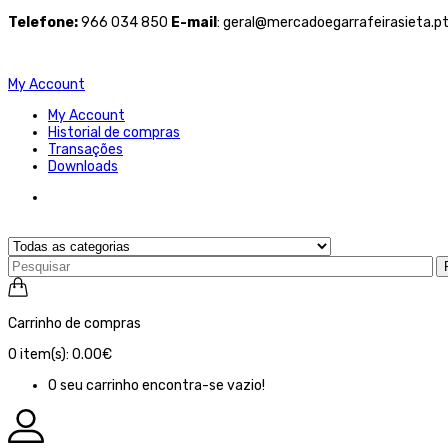
Telefone
:
966 034 850
E-mail
: geral@mercadoegarrafeirasieta.p
My Account
My Account
Historial de compras
Transações
Downloads
Carrinho de compras
0
item(s):
0.00€
O seu carrinho encontra-se vazio!