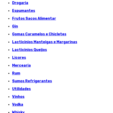
Drogaria
Espumantes
Frutos Sacos Alimentar
Gin
Gomas Caramelos e Chicletes
Lacticinios Manteigas e Margarinas
Lacticinios Queijos
Licores
Mercearia
Rum
Sumos Refrigerantes
Utilidades
Vinhos
Vodka
Whisky