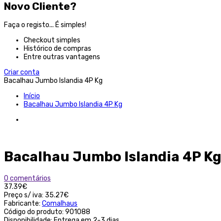
Novo Cliente?
Faça o registo... É simples!
Checkout simples
Histórico de compras
Entre outras vantagens
Criar conta
Bacalhau Jumbo Islandia 4P Kg
Início
Bacalhau Jumbo Islandia 4P Kg
Bacalhau Jumbo Islandia 4P K
0 comentários
37.39€
Preço s/ iva:
35.27€
Fabricante:
Comalhaus
Código do produto:
901088
Disponibilidade:
Entrega em 2-3 dias