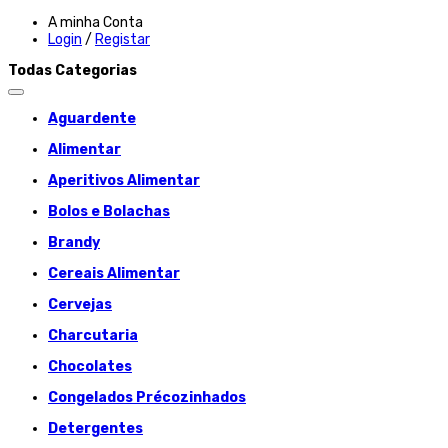
A minha Conta
Login
/
Registar
Todas Categorias
Aguardente
Alimentar
Aperitivos Alimentar
Bolos e Bolachas
Brandy
Cereais Alimentar
Cervejas
Charcutaria
Chocolates
Congelados Précozinhados
Detergentes