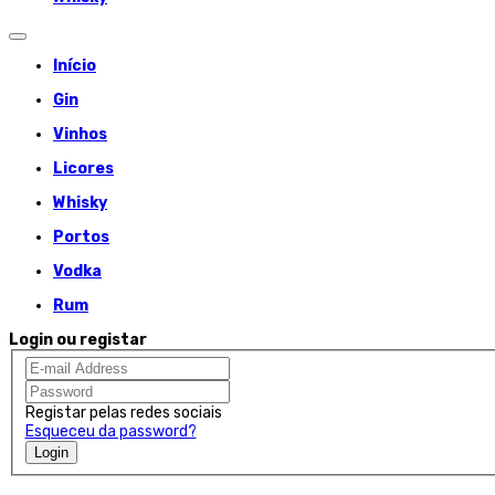
Início
Gin
Vinhos
Licores
Whisky
Portos
Vodka
Rum
Login ou registar
Registar pelas redes sociais
Esqueceu da password?
Login