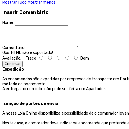
Mostrar Tudo
Mostrar menos
Inserir Comentário
Nome:
Comentário:
Obs:
HTML não é suportado!
Avaliação:
Fraco
Bom
Continuar
Expedição
As encomendas são expedidas por empresas de transporte
em Portu
método de pagamento.
A entrega ao domicílio não pode ser feita em Apartados.
Isenção de portes de envio
A nossa Loja Online disponibiliza a possibilidade de o comprador l
Neste caso, o comprador deve indicar na encomenda que pretende ef