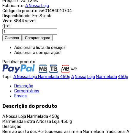
Preço s/ iva:
1.24€
Fabricante:
A Nossa Loja
Código do produto:
5601484010704
Disponibilidade:
Em Stock
Visto
3844 vezes
Qtd:
Adicionar a lista de desejos!
Adicionar a comparação!
Partilhar produto
Tags:
A Nossa Loja Marmelada 450g
A
Nossa
Loja
Marmelada
450g
Descrição
Comentários
Envios
Descrição do produto
A Nossa Loja Marmelada 450g
Marmelada Extra A Nossa Loja 450 g
Descrição
Bem ao gosto dos Portugueses, assim é a Marmelada Tradicional A