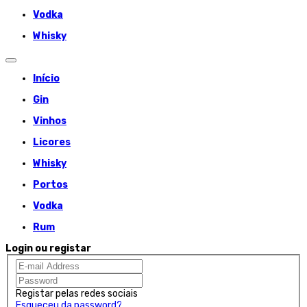
Vodka
Whisky
Início
Gin
Vinhos
Licores
Whisky
Portos
Vodka
Rum
Login ou registar
Registar pelas redes sociais
Esqueceu da password?