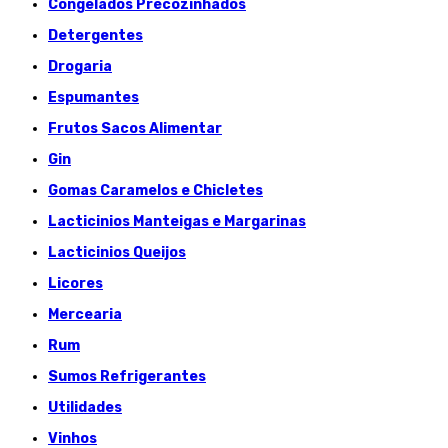
Congelados Précozinhados
Detergentes
Drogaria
Espumantes
Frutos Sacos Alimentar
Gin
Gomas Caramelos e Chicletes
Lacticinios Manteigas e Margarinas
Lacticinios Queijos
Licores
Mercearia
Rum
Sumos Refrigerantes
Utilidades
Vinhos