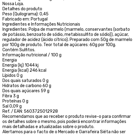
Nossa Loja.
Detalhes do produto
Peso (Quilograma): 0,45
Fabricado em: Portugal
Ingredientes e Informações Nutricionais
Ingredientes: Polpa de marmelo (marmelo, conservantes (sorbato
de potássio, benzoato de sódio, metabissulfito de sódio)), açúcar,
regulador de acidez (ácido cítrico). Preparado com 50g de marmelo
por 100g de produto. Teor total de açúcares: 60g por 100g.
Contém Sulfitos.
Informação nutricional / 100 g
Energia
Energia (kj) 1044 kj
Energia (kcal) 246 kcal
Lípidos 0 g
Dos quais saturados 0 g
Hidratos de carbono 60 g
Dos quais açúcares 59 g
Fibra 3 g
Proteínas 0 g
Sal 0,09 g
Ref. / EAN: 5603725012928
Recomendamos que ao receber o produto revise-o para confirmar
os detalhes sobre o mesmo, pois poderá encontrar informações
mais detalhadas e atualizadas sobre o produto.
Alertamos para o facto de o Mercado e Garrafeira Siéta não ser