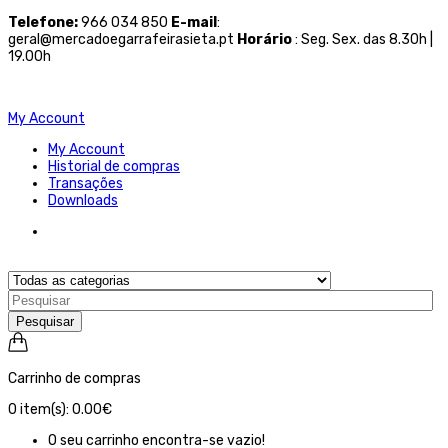
Telefone
:
966 034 850
E-mail
:
geral@mercadoegarrafeirasieta.pt
Horário
: Seg. Sex. das 8.30h |
19.00h
My Account
My Account
Historial de compras
Transações
Downloads
Pesquisar
Carrinho de compras
0
item(s):
0.00€
O seu carrinho encontra-se vazio!