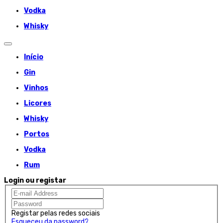
Vodka
Whisky
Início
Gin
Vinhos
Licores
Whisky
Portos
Vodka
Rum
Login ou registar
Registar pelas redes sociais
Esqueceu da password?