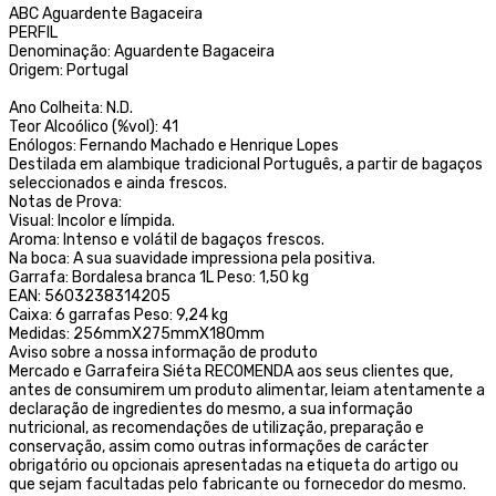
ABC Aguardente Bagaceira
PERFIL
Denominação: Aguardente Bagaceira
Origem: Portugal
Ano Colheita: N.D.
Teor Alcoólico (%vol): 41
Enólogos: Fernando Machado e Henrique Lopes
Destilada em alambique tradicional Português, a partir de bagaços
seleccionados e ainda frescos.
Notas de Prova:
Visual: Incolor e límpida.
Aroma: Intenso e volátil de bagaços frescos.
Na boca: A sua suavidade impressiona pela positiva.
Garrafa: Bordalesa branca 1L Peso: 1,50 kg
EAN: 5603238314205
Caixa: 6 garrafas Peso: 9,24 kg
Medidas: 256mmX275mmX180mm
Aviso sobre a nossa informação de produto
Mercado e Garrafeira Siéta RECOMENDA aos seus clientes que,
antes de consumirem um produto alimentar, leiam atentamente a
declaração de ingredientes do mesmo, a sua informação
nutricional, as recomendações de utilização, preparação e
conservação, assim como outras informações de carácter
obrigatório ou opcionais apresentadas na etiqueta do artigo ou
que sejam facultadas pelo fabricante ou fornecedor do mesmo.