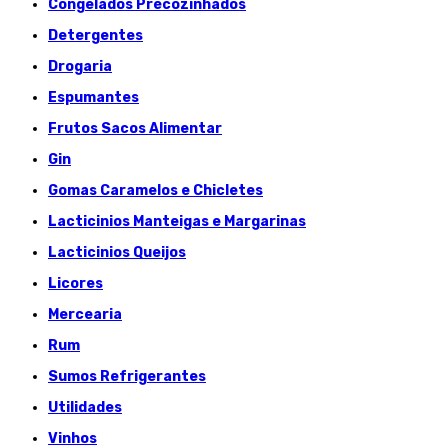
Congelados Précozinhados
Detergentes
Drogaria
Espumantes
Frutos Sacos Alimentar
Gin
Gomas Caramelos e Chicletes
Lacticinios Manteigas e Margarinas
Lacticinios Queijos
Licores
Mercearia
Rum
Sumos Refrigerantes
Utilidades
Vinhos