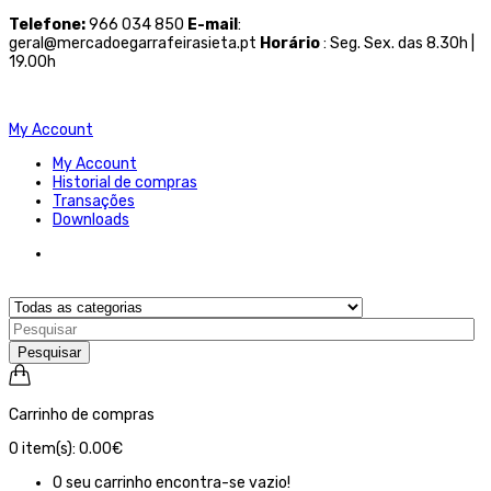
Telefone
:
966 034 850
E-mail
:
geral@mercadoegarrafeirasieta.pt
Horário
: Seg. Sex. das 8.30h |
19.00h
My Account
My Account
Historial de compras
Transações
Downloads
Pesquisar
Carrinho de compras
0
item(s):
0.00€
O seu carrinho encontra-se vazio!