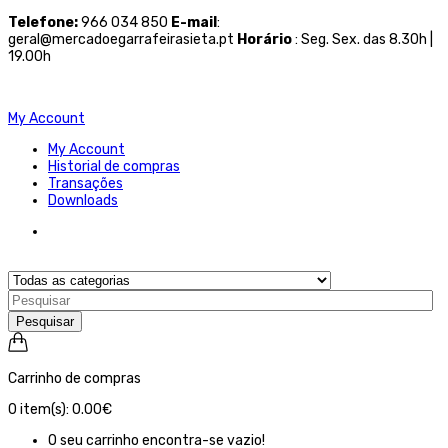
Telefone
:
966 034 850
E-mail
:
geral@mercadoegarrafeirasieta.pt
Horário
: Seg. Sex. das 8.30h |
19.00h
My Account
My Account
Historial de compras
Transações
Downloads
Pesquisar
Carrinho de compras
0
item(s):
0.00€
O seu carrinho encontra-se vazio!