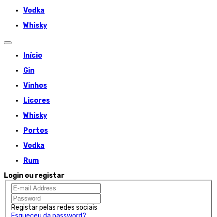
Vodka
Whisky
Início
Gin
Vinhos
Licores
Whisky
Portos
Vodka
Rum
Login ou registar
Registar pelas redes sociais
Esqueceu da password?