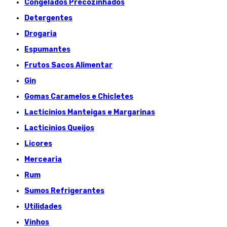
Congelados Précozinhados
Detergentes
Drogaria
Espumantes
Frutos Sacos Alimentar
Gin
Gomas Caramelos e Chicletes
Lacticinios Manteigas e Margarinas
Lacticinios Queijos
Licores
Mercearia
Rum
Sumos Refrigerantes
Utilidades
Vinhos