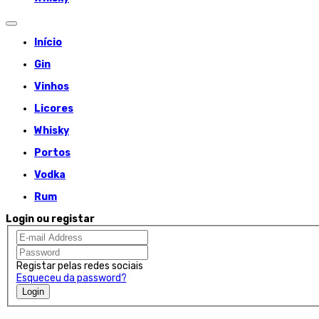
Início
Gin
Vinhos
Licores
Whisky
Portos
Vodka
Rum
Login ou registar
Registar pelas redes sociais
Esqueceu da password?
Login