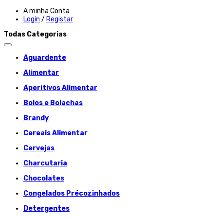
A minha Conta
Login
/
Registar
Todas Categorias
Aguardente
Alimentar
Aperitivos Alimentar
Bolos e Bolachas
Brandy
Cereais Alimentar
Cervejas
Charcutaria
Chocolates
Congelados Précozinhados
Detergentes