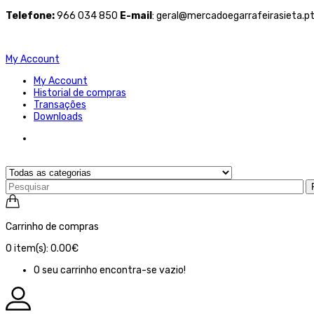
Telefone
:
966 034 850
E-mail
: geral@mercadoegarrafeirasieta.p
My Account
My Account
Historial de compras
Transações
Downloads
Carrinho de compras
0
item(s):
0.00€
O seu carrinho encontra-se vazio!