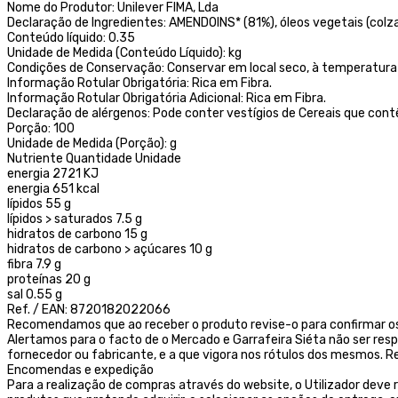
Nome do Produtor: Unilever FIMA, Lda
Declaração de Ingredientes: AMENDOINS* (81%), óleos vegetais (colza
Conteúdo líquido: 0.35
Unidade de Medida (Conteúdo Líquido): kg
Condições de Conservação: Conservar em local seco, à temperatura 
Informação Rotular Obrigatória: Rica em Fibra.
Informação Rotular Obrigatória Adicional: Rica em Fibra.
Declaração de alérgenos: Pode conter vestígios de Cereais que contê
Porção: 100
Unidade de Medida (Porção): g
Nutriente Quantidade Unidade
energia 2721 KJ
energia 651 kcal
lípidos 55 g
lípidos > saturados 7.5 g
hidratos de carbono 15 g
hidratos de carbono > açúcares 10 g
fibra 7.9 g
proteínas 20 g
sal 0.55 g
Ref. / EAN: 8720182022066
Recomendamos que ao receber o produto revise-o para confirmar os
Alertamos para o facto de o Mercado e Garrafeira Siéta não ser res
fornecedor ou fabricante, e a que vigora nos rótulos dos mesmos
Encomendas e expedição
Para a realização de compras através do website, o Utilizador deve r