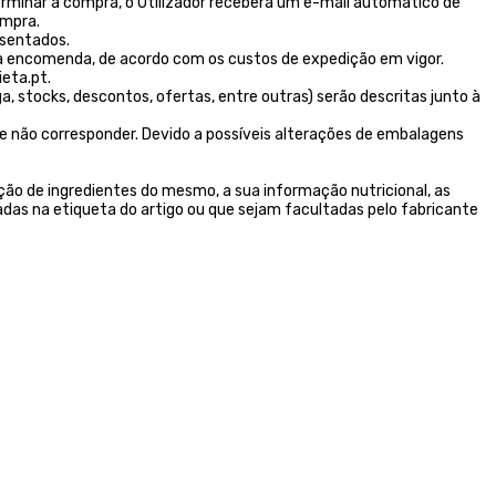
erminar a compra, o Utilizador receberá um e-mail automático de
ompra.
esentados.
 encomenda, de acordo com os custos de expedição em vigor.
eta.pt.
stocks, descontos, ofertas, entre outras) serão descritas junto à
e não corresponder. Devido a possíveis alterações de embalagens
ão de ingredientes do mesmo, a sua informação nutricional, as
das na etiqueta do artigo ou que sejam facultadas pelo fabricante