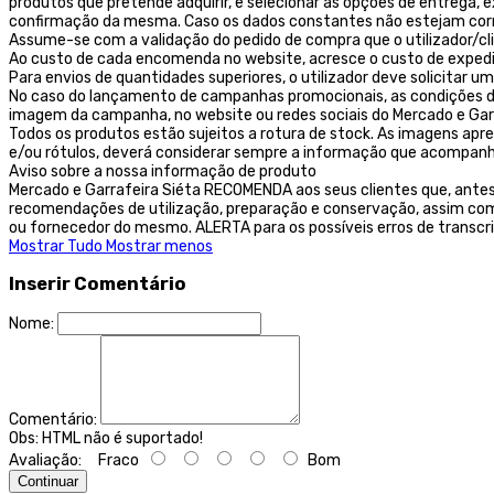
produtos que pretende adquirir, e selecionar as opções de entrega,
confirmação da mesma. Caso os dados constantes não estejam corret
Assume-se com a validação do pedido de compra que o utilizador/c
Ao custo de cada encomenda no website, acresce o custo de exped
Para envios de quantidades superiores, o utilizador deve solicitar
No caso do lançamento de campanhas promocionais, as condições des
imagem da campanha, no website ou redes sociais do Mercado e Garr
Todos os produtos estão sujeitos a rotura de stock. As imagens ap
e/ou rótulos, deverá considerar sempre a informação que acompanh
Aviso sobre a nossa informação de produto
Mercado e Garrafeira Siéta RECOMENDA aos seus clientes que, ante
recomendações de utilização, preparação e conservação, assim como
ou fornecedor do mesmo. ALERTA para os possíveis erros de transcr
Mostrar Tudo
Mostrar menos
Inserir Comentário
Nome:
Comentário:
Obs:
HTML não é suportado!
Avaliação:
Fraco
Bom
Continuar