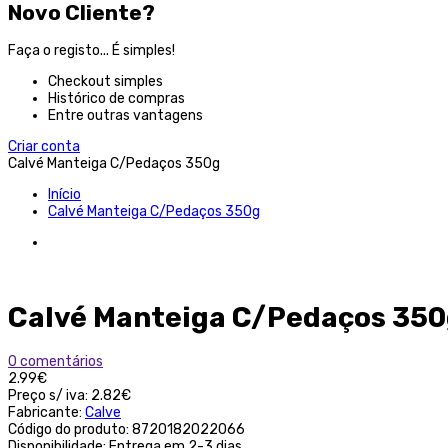
Novo Cliente?
Faça o registo... É simples!
Checkout simples
Histórico de compras
Entre outras vantagens
Criar conta
Calvé Manteiga C/Pedaços 350g
Início
Calvé Manteiga C/Pedaços 350g
Calvé Manteiga C/Pedaços 35
0 comentários
2.99€
Preço s/ iva:
2.82€
Fabricante:
Calve
Código do produto:
8720182022066
Disponibilidade:
Entrega em 2-3 dias