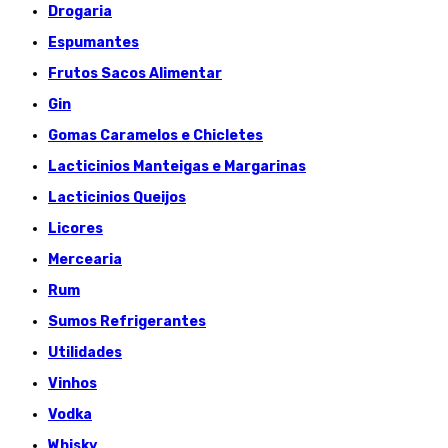
Drogaria
Espumantes
Frutos Sacos Alimentar
Gin
Gomas Caramelos e Chicletes
Lacticinios Manteigas e Margarinas
Lacticinios Queijos
Licores
Mercearia
Rum
Sumos Refrigerantes
Utilidades
Vinhos
Vodka
Whisky