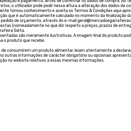
 expedição e pagamento, antes de confirmar os dados de compra. Ao t
os, o utilizador pode pedir nessa altura a alteração dos dados da c
liente tomou conhecimento e aceita os Termos & Condições aqui apr
ição que é automaticamente calculado no momento da finalização da
 um pedido de orçamento, através do e-mail geral@mercadoegarrafeirasi
tas (nomeadamente no que diz respeito a preços, prazos de entrega, 
afeira Siéta.
resentadas são meramente ilustrativas. A imagem final do produto pod
a o produto que recebe.
s de consumirem um produto alimentar, leiam atentamente a declaraç
 outras informações de carácter obrigatório ou opcionais apresenta
ição no website relativos a essas mesmas informações.