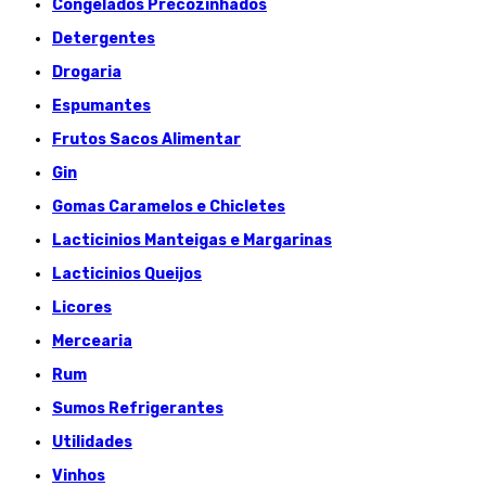
Congelados Précozinhados
Detergentes
Drogaria
Espumantes
Frutos Sacos Alimentar
Gin
Gomas Caramelos e Chicletes
Lacticinios Manteigas e Margarinas
Lacticinios Queijos
Licores
Mercearia
Rum
Sumos Refrigerantes
Utilidades
Vinhos