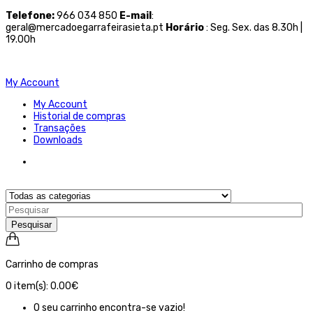
Telefone
:
966 034 850
E-mail
:
geral@mercadoegarrafeirasieta.pt
Horário
: Seg. Sex. das 8.30h |
19.00h
My Account
My Account
Historial de compras
Transações
Downloads
Pesquisar
Carrinho de compras
0
item(s):
0.00€
O seu carrinho encontra-se vazio!