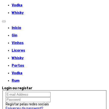
Vodka
Whisky
Início
Gin
Vinhos
Licores
Whisky
Portos
Vodka
Rum
Login ou registar
Registar pelas redes sociais
Esqueceu da password?