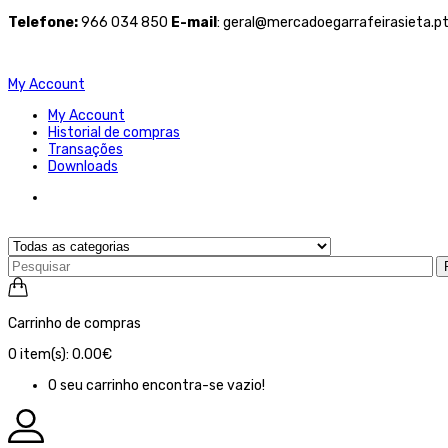
Telefone
:
966 034 850
E-mail
: geral@mercadoegarrafeirasieta.p
My Account
My Account
Historial de compras
Transações
Downloads
Carrinho de compras
0
item(s):
0.00€
O seu carrinho encontra-se vazio!