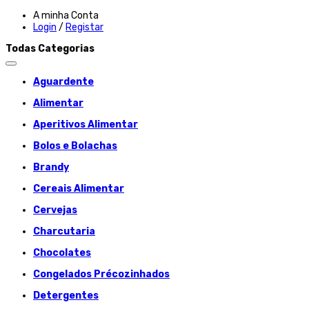
A minha Conta
Login
/
Registar
Todas Categorias
Aguardente
Alimentar
Aperitivos Alimentar
Bolos e Bolachas
Brandy
Cereais Alimentar
Cervejas
Charcutaria
Chocolates
Congelados Précozinhados
Detergentes