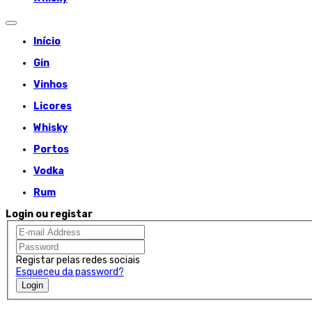
Início
Gin
Vinhos
Licores
Whisky
Portos
Vodka
Rum
Login ou registar
Registar pelas redes sociais
Esqueceu da password?
Login