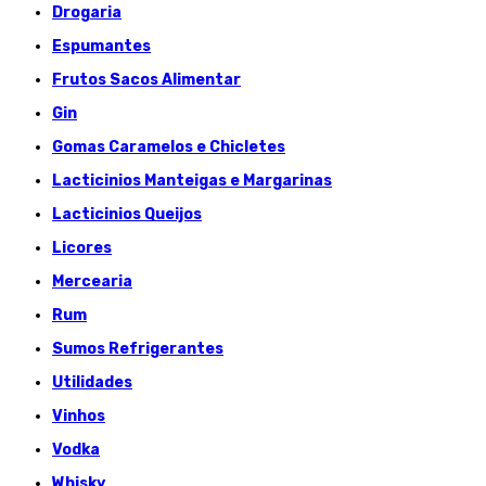
Drogaria
Espumantes
Frutos Sacos Alimentar
Gin
Gomas Caramelos e Chicletes
Lacticinios Manteigas e Margarinas
Lacticinios Queijos
Licores
Mercearia
Rum
Sumos Refrigerantes
Utilidades
Vinhos
Vodka
Whisky