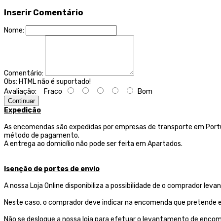
Inserir Comentário
Nome:
Comentário:
Obs:
HTML não é suportado!
Avaliação:
Fraco
Bom
Continuar
Expedição
As encomendas são expedidas por empresas de transporte
em Portu
método de pagamento.
A entrega ao domicílio não pode ser feita em Apartados.
Isenção de portes de envio
A nossa Loja Online disponibiliza a possibilidade de o comprador l
Neste caso, o comprador deve indicar na encomenda que pretende ef
Não se desloque a nossa loja para efetuar o levantamento de encom