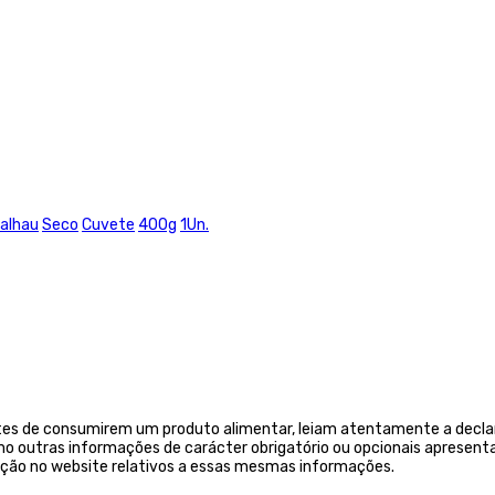
alhau
Seco
Cuvete
400g
1Un.
tes de consumirem um produto alimentar, leiam atentamente a declar
 outras informações de carácter obrigatório ou opcionais apresenta
ição no website relativos a essas mesmas informações.