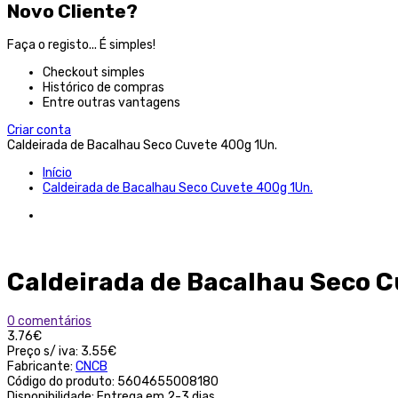
Novo Cliente?
Faça o registo... É simples!
Checkout simples
Histórico de compras
Entre outras vantagens
Criar conta
Caldeirada de Bacalhau Seco Cuvete 400g 1Un.
Início
Caldeirada de Bacalhau Seco Cuvete 400g 1Un.
Caldeirada de Bacalhau Seco C
0 comentários
3.76€
Preço s/ iva:
3.55€
Fabricante:
CNCB
Código do produto:
5604655008180
Disponibilidade:
Entrega em 2-3 dias