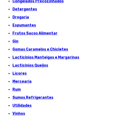
Congelados Précozinhados
Detergentes
Drogaria
Espumantes
Frutos Sacos Alimentar
Gin
Gomas Caramelos e Chicletes
Lacticinios Manteigas e Margarinas
Lacticinios Queijos
Licores
Mercearia
Rum
Sumos Refrigerantes
Utilidades
Vinhos