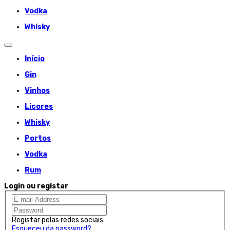
Vodka
Whisky
Início
Gin
Vinhos
Licores
Whisky
Portos
Vodka
Rum
Login ou registar
Registar pelas redes sociais
Esqueceu da password?