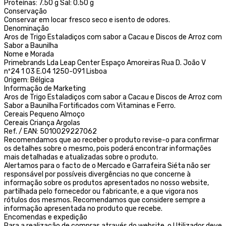
Proteínas: 7.50 g Sal: 0.50 g
Conservação
Conservar em locar fresco seco e isento de odores.
Denominação
Aros de Trigo Estaladiços com sabor a Cacau e Discos de Arroz com
Sabor a Baunilha
Nome e Morada
Primebrands Lda Leap Center Espaço Amoreiras Rua D. João V
nº24 1 03 E.04 1250-091 Lisboa
Origem: Bélgica
Informação de Marketing
Aros de Trigo Estaladiços com sabor a Cacau e Discos de Arroz com
Sabor a Baunilha Fortificados com Vitaminas e Ferro.
Cereais Pequeno Almoço
Cereais Criança Argolas
Ref. / EAN: 5010029227062
Recomendamos que ao receber o produto revise-o para confirmar
os detalhes sobre o mesmo, pois poderá encontrar informações
mais detalhadas e atualizadas sobre o produto.
Alertamos para o facto de o Mercado e Garrafeira Siéta não ser
responsável por possíveis divergências no que concerne à
informação sobre os produtos apresentados no nosso website,
partilhada pelo fornecedor ou fabricante, e a que vigora nos
rótulos dos mesmos. Recomendamos que considere sempre a
informação apresentada no produto que recebe.
Encomendas e expedição
Para a realização de compras através do website, o Utilizador deve