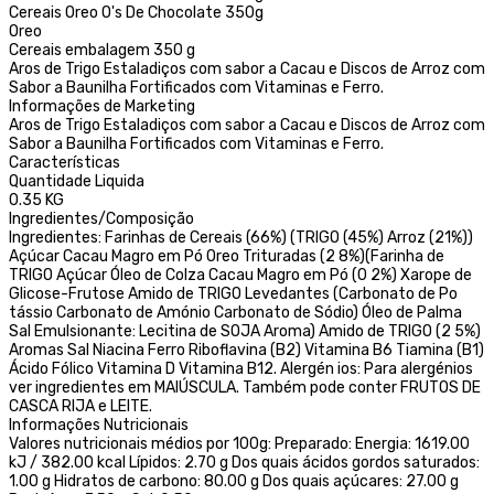
Cereais Oreo O's De Chocolate 350g
Oreo
Cereais embalagem 350 g
Aros de Trigo Estaladiços com sabor a Cacau e Discos de Arroz com
Sabor a Baunilha Fortificados com Vitaminas e Ferro.
Informações de Marketing
Aros de Trigo Estaladiços com sabor a Cacau e Discos de Arroz com
Sabor a Baunilha Fortificados com Vitaminas e Ferro.
Características
Quantidade Liquida
0.35 KG
Ingredientes/Composição
Ingredientes: Farinhas de Cereais (66%) (TRIGO (45%) Arroz (21%))
Açúcar Cacau Magro em Pó Oreo Trituradas (2 8%)(Farinha de
TRIGO Açúcar Óleo de Colza Cacau Magro em Pó (0 2%) Xarope de
Glicose-Frutose Amido de TRIGO Levedantes (Carbonato de Po
tássio Carbonato de Amónio Carbonato de Sódio) Óleo de Palma
Sal Emulsionante: Lecitina de SOJA Aroma) Amido de TRIGO (2 5%)
Aromas Sal Niacina Ferro Riboflavina (B2) Vitamina B6 Tiamina (B1)
Ácido Fólico Vitamina D Vitamina B12. Alergén ios: Para alergénios
ver ingredientes em MAIÚSCULA. Também pode conter FRUTOS DE
CASCA RIJA e LEITE.
Informações Nutricionais
Valores nutricionais médios por 100g: Preparado: Energia: 1619.00
kJ / 382.00 kcal Lípidos: 2.70 g Dos quais ácidos gordos saturados:
1.00 g Hidratos de carbono: 80.00 g Dos quais açúcares: 27.00 g