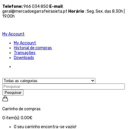
Telefone
:
966 034 850
E-mail
:
geral@mercadoegarrafeirasieta.pt
Horário
: Seg. Sex. das 8.30h |
19.00h
My Account
My Account
Historial de compras
Transações
Downloads
Pesquisar
Carrinho de compras
0
item(s):
0.00€
O seu carrinho encontra-se vazio!