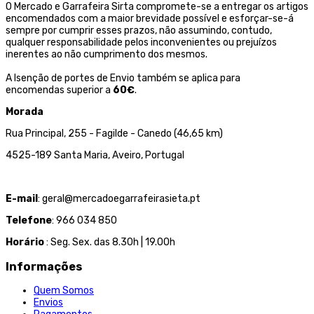
O Mercado e Garrafeira Sirta compromete-se a entregar os artigos
encomendados com a maior brevidade possível e esforçar-se-á
sempre por cumprir esses prazos, não assumindo, contudo,
qualquer responsabilidade pelos inconvenientes ou prejuízos
inerentes ao não cumprimento dos mesmos.
A Isenção de portes de Envio também se aplica para
encomendas superior a
60€
.
Morada
Rua Principal, 255 - Fagilde - Canedo (46,65 km)
4525-189 Santa Maria, Aveiro, Portugal
E-mail
: geral@mercadoegarrafeirasieta.pt
Telefone
: 966 034 850
Horário
: Seg. Sex. das 8.30h | 19.00h
Informações
Quem Somos
Envios