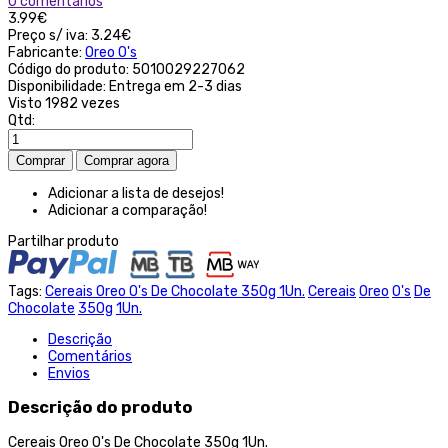
0 comentários
3.99€
Preço s/ iva:
3.24€
Fabricante:
Oreo O's
Código do produto:
5010029227062
Disponibilidade:
Entrega em 2-3 dias
Visto
1982 vezes
Qtd:
Adicionar a lista de desejos!
Adicionar a comparação!
Partilhar produto
Tags:
Cereais Oreo O's De Chocolate 350g 1Un.
Cereais
Oreo
O's
De
Chocolate
350g
1Un.
Descrição
Comentários
Envios
Descrição do produto
Cereais Oreo O's De Chocolate 350g 1Un.