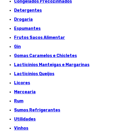
Congelados Précozinhados
Detergentes
Drogaria
Espumantes
Frutos Sacos Alimentar
Gin
Gomas Caramelos e Chicletes
Lacticinios Manteigas e Margarinas
Lacticinios Queijos
Licores
Mercearia
Rum
Sumos Refrigerantes
Utilidades
Vinhos