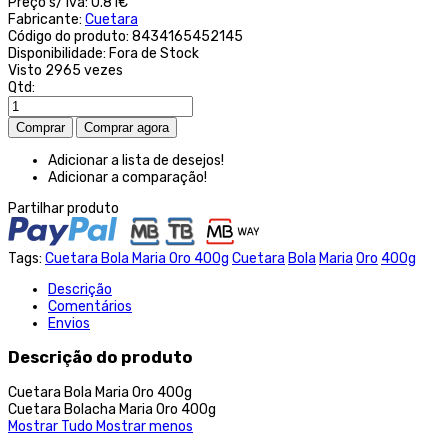
Preço s/ iva:
0.81€
Fabricante:
Cuetara
Código do produto:
8434165452145
Disponibilidade:
Fora de Stock
Visto
2965 vezes
Qtd:
Adicionar a lista de desejos!
Adicionar a comparação!
Partilhar produto
Tags:
Cuetara Bola Maria Oro 400g
Cuetara
Bola
Maria
Oro
400g
Descrição
Comentários
Envios
Descrição do produto
Cuetara Bola Maria Oro 400g
Cuetara Bolacha Maria Oro 400g
Mostrar Tudo
Mostrar menos