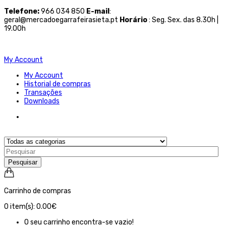
Telefone
:
966 034 850
E-mail
:
geral@mercadoegarrafeirasieta.pt
Horário
: Seg. Sex. das 8.30h |
19.00h
My Account
My Account
Historial de compras
Transações
Downloads
Pesquisar
Carrinho de compras
0
item(s):
0.00€
O seu carrinho encontra-se vazio!