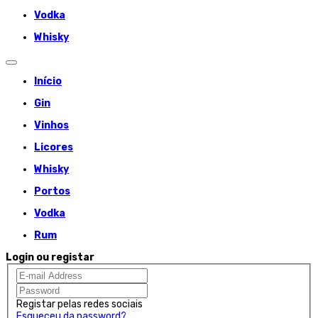
Vodka
Whisky
Início
Gin
Vinhos
Licores
Whisky
Portos
Vodka
Rum
Login ou registar
Registar pelas redes sociais
Esqueceu da password?