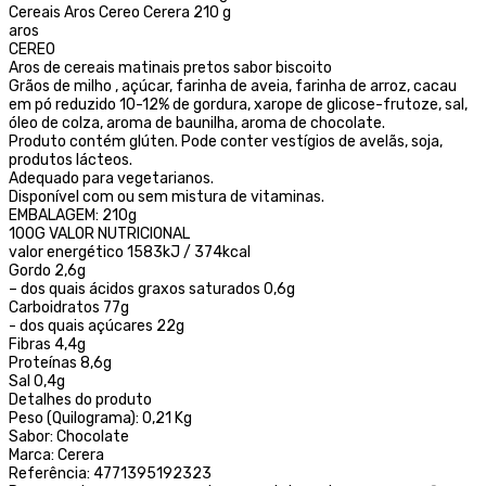
Cereais Aros Cereo Cerera 210 g
aros
CEREO
Aros de cereais matinais pretos sabor biscoito
Grãos de milho , açúcar, farinha de aveia, farinha de arroz, cacau
em pó reduzido 10-12% de gordura, xarope de glicose-frutoze, sal,
óleo de colza, aroma de baunilha, aroma de chocolate.
Produto contém glúten. Pode conter vestígios de avelãs, soja,
produtos lácteos.
Adequado para vegetarianos.
Disponível com ou sem mistura de vitaminas.
EMBALAGEM: 210g
100G VALOR NUTRICIONAL
valor energético 1583kJ / 374kcal
Gordo 2,6g
– dos quais ácidos graxos saturados 0,6g
Carboidratos 77g
- dos quais açúcares 22g
Fibras 4,4g
Proteínas 8,6g
Sal 0,4g
Detalhes do produto
Peso (Quilograma): 0,21 Kg
Sabor: Chocolate
Marca: Cerera
Referência: 4771395192323