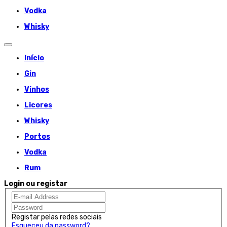
Vodka
Whisky
Início
Gin
Vinhos
Licores
Whisky
Portos
Vodka
Rum
Login ou registar
Registar pelas redes sociais
Esqueceu da password?