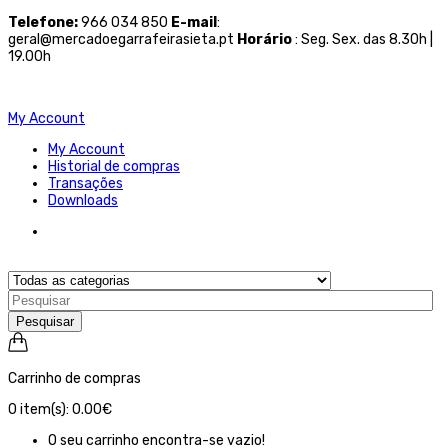
Telefone
:
966 034 850
E-mail
:
geral@mercadoegarrafeirasieta.pt
Horário
: Seg. Sex. das 8.30h |
19.00h
My Account
My Account
Historial de compras
Transações
Downloads
Pesquisar
Carrinho de compras
0
item(s):
0.00€
O seu carrinho encontra-se vazio!