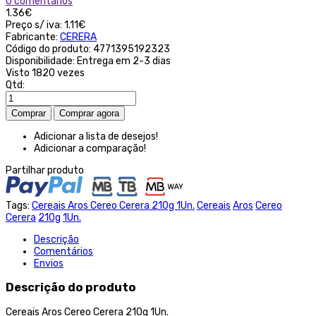
0 comentários
1.36€
Preço s/ iva:
1.11€
Fabricante:
CERERA
Código do produto:
4771395192323
Disponibilidade:
Entrega em 2-3 dias
Visto
1820 vezes
Qtd:
Adicionar a lista de desejos!
Adicionar a comparação!
Partilhar produto
Tags:
Cereais Aros Cereo Cerera 210g 1Un.
Cereais
Aros
Cereo
Cerera
210g
1Un.
Descrição
Comentários
Envios
Descrição do produto
Cereais Aros Cereo Cerera 210g 1Un.