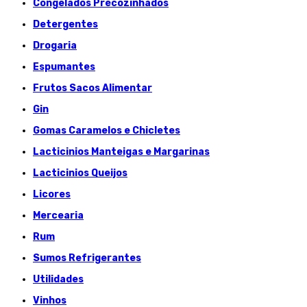
Congelados Précozinhados
Detergentes
Drogaria
Espumantes
Frutos Sacos Alimentar
Gin
Gomas Caramelos e Chicletes
Lacticinios Manteigas e Margarinas
Lacticinios Queijos
Licores
Mercearia
Rum
Sumos Refrigerantes
Utilidades
Vinhos