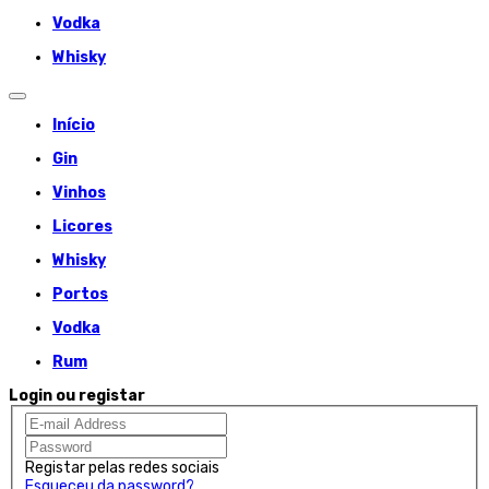
Vodka
Whisky
Início
Gin
Vinhos
Licores
Whisky
Portos
Vodka
Rum
Login ou registar
Registar pelas redes sociais
Esqueceu da password?