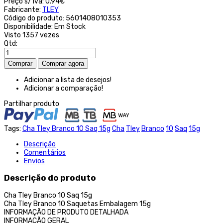
Preço s/ iva:
0.94€
Fabricante:
TLEY
Código do produto:
5601408010353
Disponibilidade:
Em Stock
Visto
1357 vezes
Qtd:
Adicionar a lista de desejos!
Adicionar a comparação!
Partilhar produto
Tags:
Cha Tley Branco 10 Saq 15g
Cha
Tley
Branco
10
Saq
15g
Descrição
Comentários
Envios
Descrição do produto
Cha Tley Branco 10 Saq 15g
Cha Tley Branco 10 Saquetas Embalagem 15g
INFORMAÇÃO DE PRODUTO DETALHADA
INFORMAÇÃO GERAL