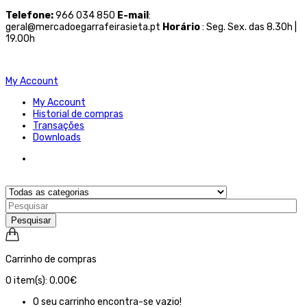
Telefone
:
966 034 850
E-mail
:
geral@mercadoegarrafeirasieta.pt
Horário
: Seg. Sex. das 8.30h |
19.00h
My Account
My Account
Historial de compras
Transações
Downloads
Pesquisar
Carrinho de compras
0
item(s):
0.00€
O seu carrinho encontra-se vazio!