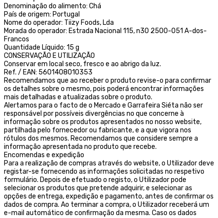
Denominação do alimento: Chá
País de origem: Portugal
Nome do operador: Tiizy Foods, Lda
Morada do operador: Estrada Nacional 115, n30 2500-051 A-dos-
Francos
Quantidade Líquido: 15 g
CONSERVAÇÃO E UTILIZAÇÃO
Conservar em local seco, fresco e ao abrigo da luz.
Ref. / EAN: 5601408010353
Recomendamos que ao receber o produto revise-o para confirmar
os detalhes sobre o mesmo, pois poderá encontrar informações
mais detalhadas e atualizadas sobre o produto.
Alertamos para o facto de o Mercado e Garrafeira Siéta não ser
responsável por possíveis divergências no que concerne à
informação sobre os produtos apresentados no nosso website,
partilhada pelo fornecedor ou fabricante, e a que vigora nos
rótulos dos mesmos. Recomendamos que considere sempre a
informação apresentada no produto que recebe.
Encomendas e expedição
Para a realização de compras através do website, o Utilizador deve
registar-se fornecendo as informações solicitadas no respetivo
formulário. Depois de efetuado o registo, o Utilizador pode
selecionar os produtos que pretende adquirir, e selecionar as
opções de entrega, expedição e pagamento, antes de confirmar os
dados de compra. Ao terminar a compra, o Utilizador receberá um
e-mail automático de confirmação da mesma. Caso os dados