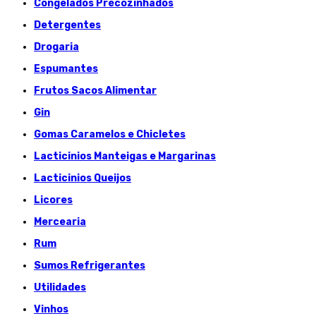
Congelados Précozinhados
Detergentes
Drogaria
Espumantes
Frutos Sacos Alimentar
Gin
Gomas Caramelos e Chicletes
Lacticinios Manteigas e Margarinas
Lacticinios Queijos
Licores
Mercearia
Rum
Sumos Refrigerantes
Utilidades
Vinhos