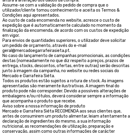
altura a alteração dos dados da compra.
Assume-se com a validação do pedido de compra que o
utilizador/cliente tomou conhecimento e aceita os Termos &
Condições aqui apresentados.
Ao custo de cada encomenda no website, acresce o custo de
expedição que é automaticamente calculado no momento da
finalização da encomenda, de acordo com os custos de expedição
em vigor.
Para envios de quantidades superiores, o utilizador deve solicitar
um pedido de orçamento, através do e-mail
geral@mercadoegarrafeirasieta.pt.
No caso do lançamento de campanhas promocionais, as condições
destas (nomeadamente no que diz respeito a preços, prazos de
entrega, stocks, descontos, ofertas, entre outras) serão descritas
junto à imagem da campanha, no website ou redes sociais do
Mercado e Garrafeira Siéta.
Todos os produtos estão sujeitos a rotura de stock. As imagens
apresentadas são meramente ilustrativas. A imagem final do
produto pode não corresponder. Devido a possíveis alterações de
embalagens e/ou rótulos, deverá considerar sempre a informação
que acompanha o produto que recebe.
Aviso sobre a nossa informação de produto
Mercado e Garrafeira Siéta RECOMENDA aos seus clientes que,
antes de consumirem um produto alimentar, leiam atentamente a
declaração de ingredientes do mesmo, a sua informação
nutricional, as recomendações de utilização, preparação e
conservação, assim como outras informações de carácter