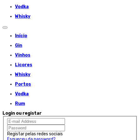
Vodka
Whisky
Início
Gin
Vinhos
Licores
Whisky
Portos
Vodka
Rum
Login ou registar
Registar pelas redes sociais
Esqueceu da password?