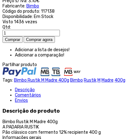
Preço s/ iva:
3.10€
Fabricante:
Bimbo
Código do produto:
117138
Disponibilidade:
Em Stock
Visto
1436 vezes
Qtd:
Adicionar a lista de desejos!
Adicionar a comparação!
Partilhar produto
Tags:
Bimbo Rustik M Madre 400g
Bimbo
Rustik
M
Madre
400g
Descrição
Comentários
Envios
Descrição do produto
Bimbo Rustik M Madre 400g
A PADARIA RUSTIK
Pão clássico com fermento 12% recipiente 400 g
Informações gerais