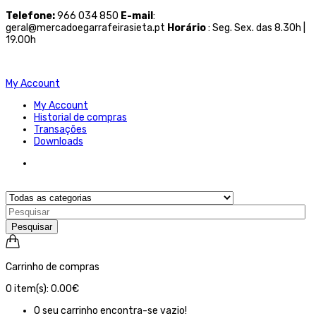
Telefone
:
966 034 850
E-mail
:
geral@mercadoegarrafeirasieta.pt
Horário
: Seg. Sex. das 8.30h |
19.00h
My Account
My Account
Historial de compras
Transações
Downloads
Pesquisar
Carrinho de compras
0
item(s):
0.00€
O seu carrinho encontra-se vazio!