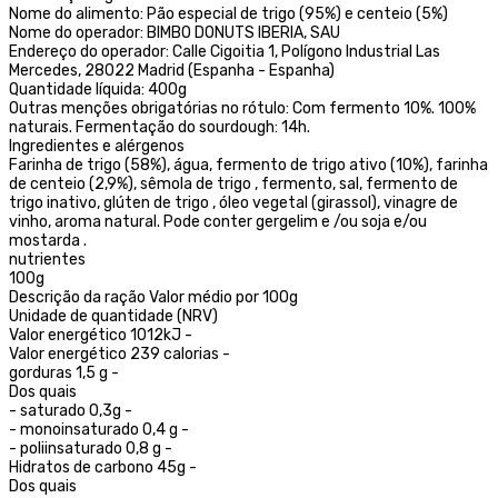
Nome do alimento: Pão especial de trigo (95%) e centeio (5%)
Nome do operador: BIMBO DONUTS IBERIA, SAU
Endereço do operador: Calle Cigoitia 1, Polígono Industrial Las
Mercedes, 28022 Madrid (Espanha - Espanha)
Quantidade líquida: 400g
Outras menções obrigatórias no rótulo: Com fermento 10%. 100%
naturais. Fermentação do sourdough: 14h.
Ingredientes e alérgenos
Farinha de trigo (58%), água, fermento de trigo ativo (10%), farinha
de centeio (2,9%), sêmola de trigo , fermento, sal, fermento de
trigo inativo, glúten de trigo , óleo vegetal (girassol), vinagre de
vinho, aroma natural. Pode conter gergelim e /ou soja e/ou
mostarda .
nutrientes
100g
Descrição da ração Valor médio por 100g
Unidade de quantidade (NRV)
Valor energético 1012kJ -
Valor energético 239 calorias -
gorduras 1,5 g -
Dos quais
- saturado 0,3g -
- monoinsaturado 0,4 g -
- poliinsaturado 0,8 g -
Hidratos de carbono 45g -
Dos quais