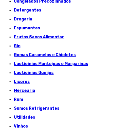
Congelados Précozinhados
Detergentes
Drogaria
Espumantes
Frutos Sacos Alimentar
Gin
Gomas Caramelos e Chicletes
Lacticinios Manteigas e Margarinas
Lacticinios Queijos
Licores
Mercearia
Rum
Sumos Refrigerantes
Utilidades
Vinhos