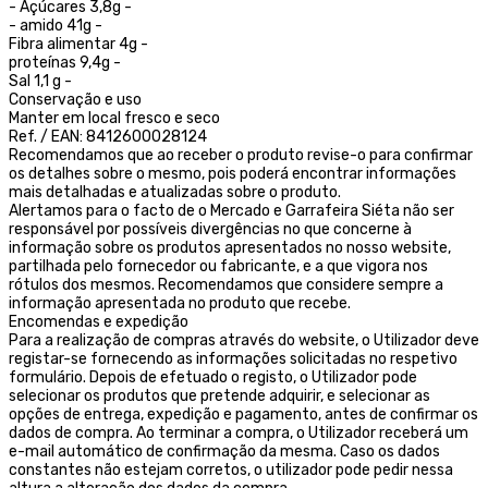
- Açúcares 3,8g -
- amido 41g -
Fibra alimentar 4g -
proteínas 9,4g -
Sal 1,1 g -
Conservação e uso
Manter em local fresco e seco
Ref. / EAN: 8412600028124
Recomendamos que ao receber o produto revise-o para confirmar
os detalhes sobre o mesmo, pois poderá encontrar informações
mais detalhadas e atualizadas sobre o produto.
Alertamos para o facto de o Mercado e Garrafeira Siéta não ser
responsável por possíveis divergências no que concerne à
informação sobre os produtos apresentados no nosso website,
partilhada pelo fornecedor ou fabricante, e a que vigora nos
rótulos dos mesmos. Recomendamos que considere sempre a
informação apresentada no produto que recebe.
Encomendas e expedição
Para a realização de compras através do website, o Utilizador deve
registar-se fornecendo as informações solicitadas no respetivo
formulário. Depois de efetuado o registo, o Utilizador pode
selecionar os produtos que pretende adquirir, e selecionar as
opções de entrega, expedição e pagamento, antes de confirmar os
dados de compra. Ao terminar a compra, o Utilizador receberá um
e-mail automático de confirmação da mesma. Caso os dados
constantes não estejam corretos, o utilizador pode pedir nessa