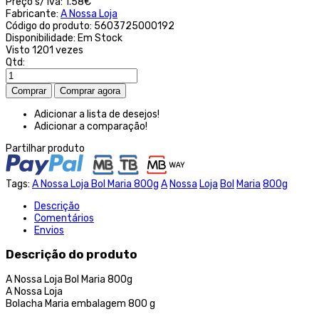
Preço s/ iva:
1.58€
Fabricante:
A Nossa Loja
Código do produto:
5603725000192
Disponibilidade:
Em Stock
Visto
1201 vezes
Qtd:
Adicionar a lista de desejos!
Adicionar a comparação!
Partilhar produto
Tags:
A Nossa Loja Bol Maria 800g
A
Nossa
Loja
Bol
Maria
800g
Descrição
Comentários
Envios
Descrição do produto
A Nossa Loja Bol Maria 800g
A Nossa Loja
Bolacha Maria embalagem 800 g