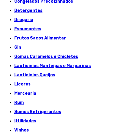
Congelados Précozinhados
Detergentes
Drogaria
Espumantes
Frutos Sacos Alimentar
Gin
Gomas Caramelos e Chicletes
Lacticinios Manteigas e Margarinas
Lacticinios Queijos
Licores
Mercearia
Rum
Sumos Refrigerantes
Utilidades
Vinhos