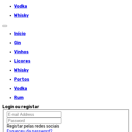
Vodka
Whisky
Início
Gin
Vinhos
Licores
Whisky
Portos
Vodka
Rum
Login ou registar
Registar pelas redes sociais
Esqueceu da password?