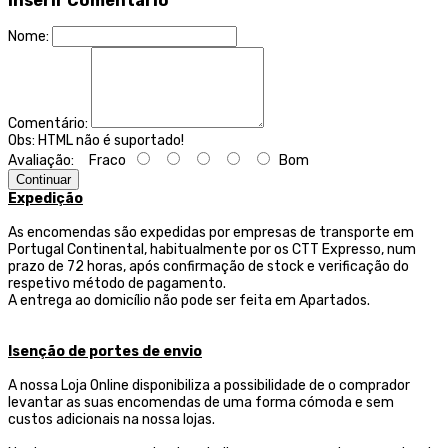
Inserir Comentário
Nome:
Comentário:
Obs:
HTML não é suportado!
Avaliação:
Fraco
Bom
Continuar
Expedição
As encomendas são expedidas por empresas de transporte
em
Portugal Continental, habitualmente por os CTT Expresso,
num
prazo de 72 horas, após confirmação de stock e verificação do
respetivo método de pagamento.
A entrega ao domicílio não pode ser feita em Apartados.
Isenção de portes de envio
A nossa Loja Online disponibiliza a possibilidade de o comprador
levantar as suas encomendas de uma forma cómoda e sem
custos adicionais na nossa lojas.