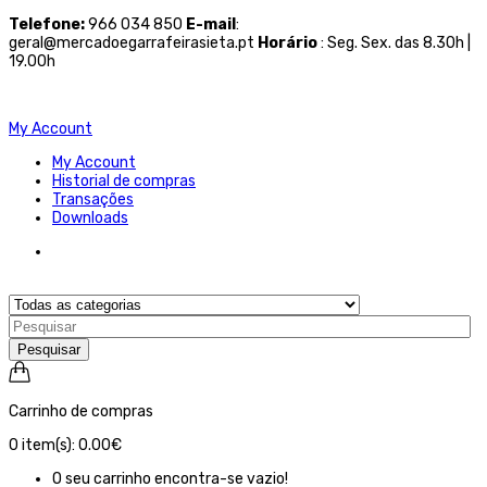
Telefone
:
966 034 850
E-mail
:
geral@mercadoegarrafeirasieta.pt
Horário
: Seg. Sex. das 8.30h |
19.00h
My Account
My Account
Historial de compras
Transações
Downloads
Pesquisar
Carrinho de compras
0
item(s):
0.00€
O seu carrinho encontra-se vazio!