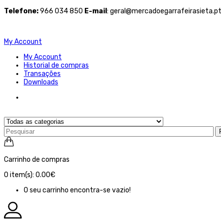
Telefone
:
966 034 850
E-mail
: geral@mercadoegarrafeirasieta.p
My Account
My Account
Historial de compras
Transações
Downloads
Carrinho de compras
0
item(s):
0.00€
O seu carrinho encontra-se vazio!