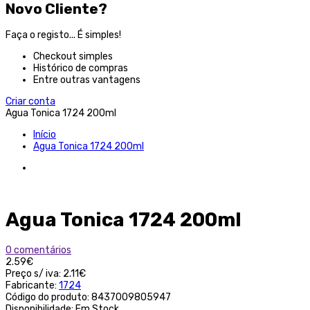
Novo Cliente?
Faça o registo... É simples!
Checkout simples
Histórico de compras
Entre outras vantagens
Criar conta
Agua Tonica 1724 200ml
Início
Agua Tonica 1724 200ml
Agua Tonica 1724 200ml
0 comentários
2.59€
Preço s/ iva:
2.11€
Fabricante:
1724
Código do produto:
8437009805947
Disponibilidade:
Em Stock