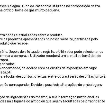
 nasceu a água Diuco da Patagónia utilizada na composição desta
a cítrico, bolha de gás muito pequena.
talhadas e atualizadas sobre o produto.
re os produtos apresentados no nosso website, partilhada pelo
oduto que recebe.
rio. Depois de efetuado o registo, o Utilizador pode selecionar os
erminar a compra, o Utilizador receberá um e-mail automático de
ompra.
esentados.
 encomenda, de acordo com os custos de expedição em vigor.
eta.pt.
stocks, descontos, ofertas, entre outras) serão descritas junto à
e não corresponder. Devido a possíveis alterações de embalagens
ão de ingredientes do mesmo, a sua informação nutricional, as
das na etiqueta do artigo ou que sejam facultadas pelo fabricante