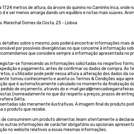
 a 1724 metros de altura, da árvore do quinino no Caminho Inca, onde
to d e ser menos amarga dando um equilibro e notas mais suaves. Arom
 Marechal Gomes da Costa, 23 - Lisboa
 detalhes sobre o mesmo, pois poderá encontrar informações mais de
ponsável por possíveis divergências no que concerne à informação sob
. Recomendamos que considere sempre a informação apresentada no pr
egistar-se fornecendo as informações solicitadas no respetivo formulá
 expedição e pagamento, antes de confirmar os dados de compra. Ao t
os, o utilizador pode pedir nessa altura a alteração dos dados da c
liente tomou conhecimento e aceita os Termos & Condições aqui apr
ição que é automaticamente calculado no momento da finalização da
 um pedido de orçamento, através do e-mail geral@mercadoegarrafeirasi
tas (nomeadamente no que diz respeito a preços, prazos de entrega, 
afeira Siéta.
resentadas são meramente ilustrativas. A imagem final do produto pod
a o produto que recebe.
s de consumirem um produto alimentar, leiam atentamente a declaraç
 outras informações de carácter obrigatório ou opcionais apresenta
ição no website relativos a essas mesmas informações.