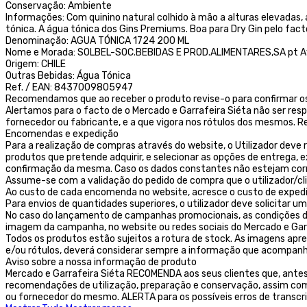
Conservação: Ambiente
Informações: Com quinino natural colhido à mão a alturas elevadas,
tónica. A água tónica dos Gins Premiums. Boa para Dry Gin pelo fac
Denominação: AGUA TÓNICA 1724 200 ML
Nome e Morada: SOLBEL-SOC.BEBIDAS E PROD.ALIMENTARES,SA pt Av.
Origem: CHILE
Outras Bebidas: Água Tónica
Ref. / EAN: 8437009805947
Recomendamos que ao receber o produto revise-o para confirmar os
Alertamos para o facto de o Mercado e Garrafeira Siéta não ser res
fornecedor ou fabricante, e a que vigora nos rótulos dos mesmos
Encomendas e expedição
Para a realização de compras através do website, o Utilizador deve r
produtos que pretende adquirir, e selecionar as opções de entrega,
confirmação da mesma. Caso os dados constantes não estejam corret
Assume-se com a validação do pedido de compra que o utilizador/c
Ao custo de cada encomenda no website, acresce o custo de exped
Para envios de quantidades superiores, o utilizador deve solicitar
No caso do lançamento de campanhas promocionais, as condições des
imagem da campanha, no website ou redes sociais do Mercado e Garr
Todos os produtos estão sujeitos a rotura de stock. As imagens ap
e/ou rótulos, deverá considerar sempre a informação que acompanh
Aviso sobre a nossa informação de produto
Mercado e Garrafeira Siéta RECOMENDA aos seus clientes que, ante
recomendações de utilização, preparação e conservação, assim como
ou fornecedor do mesmo. ALERTA para os possíveis erros de transcr