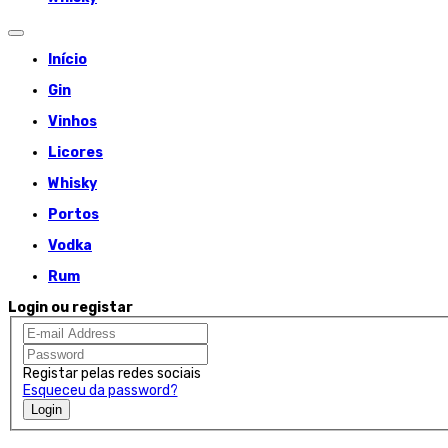
Início
Gin
Vinhos
Licores
Whisky
Portos
Vodka
Rum
Login ou registar
Registar pelas redes sociais
Esqueceu da password?
Login