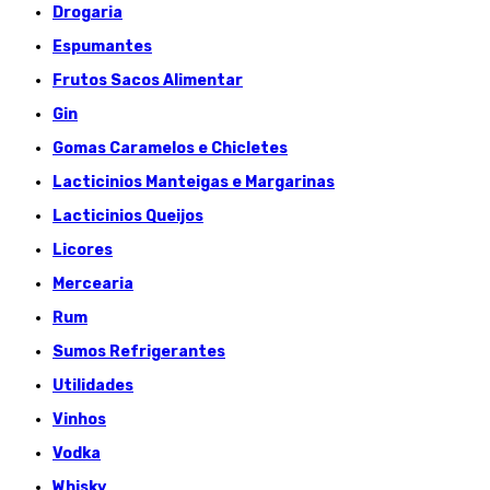
Drogaria
Espumantes
Frutos Sacos Alimentar
Gin
Gomas Caramelos e Chicletes
Lacticinios Manteigas e Margarinas
Lacticinios Queijos
Licores
Mercearia
Rum
Sumos Refrigerantes
Utilidades
Vinhos
Vodka
Whisky