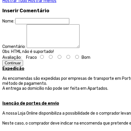
Mostrar Tudo
Mostrar menos
Inserir Comentário
Nome:
Comentário:
Obs:
HTML não é suportado!
Avaliação:
Fraco
Bom
Continuar
Expedição
As encomendas são expedidas por empresas de transporte
em Portu
método de pagamento.
A entrega ao domicílio não pode ser feita em Apartados.
Isenção de portes de envio
A nossa Loja Online disponibiliza a possibilidade de o comprador l
Neste caso, o comprador deve indicar na encomenda que pretende ef