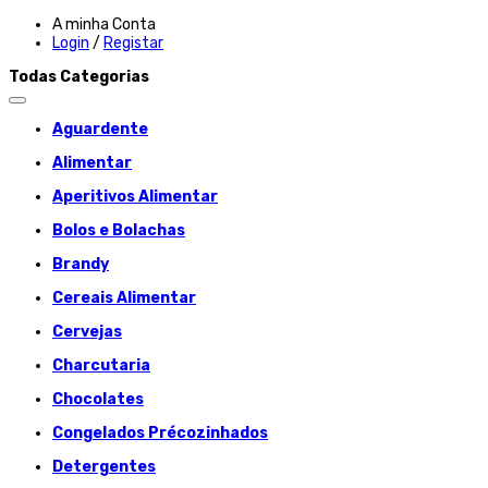
A minha Conta
Login
/
Registar
Todas Categorias
Aguardente
Alimentar
Aperitivos Alimentar
Bolos e Bolachas
Brandy
Cereais Alimentar
Cervejas
Charcutaria
Chocolates
Congelados Précozinhados
Detergentes