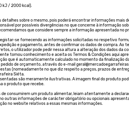
 kJ / 2000 kcal).
 detalhes sobre o mesmo, pois poderá encontrar informações mais de
ponsável por possíveis divergências no que concerne à informação sob
. Recomendamos que considere sempre a informação apresentada no pr
egistar-se fornecendo as informações solicitadas no respetivo formulá
 expedição e pagamento, antes de confirmar os dados de compra. Ao t
os, o utilizador pode pedir nessa altura a alteração dos dados da c
liente tomou conhecimento e aceita os Termos & Condições aqui apr
ição que é automaticamente calculado no momento da finalização da
 um pedido de orçamento, através do e-mail geral@mercadoegarrafeirasi
tas (nomeadamente no que diz respeito a preços, prazos de entrega, 
afeira Siéta.
resentadas são meramente ilustrativas. A imagem final do produto pod
a o produto que recebe.
s de consumirem um produto alimentar, leiam atentamente a declaraç
 outras informações de carácter obrigatório ou opcionais apresenta
ição no website relativos a essas mesmas informações.