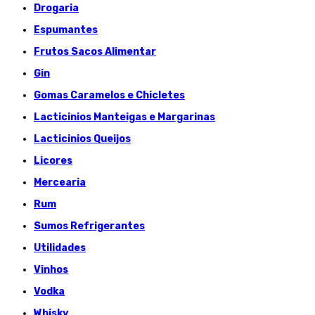
Drogaria
Espumantes
Frutos Sacos Alimentar
Gin
Gomas Caramelos e Chicletes
Lacticinios Manteigas e Margarinas
Lacticinios Queijos
Licores
Mercearia
Rum
Sumos Refrigerantes
Utilidades
Vinhos
Vodka
Whisky