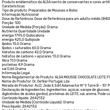
Produto emblemático da ALSA isento de conservantes e cores artifi
Caraterísticas
Tipo de produto: Preparados de Mousses e Bolos
Informação Nutricional
Dose de Referência: Dose de Referência para um adulto médio (8400
Porção: 100
Unidade de Medida (Porção): Grama
Nutriente Quantidade Unidade
energia 1795,0 Quilocaloria
energia 425,0 Quilojoule
lípidos 15,0 Grama
lípidos > saturados 60,0 Grama
hidratos de carbono 42,0 Grama
hidratos de carbono > açúcares 13,0 Grama
fibra 11,0 Grama
proteínas 4,9 Grama
sal 0,66 Grama
Informação Legal
Nome Regulamentar do Produto: ALSA MOUSSE CHOCOLATE LEITE F
Nome do Produtor: Dr. Oetker Portugal, Lda
Morada do Produtor: Av.D. João II, Edif.Adamastor Nº 9 Torre B – 10
Declaração de Ingredientes: Ingredientes: açúcar, xarope de glucose
diglicéridos de ácidos gordos), proteínas do LEITE, sal, aroma. Pode
Conteúdo líquido: 2642132
Unidade de Medida (Conteúdo Líquido): Grama
Peso líquido: 2642132