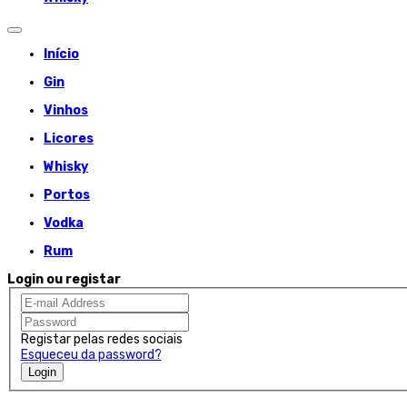
Início
Gin
Vinhos
Licores
Whisky
Portos
Vodka
Rum
Login ou registar
Registar pelas redes sociais
Esqueceu da password?
Login