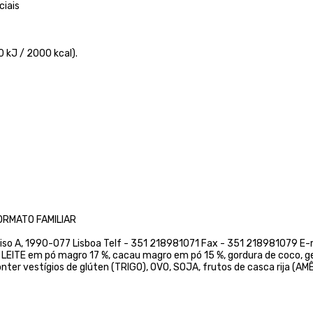
ciais
 kJ / 2000 kcal).
ORMATO FAMILIAR
º Piso A, 1990-077 Lisboa Telf - 351 218981071 Fax - 351 218981079 E-
, LEITE em pó magro 17 %, cacau magro em pó 15 %, gordura de coco, g
 conter vestígios de glúten (TRIGO), OVO, SOJA, frutos de casca rija (