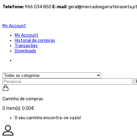
Telefone
:
966 034 850
E-mail
: geral@mercadoegarrafeirasieta.p
My Account
My Account
Historial de compras
Transações
Downloads
Carrinho de compras
0
item(s):
0.00€
O seu carrinho encontra-se vazio!