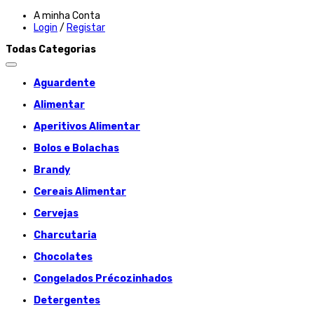
A minha Conta
Login
/
Registar
Todas Categorias
Aguardente
Alimentar
Aperitivos Alimentar
Bolos e Bolachas
Brandy
Cereais Alimentar
Cervejas
Charcutaria
Chocolates
Congelados Précozinhados
Detergentes