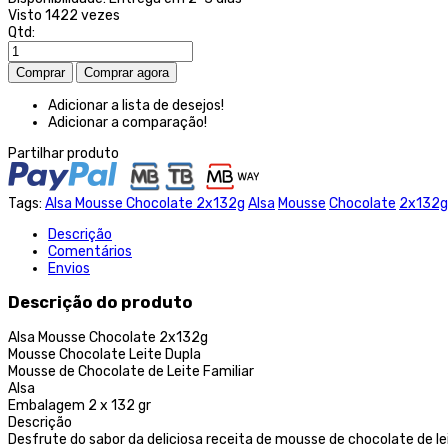
Visto
1422 vezes
Qtd:
Adicionar a lista de desejos!
Adicionar a comparação!
Partilhar produto
Tags:
Alsa Mousse Chocolate 2x132g
Alsa
Mousse
Chocolate
2x132g
Descrição
Comentários
Envios
Descrição do produto
Alsa Mousse Chocolate 2x132g
Mousse Chocolate Leite Dupla
Mousse de Chocolate de Leite Familiar
Alsa
Embalagem 2 x 132 gr
Descrição
Desfrute do sabor da deliciosa receita de mousse de chocolate de lei