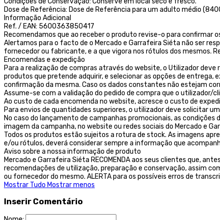
Condições de Conservação: Conserve em local seco e fresco.
Dose de Referência: Dose de Referência para um adulto médio (8400
Informação Adicional
Ref. / EAN: 5600363850417
Recomendamos que ao receber o produto revise-o para confirmar os
Alertamos para o facto de o Mercado e Garrafeira Siéta não ser res
fornecedor ou fabricante, e a que vigora nos rótulos dos mesmos
Encomendas e expedição
Para a realização de compras através do website, o Utilizador deve r
produtos que pretende adquirir, e selecionar as opções de entrega,
confirmação da mesma. Caso os dados constantes não estejam corret
Assume-se com a validação do pedido de compra que o utilizador/c
Ao custo de cada encomenda no website, acresce o custo de exped
Para envios de quantidades superiores, o utilizador deve solicitar
No caso do lançamento de campanhas promocionais, as condições des
imagem da campanha, no website ou redes sociais do Mercado e Garr
Todos os produtos estão sujeitos a rotura de stock. As imagens ap
e/ou rótulos, deverá considerar sempre a informação que acompanh
Aviso sobre a nossa informação de produto
Mercado e Garrafeira Siéta RECOMENDA aos seus clientes que, ante
recomendações de utilização, preparação e conservação, assim como
ou fornecedor do mesmo. ALERTA para os possíveis erros de transcr
Mostrar Tudo
Mostrar menos
Inserir Comentário
Nome: