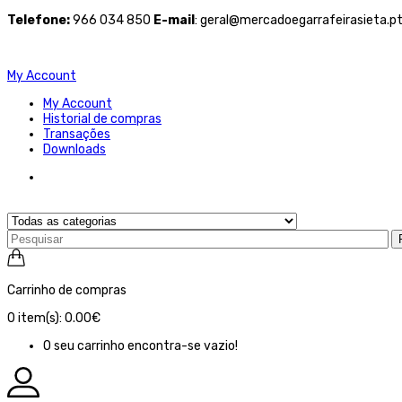
Telefone
:
966 034 850
E-mail
: geral@mercadoegarrafeirasieta.p
My Account
My Account
Historial de compras
Transações
Downloads
Carrinho de compras
0
item(s):
0.00€
O seu carrinho encontra-se vazio!