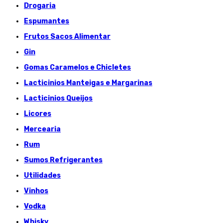
Drogaria
Espumantes
Frutos Sacos Alimentar
Gin
Gomas Caramelos e Chicletes
Lacticinios Manteigas e Margarinas
Lacticinios Queijos
Licores
Mercearia
Rum
Sumos Refrigerantes
Utilidades
Vinhos
Vodka
Whisky