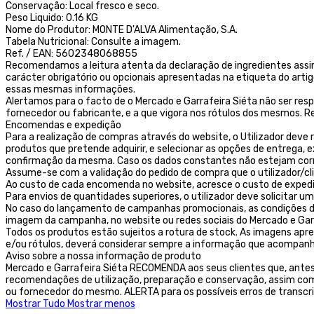
Conservação: Local fresco e seco.
Peso Liquido: 0.16 KG
Nome do Produtor: MONTE D'ALVA Alimentação, S.A.
Tabela Nutricional: Consulte a imagem.
Ref. / EAN: 5602348068855
Recomendamos a leitura atenta da declaração de ingredientes assi
carácter obrigatório ou opcionais apresentadas na etiqueta do arti
essas mesmas informações.
Alertamos para o facto de o Mercado e Garrafeira Siéta não ser res
fornecedor ou fabricante, e a que vigora nos rótulos dos mesmos
Encomendas e expedição
Para a realização de compras através do website, o Utilizador deve r
produtos que pretende adquirir, e selecionar as opções de entrega,
confirmação da mesma. Caso os dados constantes não estejam corret
Assume-se com a validação do pedido de compra que o utilizador/c
Ao custo de cada encomenda no website, acresce o custo de exped
Para envios de quantidades superiores, o utilizador deve solicitar
No caso do lançamento de campanhas promocionais, as condições des
imagem da campanha, no website ou redes sociais do Mercado e Garr
Todos os produtos estão sujeitos a rotura de stock. As imagens ap
e/ou rótulos, deverá considerar sempre a informação que acompanh
Aviso sobre a nossa informação de produto
Mercado e Garrafeira Siéta RECOMENDA aos seus clientes que, ante
recomendações de utilização, preparação e conservação, assim como
ou fornecedor do mesmo. ALERTA para os possíveis erros de transcr
Mostrar Tudo
Mostrar menos