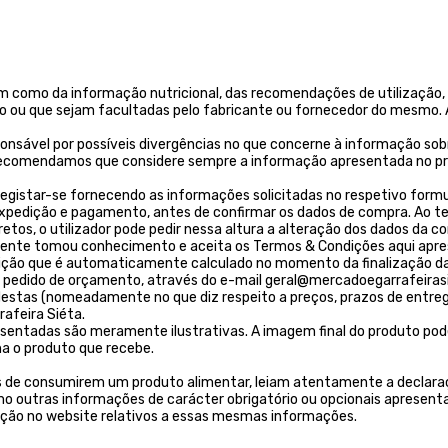
m como da informação nutricional, das recomendações de utilização
go ou que sejam facultadas pelo fabricante ou fornecedor do mesmo. A
ponsável por possíveis divergências no que concerne à informação sob
. Recomendamos que considere sempre a informação apresentada no pr
egistar-se fornecendo as informações solicitadas no respetivo formulá
 expedição e pagamento, antes de confirmar os dados de compra. Ao t
os, o utilizador pode pedir nessa altura a alteração dos dados da c
liente tomou conhecimento e aceita os Termos & Condições aqui apr
ição que é automaticamente calculado no momento da finalização da
 um pedido de orçamento, através do e-mail geral@mercadoegarrafeirasi
tas (nomeadamente no que diz respeito a preços, prazos de entrega, 
afeira Siéta.
resentadas são meramente ilustrativas. A imagem final do produto pod
a o produto que recebe.
s de consumirem um produto alimentar, leiam atentamente a declaraç
 outras informações de carácter obrigatório ou opcionais apresenta
ição no website relativos a essas mesmas informações.