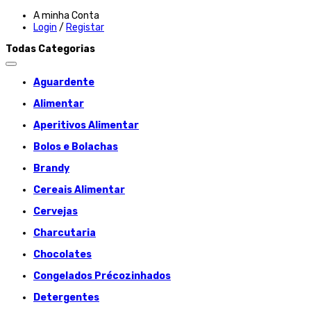
A minha Conta
Login
/
Registar
Todas Categorias
Aguardente
Alimentar
Aperitivos Alimentar
Bolos e Bolachas
Brandy
Cereais Alimentar
Cervejas
Charcutaria
Chocolates
Congelados Précozinhados
Detergentes