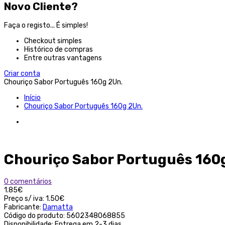
Novo Cliente?
Faça o registo... É simples!
Checkout simples
Histórico de compras
Entre outras vantagens
Criar conta
Chouriço Sabor Português 160g 2Un.
Início
Chouriço Sabor Português 160g 2Un.
Chouriço Sabor Português 160
0 comentários
1.85€
Preço s/ iva:
1.50€
Fabricante:
Damatta
Código do produto:
5602348068855
Disponibilidade:
Entrega em 2-3 dias