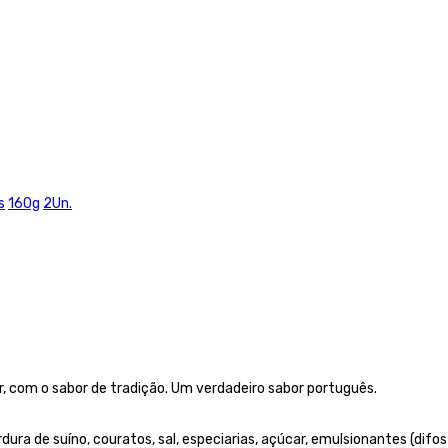
s
160g
2Un.
r, com o sabor de tradição. Um verdadeiro sabor português.
ura de suíno, couratos, sal, especiarias, açúcar, emulsionantes (difosf