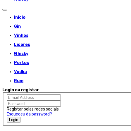
Início
Gin
Vinhos
Licores
Whisky
Portos
Vodka
Rum
Login ou registar
Registar pelas redes sociais
Esqueceu da password?
Login