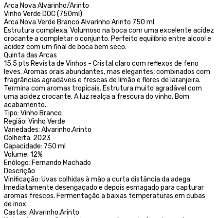
Arca Nova Alvarinho/Arinto
Vinho Verde DOC (750ml)
Arca Nova Verde Branco Alvarinho Arinto 750 ml
Estrutura complexa. Volumoso na boca com uma excelente acidez
crocante a completar o conjunto. Perfeito equilíbrio entre alcool e
acidez com um final de boca bem seco.
Quinta das Arcas
15,5 pts Revista de Vinhos - Cristal claro com reflexos de feno
leves. Aromas orais abundantes, mas elegantes, combinados com
fragrâncias agradáveis e frescas de limão e flores de laranjeira.
Termina com aromas tropicais. Estrutura muito agradável com
uma acidez crocante. A luz realça a frescura do vinho. Bom
acabamento.
Tipo: Vinho Branco
Região: Vinho Verde
Variedades: Alvarinho,Arinto
Colheita: 2023
Capacidade: 750 ml
Volume: 12%
Enólogo: Fernando Machado
Descrição
Vinificação: Uvas colhidas à mão a curta distância da adega.
Imediatamente desengaçado e depois esmagado para capturar
aromas frescos. Fermentação a baixas temperaturas em cubas
de inox.
Castas: Alvarinho,Arinto