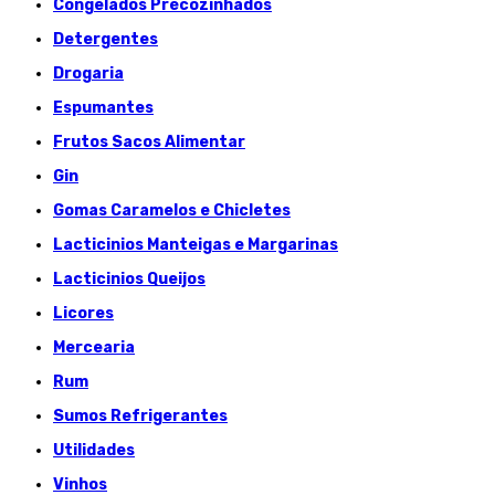
Congelados Précozinhados
Detergentes
Drogaria
Espumantes
Frutos Sacos Alimentar
Gin
Gomas Caramelos e Chicletes
Lacticinios Manteigas e Margarinas
Lacticinios Queijos
Licores
Mercearia
Rum
Sumos Refrigerantes
Utilidades
Vinhos