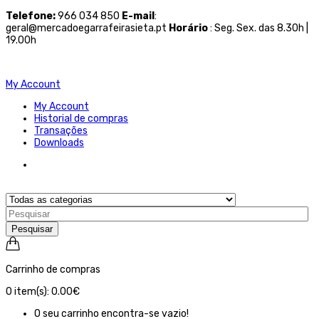
Telefone
:
966 034 850
E-mail
:
geral@mercadoegarrafeirasieta.pt
Horário
: Seg. Sex. das 8.30h |
19.00h
My Account
My Account
Historial de compras
Transações
Downloads
Pesquisar
Carrinho de compras
0
item(s):
0.00€
O seu carrinho encontra-se vazio!