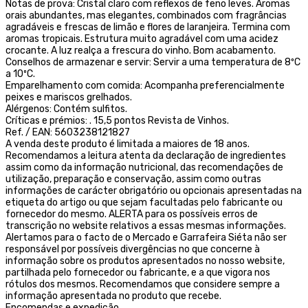
Notas de prova: Cristal claro com reflexos de feno leves. Aromas
orais abundantes, mas elegantes, combinados com fragrâncias
agradáveis e frescas de limão e flores de laranjeira. Termina com
aromas tropicais. Estrutura muito agradável com uma acidez
crocante. A luz realça a frescura do vinho. Bom acabamento.
Conselhos de armazenar e servir: Servir a uma temperatura de 8ºC
a 10ºC.
Emparelhamento com comida: Acompanha preferencialmente
peixes e mariscos grelhados.
Alérgenos: Contém sulfitos.
Críticas e prémios: . 15,5 pontos Revista de Vinhos.
Ref. / EAN: 5603238121827
A venda deste produto é limitada a maiores de 18 anos.
Recomendamos a leitura atenta da declaração de ingredientes
assim como da informação nutricional, das recomendações de
utilização, preparação e conservação, assim como outras
informações de carácter obrigatório ou opcionais apresentadas na
etiqueta do artigo ou que sejam facultadas pelo fabricante ou
fornecedor do mesmo. ALERTA para os possíveis erros de
transcrição no website relativos a essas mesmas informações.
Alertamos para o facto de o Mercado e Garrafeira Siéta não ser
responsável por possíveis divergências no que concerne à
informação sobre os produtos apresentados no nosso website,
partilhada pelo fornecedor ou fabricante, e a que vigora nos
rótulos dos mesmos. Recomendamos que considere sempre a
informação apresentada no produto que recebe.
Encomendas e expedição