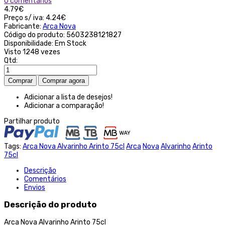
0 comentários
4.79€
Preço s/ iva:
4.24€
Fabricante:
Arca Nova
Código do produto:
5603238121827
Disponibilidade:
Em Stock
Visto
1248 vezes
Qtd:
Adicionar a lista de desejos!
Adicionar a comparação!
Partilhar produto
Tags:
Arca Nova Alvarinho Arinto 75cl
Arca
Nova
Alvarinho
Arinto
75cl
Descrição
Comentários
Envios
Descrição do produto
Arca Nova Alvarinho Arinto 75cl