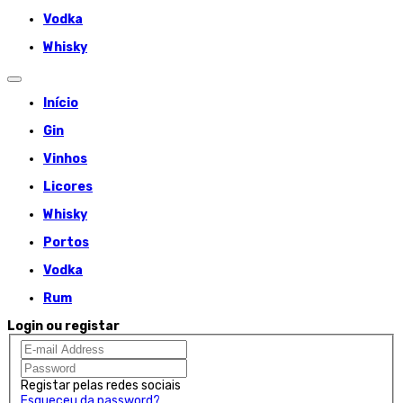
Vodka
Whisky
Início
Gin
Vinhos
Licores
Whisky
Portos
Vodka
Rum
Login ou registar
Registar pelas redes sociais
Esqueceu da password?