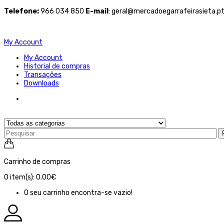
Telefone
:
966 034 850
E-mail
: geral@mercadoegarrafeirasieta.p
My Account
My Account
Historial de compras
Transações
Downloads
Carrinho de compras
0
item(s):
0.00€
O seu carrinho encontra-se vazio!