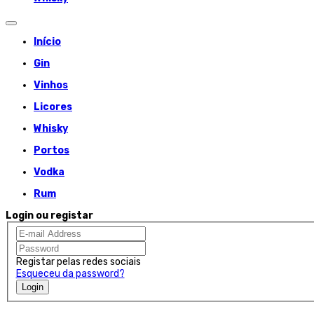
Início
Gin
Vinhos
Licores
Whisky
Portos
Vodka
Rum
Login ou registar
Registar pelas redes sociais
Esqueceu da password?
Login