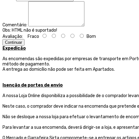
Comentário:
Obs:
HTML não é suportado!
Avaliação:
Fraco
Bom
Continuar
Expedição
As encomendas são expedidas por empresas de transporte
em Portu
método de pagamento.
A entrega ao domicílio não pode ser feita em Apartados.
Isenção de portes de envio
A nossa Loja Online disponibiliza a possibilidade de o comprador l
Neste caso, o comprador deve indicar na encomenda que pretende ef
Não se desloque a nossa loja para efetuar o levantamento de encom
Para levantar a sua encomenda, deverá dirigir-se a loja, e aprese
O Mercado e Garrafeira Sirta compromete-se a entregar os artigos