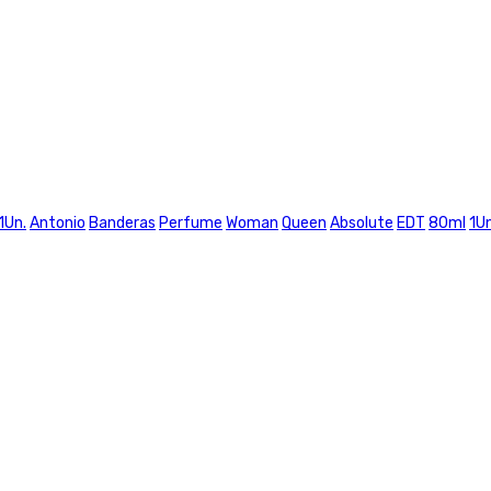
1Un.
Antonio
Banderas
Perfume
Woman
Queen
Absolute
EDT
80ml
1Un