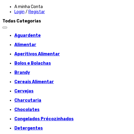
A minha Conta
Login
/
Registar
Todas Categorias
Aguardente
Alimentar
Aperitivos Alimentar
Bolos e Bolachas
Brandy
Cereais Alimentar
Cervejas
Charcutaria
Chocolates
Congelados Précozinhados
Detergentes