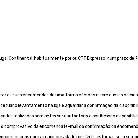
gal Continental, habitualmente por os CTT Expresso,
num prazo de 72
evantar as suas encomendas de uma forma cómoda e sem custos adiciona
etuar o levantamento na loja e aguardar a confirmação da disponibi
endas realizadas sem antes ser contactado a confirmar a disponibil
ntar o comprovativo da encomenda (e-mail da confirmação da encomend
 encomendados com a maior brevidade possível e esforçar-se-á sempr