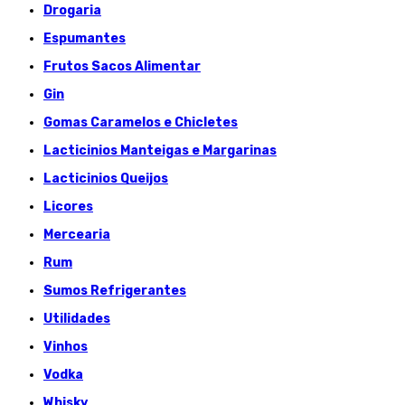
Drogaria
Espumantes
Frutos Sacos Alimentar
Gin
Gomas Caramelos e Chicletes
Lacticinios Manteigas e Margarinas
Lacticinios Queijos
Licores
Mercearia
Rum
Sumos Refrigerantes
Utilidades
Vinhos
Vodka
Whisky