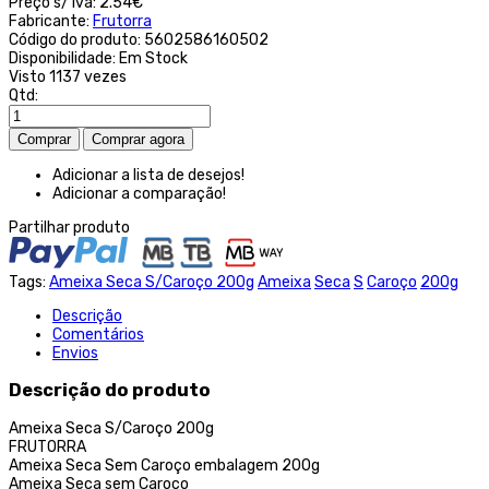
Preço s/ iva:
2.54€
Fabricante:
Frutorra
Código do produto:
5602586160502
Disponibilidade:
Em Stock
Visto
1137 vezes
Qtd:
Adicionar a lista de desejos!
Adicionar a comparação!
Partilhar produto
Tags:
Ameixa Seca S/Caroço 200g
Ameixa
Seca
S
Caroço
200g
Descrição
Comentários
Envios
Descrição do produto
Ameixa Seca S/Caroço 200g
FRUTORRA
Ameixa Seca Sem Caroço embalagem 200g
Ameixa Seca sem Caroço