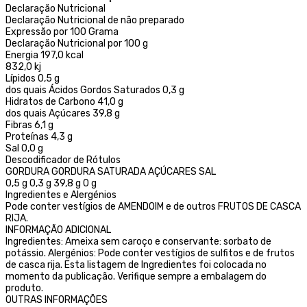
Declaração Nutricional
Declaração Nutricional de não preparado
Expressão por 100 Grama
Declaração Nutricional por 100 g
Energia 197,0 kcal
832,0 kj
Lípidos 0,5 g
dos quais Ácidos Gordos Saturados 0,3 g
Hidratos de Carbono 41,0 g
dos quais Açúcares 39,8 g
Fibras 6,1 g
Proteínas 4,3 g
Sal 0,0 g
Descodificador de Rótulos
GORDURA GORDURA SATURADA AÇÚCARES SAL
0,5 g 0,3 g 39,8 g 0 g
Ingredientes e Alergénios
Pode conter vestígios de AMENDOIM e de outros FRUTOS DE CASCA
RIJA.
INFORMAÇÃO ADICIONAL
Ingredientes: Ameixa sem caroço e conservante: sorbato de
potássio. Alergénios: Pode conter vestígios de sulfitos e de frutos
de casca rija. Esta listagem de Ingredientes foi colocada no
momento da publicação. Verifique sempre a embalagem do
produto.
OUTRAS INFORMAÇÕES