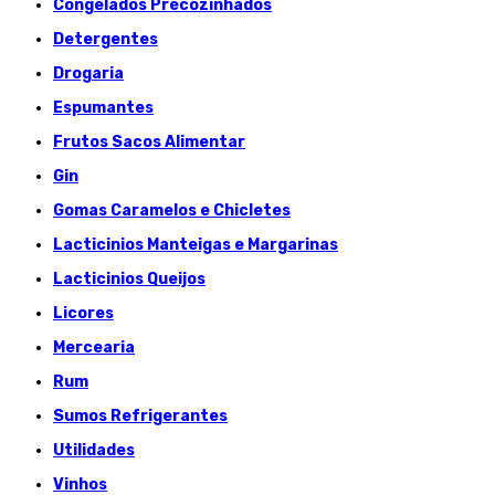
Congelados Précozinhados
Detergentes
Drogaria
Espumantes
Frutos Sacos Alimentar
Gin
Gomas Caramelos e Chicletes
Lacticinios Manteigas e Margarinas
Lacticinios Queijos
Licores
Mercearia
Rum
Sumos Refrigerantes
Utilidades
Vinhos