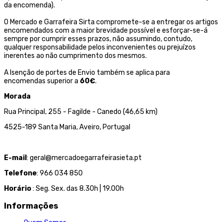
da encomenda).
O Mercado e Garrafeira Sirta compromete-se a entregar os artigos
encomendados com a maior brevidade possível e esforçar-se-á
sempre por cumprir esses prazos, não assumindo, contudo,
qualquer responsabilidade pelos inconvenientes ou prejuízos
inerentes ao não cumprimento dos mesmos.
A Isenção de portes de Envio também se aplica para
encomendas superior a
60€
.
Morada
Rua Principal, 255 - Fagilde - Canedo (46,65 km)
4525-189 Santa Maria, Aveiro, Portugal
E-mail
: geral@mercadoegarrafeirasieta.pt
Telefone
: 966 034 850
Horário
: Seg. Sex. das 8.30h | 19.00h
Informações