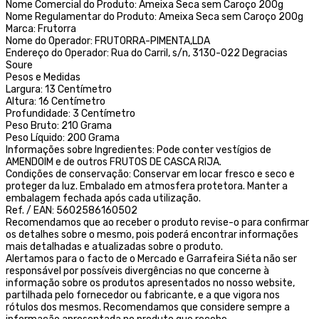
Nome Comercial do Produto: Ameixa Seca sem Caroço 200g
Nome Regulamentar do Produto: Ameixa Seca sem Caroço 200g
Marca: Frutorra
Nome do Operador: FRUTORRA-PIMENTA,LDA
Endereço do Operador: Rua do Carril, s/n, 3130-022 Degracias
Soure
Pesos e Medidas
Largura: 13 Centímetro
Altura: 16 Centímetro
Profundidade: 3 Centímetro
Peso Bruto: 210 Grama
Peso Líquido: 200 Grama
Informações sobre Ingredientes: Pode conter vestígios de
AMENDOIM e de outros FRUTOS DE CASCA RIJA.
Condições de conservação: Conservar em locar fresco e seco e
proteger da luz. Embalado em atmosfera protetora. Manter a
embalagem fechada após cada utilização.
Ref. / EAN: 5602586160502
Recomendamos que ao receber o produto revise-o para confirmar
os detalhes sobre o mesmo, pois poderá encontrar informações
mais detalhadas e atualizadas sobre o produto.
Alertamos para o facto de o Mercado e Garrafeira Siéta não ser
responsável por possíveis divergências no que concerne à
informação sobre os produtos apresentados no nosso website,
partilhada pelo fornecedor ou fabricante, e a que vigora nos
rótulos dos mesmos. Recomendamos que considere sempre a