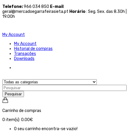
Telefone
:
966 034 850
E-mail
:
geral@mercadoegarrafeirasieta.pt
Horário
: Seg. Sex. das 8.30h |
19.00h
My Account
My Account
Historial de compras
Transações
Downloads
Pesquisar
Carrinho de compras
0
item(s):
0.00€
O seu carrinho encontra-se vazio!