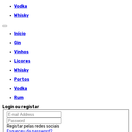
Vodka
Whisky
Início
Gin
Vinhos
Licores
Whisky
Portos
Vodka
Rum
Login ou registar
Registar pelas redes sociais
Esqueceu da password?