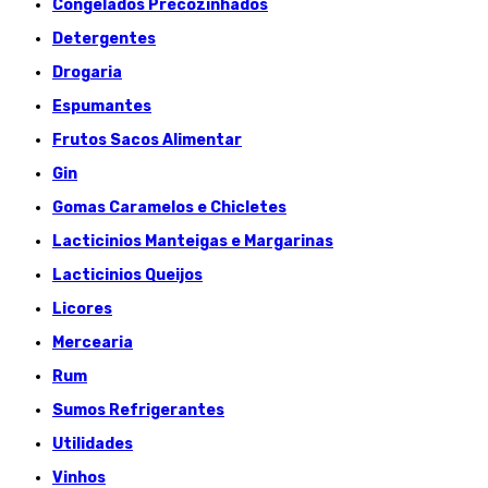
Congelados Précozinhados
Detergentes
Drogaria
Espumantes
Frutos Sacos Alimentar
Gin
Gomas Caramelos e Chicletes
Lacticinios Manteigas e Margarinas
Lacticinios Queijos
Licores
Mercearia
Rum
Sumos Refrigerantes
Utilidades
Vinhos