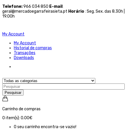
Telefone
:
966 034 850
E-mail
:
geral@mercadoegarrafeirasieta.pt
Horário
: Seg. Sex. das 8.30h |
19.00h
My Account
My Account
Historial de compras
Transações
Downloads
Pesquisar
Carrinho de compras
0
item(s):
0.00€
O seu carrinho encontra-se vazio!