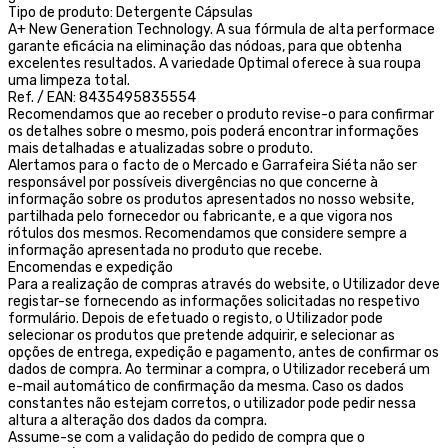
Tipo de produto: Detergente Cápsulas
A+ New Generation Technology. A sua fórmula de alta performace
garante eficácia na eliminação das nódoas, para que obtenha
excelentes resultados. A variedade Optimal oferece à sua roupa
uma limpeza total.
Ref. / EAN: 8435495835554
Recomendamos que ao receber o produto revise-o para confirmar
os detalhes sobre o mesmo, pois poderá encontrar informações
mais detalhadas e atualizadas sobre o produto.
Alertamos para o facto de o Mercado e Garrafeira Siéta não ser
responsável por possíveis divergências no que concerne à
informação sobre os produtos apresentados no nosso website,
partilhada pelo fornecedor ou fabricante, e a que vigora nos
rótulos dos mesmos. Recomendamos que considere sempre a
informação apresentada no produto que recebe.
Encomendas e expedição
Para a realização de compras através do website, o Utilizador deve
registar-se fornecendo as informações solicitadas no respetivo
formulário. Depois de efetuado o registo, o Utilizador pode
selecionar os produtos que pretende adquirir, e selecionar as
opções de entrega, expedição e pagamento, antes de confirmar os
dados de compra. Ao terminar a compra, o Utilizador receberá um
e-mail automático de confirmação da mesma. Caso os dados
constantes não estejam corretos, o utilizador pode pedir nessa
altura a alteração dos dados da compra.
Assume-se com a validação do pedido de compra que o