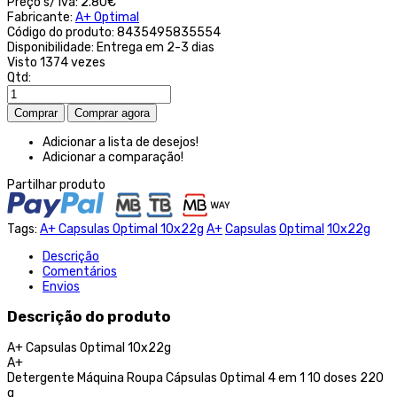
Preço s/ iva:
2.80€
Fabricante:
A+ Optimal
Código do produto:
8435495835554
Disponibilidade:
Entrega em 2-3 dias
Visto
1374 vezes
Qtd:
Adicionar a lista de desejos!
Adicionar a comparação!
Partilhar produto
Tags:
A+ Capsulas Optimal 10x22g
A+
Capsulas
Optimal
10x22g
Descrição
Comentários
Envios
Descrição do produto
A+ Capsulas Optimal 10x22g
A+
Detergente Máquina Roupa Cápsulas Optimal 4 em 1 10 doses 220
g