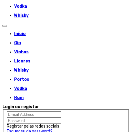
Vodka
Whisky
Início
Gin
Vinhos
Licores
Whisky
Portos
Vodka
Rum
Login ou registar
Registar pelas redes sociais
Esqueceu da password?