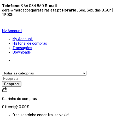
Telefone
:
966 034 850
E-mail
:
geral@mercadoegarrafeirasieta.pt
Horário
: Seg. Sex. das 8.30h |
19.00h
My Account
My Account
Historial de compras
Transações
Downloads
Pesquisar
Carrinho de compras
0
item(s):
0.00€
O seu carrinho encontra-se vazio!