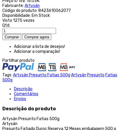
Preço s/ iva:
15.03€
Fabricante:
Artysán
Código do produto:
8423610062077
Disponibilidade:
Em Stock
Visto
1275 vezes
Qtd:
Adicionar a lista de desejos!
Adicionar a comparação!
Partilhar produto
Tags:
Artysán Presunto Fatias 500g
Artysán
Presunto
Fatias
500g
Descrição
Comentários
Envios
Descrição do produto
Artysán Presunto Fatias 500g
Artysán
Presunto Fatiado Duroc Reserva 12 Meses embalagem 500 g