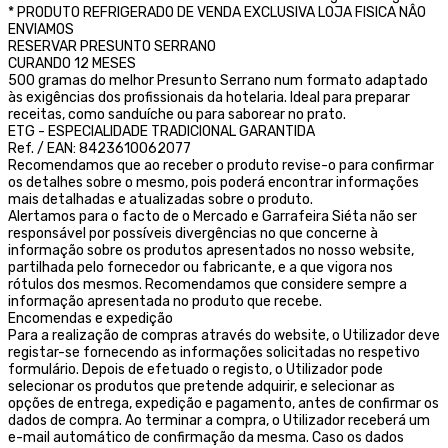
* PRODUTO REFRIGERADO DE VENDA EXCLUSIVA LOJA FISICA NÂO
ENVIAMOS
RESERVAR PRESUNTO SERRANO
CURANDO 12 MESES
500 gramas do melhor Presunto Serrano num formato adaptado
às exigências dos profissionais da hotelaria. Ideal para preparar
receitas, como sanduíche ou para saborear no prato.
ETG - ESPECIALIDADE TRADICIONAL GARANTIDA
Ref. / EAN: 8423610062077
Recomendamos que ao receber o produto revise-o para confirmar
os detalhes sobre o mesmo, pois poderá encontrar informações
mais detalhadas e atualizadas sobre o produto.
Alertamos para o facto de o Mercado e Garrafeira Siéta não ser
responsável por possíveis divergências no que concerne à
informação sobre os produtos apresentados no nosso website,
partilhada pelo fornecedor ou fabricante, e a que vigora nos
rótulos dos mesmos. Recomendamos que considere sempre a
informação apresentada no produto que recebe.
Encomendas e expedição
Para a realização de compras através do website, o Utilizador deve
registar-se fornecendo as informações solicitadas no respetivo
formulário. Depois de efetuado o registo, o Utilizador pode
selecionar os produtos que pretende adquirir, e selecionar as
opções de entrega, expedição e pagamento, antes de confirmar os
dados de compra. Ao terminar a compra, o Utilizador receberá um
e-mail automático de confirmação da mesma. Caso os dados