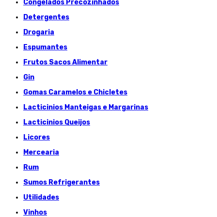
Congelados Précozinhados
Detergentes
Drogaria
Espumantes
Frutos Sacos Alimentar
Gin
Gomas Caramelos e Chicletes
Lacticinios Manteigas e Margarinas
Lacticinios Queijos
Licores
Mercearia
Rum
Sumos Refrigerantes
Utilidades
Vinhos