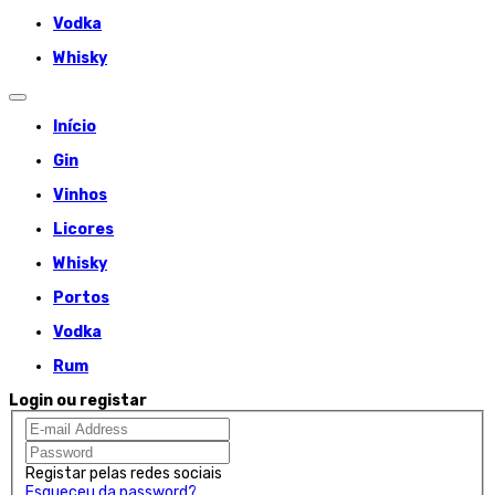
Vodka
Whisky
Início
Gin
Vinhos
Licores
Whisky
Portos
Vodka
Rum
Login ou registar
Registar pelas redes sociais
Esqueceu da password?