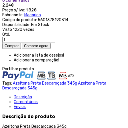
0 comentários
2.24€
Preço s/ iva:
1.82€
Fabricante:
Macarico
Código do produto:
5601378190314
Disponibilidade:
Em Stock
Visto
1220 vezes
Qtd:
Adicionar a lista de desejos!
Adicionar a comparação!
Partilhar produto
Tags:
Azeitona Preta Descaroçada 345g
Azeitona
Preta
Descaroçada
345g
Descrição
Comentários
Envios
Descrição do produto
Azeitona Preta Descaroçada 345g