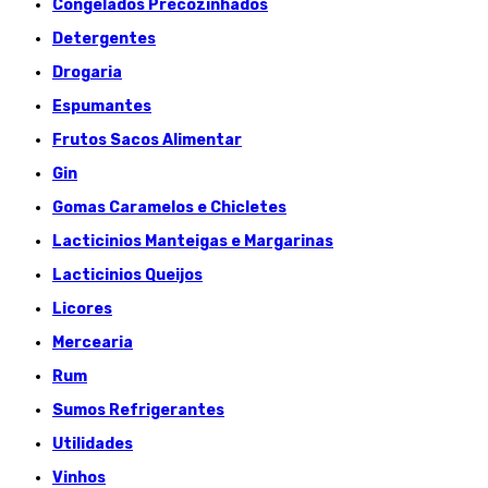
Congelados Précozinhados
Detergentes
Drogaria
Espumantes
Frutos Sacos Alimentar
Gin
Gomas Caramelos e Chicletes
Lacticinios Manteigas e Margarinas
Lacticinios Queijos
Licores
Mercearia
Rum
Sumos Refrigerantes
Utilidades
Vinhos