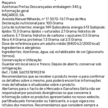
Maçarico
Azeitonas Pretas Descaroçadas embalagem 345 g
Informação geral
MAÇARICO, SA.
Avenida Manuel Milheirão, nº 17 3070-767 Praia de Mira
Declaração nutricional para: 100 Grama
Lista de nutrientes: energia 149 Quilocaloria; energia 613 Quilojoule;
lípidos 13.3 Grama; lípidos > saturados 2.1 Grama; hidratos de
carbono 3.7 Grama; hidratos de carbono > açúcares 0.5 Grama;
fibra 4.4 Grama; proteínas 1.3 Grama; sal 2.5 Grama;
Dose de referência para um adulto médio (8400 kJ/2000 kcal)
Ingredientes e alergénios
Ingredientes: Azeitonas, água, sal, estabilizador de cor (gluconato
ferroso).
Conservação e Utilização:
Guardar em local seco e fresco. Depois de aberto, conservar sob
refrigeração.
Ref. / EAN: 5601378190314
Recomendamos que ao receber o produto revise-o para confirmar
os detalhes sobre o mesmo, pois poderá encontrar informações
mais detalhadas e atualizadas sobre o produto.
Alertamos para o facto de o Mercado e Garrafeira Siéta não ser
responsável por possíveis divergências no que concerne à
informação sobre os produtos apresentados no nosso website,
partilhada pelo fornecedor ou fabricante, e a que vigora nos
rótulos dos mesmos. Recomendamos que considere sempre a