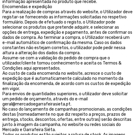
informação apresentada no produto que recebe.
Encomendas e expedição
Para a realização de compras através do website, o Utilizador deve
registar-se fornecendo as informações solicitadas no respetivo
formulário. Depois de efetuado o registo, o Utilizador pode
selecionar os produtos que pretende adquirir, e selecionar as
opções de entrega, expedição e pagamento, antes de confirmar os
dados de compra. Ao terminar a compra, o Utilizador receberá um
e-mail automático de confirmação da mesma. Caso os dados
constantes não estejam corretos, o utilizador pode pedir nessa
altura a alteração dos dados da compra.
Assume-se com a validação do pedido de compra que o
utilizador/cliente tomou conhecimento e aceita os Termos &
Condições aqui apresentados.
Ao custo de cada encomenda no website, acresce o custo de
expedição que é automaticamente calculado no momento da
finalização da encomenda, de acordo com os custos de expedição
em vigor.
Para envios de quantidades superiores, o utilizador deve solicitar
um pedido de orçamento, através do e-mail
geral@mercadoegarrafeirasieta.pt.
No caso do lançamento de campanhas promocionais, as condições
destas (nomeadamente no que diz respeito a preços, prazos de
entrega, stocks, descontos, ofertas, entre outras) serão descritas
junto à imagem da campanha, no website ou redes sociais do
Mercado e Garrafeira Siéta.
Todos os produtos estão sujeitos a rotura de stock. As imagens