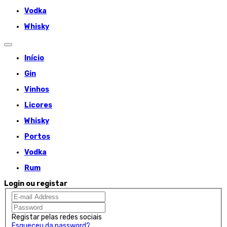
Vodka
Whisky
Início
Gin
Vinhos
Licores
Whisky
Portos
Vodka
Rum
Login ou registar
Registar pelas redes sociais
Esqueceu da password?