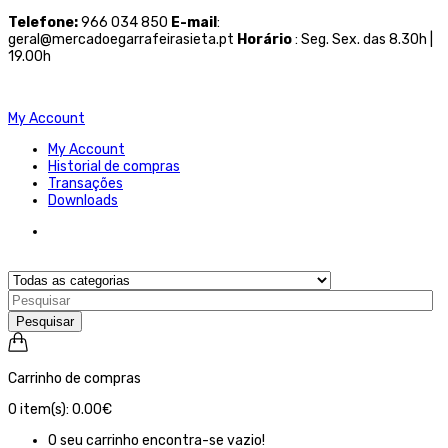
Telefone
:
966 034 850
E-mail
:
geral@mercadoegarrafeirasieta.pt
Horário
: Seg. Sex. das 8.30h |
19.00h
My Account
My Account
Historial de compras
Transações
Downloads
Pesquisar
Carrinho de compras
0
item(s):
0.00€
O seu carrinho encontra-se vazio!