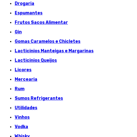
Drogaria
Espumantes
Frutos Sacos Alimentar
Gin
Gomas Caramelos e Chicletes
Lacticinios Manteigas e Margarinas
Lacticinios Queijos
Licores
Mercearia
Rum
Sumos Refrigerantes
Utilidades
Vinhos
Vodka
Whisky