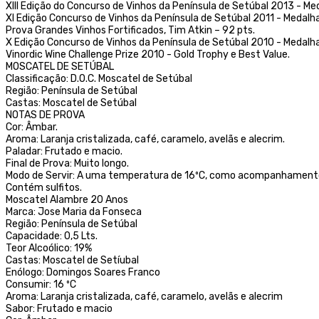
XIII Edição do Concurso de Vinhos da Península de Setúbal 2013 - Me
XI Edição Concurso de Vinhos da Península de Setúbal 2011 - Medalha
Prova Grandes Vinhos Fortificados, Tim Atkin – 92 pts.
X Edição Concurso de Vinhos da Península de Setúbal 2010 - Medalha
Vinordic Wine Challenge Prize 2010 - Gold Trophy e Best Value.
MOSCATEL DE SETÚBAL
Classificação: D.O.C. Moscatel de Setúbal
Região: Península de Setúbal
Castas: Moscatel de Setúbal
NOTAS DE PROVA
Cor: Âmbar.
Aroma: Laranja cristalizada, café, caramelo, avelãs e alecrim.
Paladar: Frutado e macio.
Final de Prova: Muito longo.
Modo de Servir: A uma temperatura de 16ºC, como acompanhament
Contém sulfitos.
Moscatel Alambre 20 Anos
Marca: Jose Maria da Fonseca
Região: Península de Setúbal
Capacidade: 0,5 Lts.
Teor Alcoólico: 19%
Castas: Moscatel de Setíubal
Enólogo: Domingos Soares Franco
Consumir: 16 ºC
Aroma: Laranja cristalizada, café, caramelo, avelãs e alecrim
Sabor: Frutado e macio