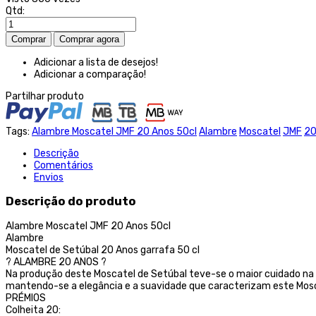
Qtd:
Adicionar a lista de desejos!
Adicionar a comparação!
Partilhar produto
Tags:
Alambre Moscatel JMF 20 Anos 50cl
Alambre
Moscatel
JMF
2
Descrição
Comentários
Envios
Descrição do produto
Alambre Moscatel JMF 20 Anos 50cl
Alambre
Moscatel de Setúbal 20 Anos garrafa 50 cl
? ALAMBRE 20 ANOS ?
Na produção deste Moscatel de Setúbal teve-se o maior cuidado na
mantendo-se a elegância e a suavidade que caracterizam este Mosc
PRÉMIOS
Colheita 20: