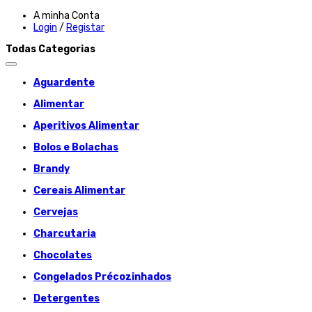
A minha Conta
Login
/
Registar
Todas Categorias
Aguardente
Alimentar
Aperitivos Alimentar
Bolos e Bolachas
Brandy
Cereais Alimentar
Cervejas
Charcutaria
Chocolates
Congelados Précozinhados
Detergentes