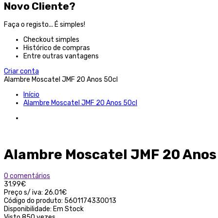
Novo Cliente?
Faça o registo... É simples!
Checkout simples
Histórico de compras
Entre outras vantagens
Criar conta
Alambre Moscatel JMF 20 Anos 50cl
Início
Alambre Moscatel JMF 20 Anos 50cl
Alambre Moscatel JMF 20 Anos
0 comentários
31.99€
Preço s/ iva:
26.01€
Código do produto:
5601174330013
Disponibilidade:
Em Stock
Visto
850 vezes