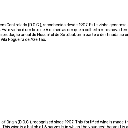
Controlada (D.O.C.), reconhecida desde 1907. Este vinho generoso é 
. Este vinho é um lote de 6 colheitas em que a colheita mais nova te
Da produção anual de Moscatel de Setúbal, uma parte é destinada ao
Vila Nogueira de Azeitão.
of Origin (D.O.C.), recognized since 1907. This fortified wine is made
 . This wine is a batch of 6 harvests in which the youngest harvest is a