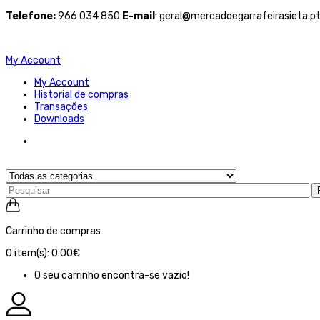
Telefone
:
966 034 850
E-mail
: geral@mercadoegarrafeirasieta.p
My Account
My Account
Historial de compras
Transações
Downloads
Carrinho de compras
0
item(s):
0.00€
O seu carrinho encontra-se vazio!