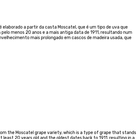
elaborado a partir da casta Moscatel, que é um tipo de uva que
m pelo menos 20 anos e a mais antiga data de 1911, resultando num
 envelhecimento mais prolongado em cascos de madeira usada, que
 from the Moscatel grape variety, which is a type of grape that stands
t least 20 years old and the oldest dates back to 1911, resulting in a