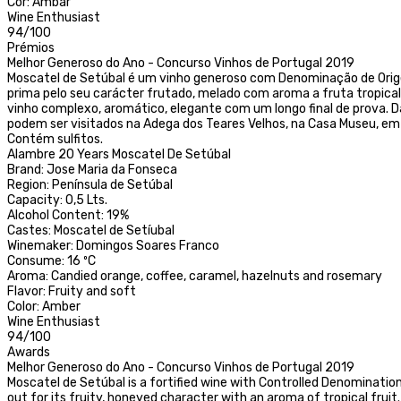
Cor: Âmbar
Wine Enthusiast
94/100
Prémios
Melhor Generoso do Ano - Concurso Vinhos de Portugal 2019
Moscatel de Setúbal é um vinho generoso com Denominação de Origem 
prima pelo seu carácter frutado, melado com aroma a fruta tropical
vinho complexo, aromático, elegante com um longo final de prova. 
podem ser visitados na Adega dos Teares Velhos, na Casa Museu, em 
Contém sulfitos.
Alambre 20 Years Moscatel De Setúbal
Brand: Jose Maria da Fonseca
Region: Península de Setúbal
Capacity: 0,5 Lts.
Alcohol Content: 19%
Castes: Moscatel de Setíubal
Winemaker: Domingos Soares Franco
Consume: 16 ºC
Aroma: Candied orange, coffee, caramel, hazelnuts and rosemary
Flavor: Fruity and soft
Color: Amber
Wine Enthusiast
94/100
Awards
Melhor Generoso do Ano - Concurso Vinhos de Portugal 2019
Moscatel de Setúbal is a fortified wine with Controlled Denomination 
out for its fruity, honeyed character with an aroma of tropical fruit.