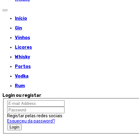
Início
Gin
Vinhos
Licores
Whisky
Portos
Vodka
Rum
Login ou registar
Registar pelas redes sociais
Esqueceu da password?
Login