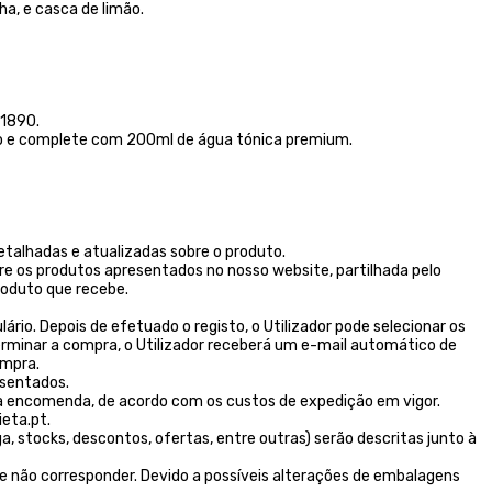
ha, e casca de limão.
 1890.
lo e complete com 200ml de água tónica premium.
talhadas e atualizadas sobre o produto.
re os produtos apresentados no nosso website, partilhada pelo
oduto que recebe.
rio. Depois de efetuado o registo, o Utilizador pode selecionar os
erminar a compra, o Utilizador receberá um e-mail automático de
ompra.
esentados.
 encomenda, de acordo com os custos de expedição em vigor.
eta.pt.
stocks, descontos, ofertas, entre outras) serão descritas junto à
e não corresponder. Devido a possíveis alterações de embalagens