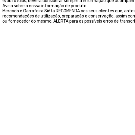
e/ou rótulos, deverá considerar sempre a informação que acompanh
Aviso sobre a nossa informação de produto
Mercado e Garrafeira Siéta RECOMENDA aos seus clientes que, ante
recomendações de utilização, preparação e conservação, assim como
ou fornecedor do mesmo. ALERTA para os possíveis erros de transcr