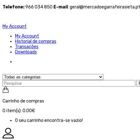
Telefone
:
966 034 850
E-mail
: geral@mercadoegarrafeirasieta.p
My Account
My Account
Historial de compras
Transações
Downloads
Carrinho de compras
0
item(s):
0.00€
O seu carrinho encontra-se vazio!