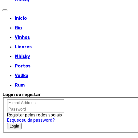
Início
Gin
Vinhos
Licores
Whisky
Portos
Vodka
Rum
Login ou registar
Registar pelas redes sociais
Esqueceu da password?
Login