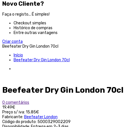
Novo Cliente?
Faça o registo... É simples!
Checkout simples
Histórico de compras
Entre outras vantagens
Criar conta
Beefeater Dry Gin London 70cl
Início
Beefeater Dry Gin London 70cl
Beefeater Dry Gin London 70cl
0 comentários
19.49€
Preço s/ iva:
15.85€
Fabricante:
Beefeater London
Código do produto:
5000329002209
Disponibilidade:
Entrega em 2-3 dias