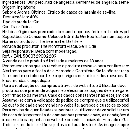
Ingredientes: Junípero, raiz de angélica, sementes de angélica, seme
Origem: Inglaterra
Sabor e Aroma: Citrinos. Cítrico de casca de laranja de sevilha.
Teor alcoólico: 40%
Tipo de produto: Gin
Cor: Translúcida
História: O gin mais premiado do mundo, apenas feito em Londres pel
Sugestões de Consumo: Coloque 50ml de Gin Beefeater num copo ba
Nome do produtor: The Beefeater Distillery
Morada do produtor: The Montford Place, Se11, 5de
Seja responsável. Beba com moderação.
Ref. / EAN: 5000329002209
A venda deste produto é limitada a maiores de 18 anos.
Recomendamos que ao receber o produto revise-o para confirmar os
Alertamos para o facto de o Mercado e Garrafeira Siéta não ser res
fornecedor ou fabricante, e a que vigora nos rótulos dos mesmos
Encomendas e expedição
Para a realização de compras através do website, o Utilizador deve r
produtos que pretende adquirir, e selecionar as opções de entrega,
confirmação da mesma. Caso os dados constantes não estejam corret
Assume-se com a validação do pedido de compra que o utilizador/c
Ao custo de cada encomenda no website, acresce o custo de exped
Para envios de quantidades superiores, o utilizador deve solicitar
No caso do lançamento de campanhas promocionais, as condições des
imagem da campanha, no website ou redes sociais do Mercado e Garr
Todos os produtos estão sujeitos a rotura de stock. As imagens ap