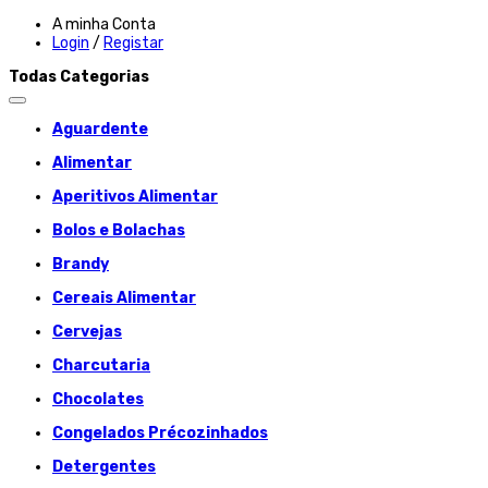
A minha Conta
Login
/
Registar
Todas Categorias
Aguardente
Alimentar
Aperitivos Alimentar
Bolos e Bolachas
Brandy
Cereais Alimentar
Cervejas
Charcutaria
Chocolates
Congelados Précozinhados
Detergentes