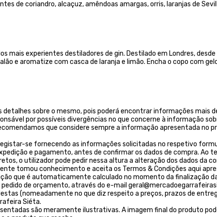
ntes de coriandro, alcaçuz, amêndoas amargas, orris, laranjas de Sevil
os mais experientes destiladores de gin. Destilado em Londres, desde
lão e aromatize com casca de laranja e limão. Encha o copo com ge
 detalhes sobre o mesmo, pois poderá encontrar informações mais de
ponsável por possíveis divergências no que concerne à informação sob
. Recomendamos que considere sempre a informação apresentada no pr
egistar-se fornecendo as informações solicitadas no respetivo formulá
 expedição e pagamento, antes de confirmar os dados de compra. Ao t
os, o utilizador pode pedir nessa altura a alteração dos dados da c
liente tomou conhecimento e aceita os Termos & Condições aqui apr
ição que é automaticamente calculado no momento da finalização da
 um pedido de orçamento, através do e-mail geral@mercadoegarrafeirasi
tas (nomeadamente no que diz respeito a preços, prazos de entrega, 
afeira Siéta.
resentadas são meramente ilustrativas. A imagem final do produto pod