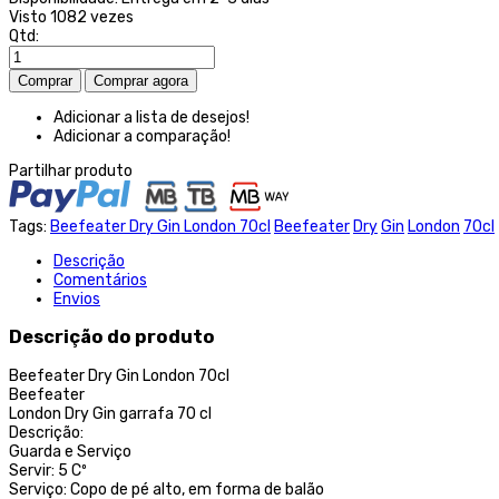
Visto
1082 vezes
Qtd:
Adicionar a lista de desejos!
Adicionar a comparação!
Partilhar produto
Tags:
Beefeater Dry Gin London 70cl
Beefeater
Dry
Gin
London
70cl
Descrição
Comentários
Envios
Descrição do produto
Beefeater Dry Gin London 70cl
Beefeater
London Dry Gin garrafa 70 cl
Descrição:
Guarda e Serviço
Servir: 5 Cº
Serviço: Copo de pé alto, em forma de balão