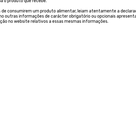
a o produto que recebe.
s de consumirem um produto alimentar, leiam atentamente a declaraç
 outras informações de carácter obrigatório ou opcionais apresenta
ição no website relativos a essas mesmas informações.