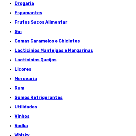
Drogaria
Espumantes
Frutos Sacos Alimentar
Gin
Gomas Caramelos e Chicletes
Lacticinios Manteigas e Margarinas
Lacticinios Queijos
Licores
Mercearia
Rum
Sumos Refrigerantes
Utilidades
Vinhos
Vodka
Whisky