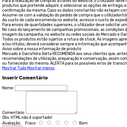
Para a realização de compras através do website, o Utilizador deve r
produtos que pretende adquirir, e selecionar as opções de entrega,
confirmação da mesma. Caso os dados constantes não estejam corret
Assume-se com a validação do pedido de compra que o utilizador/c
Ao custo de cada encomenda no website, acresce o custo de exped
Para envios de quantidades superiores, o utilizador deve solicitar
No caso do lançamento de campanhas promocionais, as condições des
imagem da campanha, no website ou redes sociais do Mercado e Garr
Todos os produtos estão sujeitos a rotura de stock. As imagens ap
e/ou rótulos, deverá considerar sempre a informação que acompanh
Aviso sobre a nossa informação de produto
Mercado e Garrafeira Siéta RECOMENDA aos seus clientes que, ante
recomendações de utilização, preparação e conservação, assim como
ou fornecedor do mesmo. ALERTA para os possíveis erros de transcr
Mostrar Tudo
Mostrar menos
Inserir Comentário
Nome:
Comentário:
Obs:
HTML não é suportado!
Avaliação:
Fraco
Bom