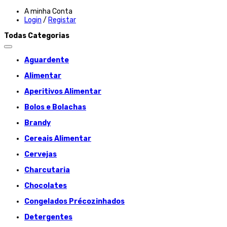
A minha Conta
Login
/
Registar
Todas Categorias
Aguardente
Alimentar
Aperitivos Alimentar
Bolos e Bolachas
Brandy
Cereais Alimentar
Cervejas
Charcutaria
Chocolates
Congelados Précozinhados
Detergentes