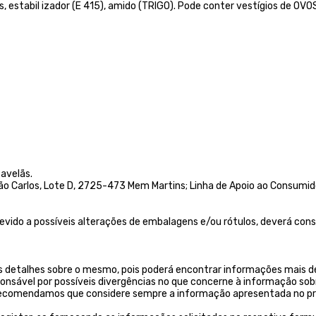
mas, estabil izador (E 415), amido (TRIGO). Pode conter vestígios de 
avelãs.
Carlos, Lote D, 2725-473 Mem Martins; Linha de Apoio ao Consumidor:
 Devido a possíveis alterações de embalagens e/ou rótulos, deverá c
 detalhes sobre o mesmo, pois poderá encontrar informações mais de
ponsável por possíveis divergências no que concerne à informação sob
. Recomendamos que considere sempre a informação apresentada no pr