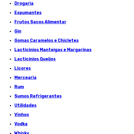
Drogaria
Espumantes
Frutos Sacos Alimentar
Gin
Gomas Caramelos e Chicletes
Lacticinios Manteigas e Margarinas
Lacticinios Queijos
Licores
Mercearia
Rum
Sumos Refrigerantes
Utilidades
Vinhos
Vodka
Whisky