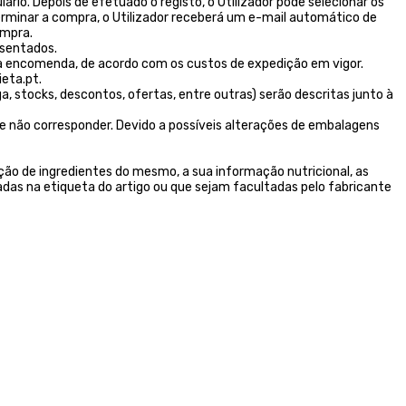
rio. Depois de efetuado o registo, o Utilizador pode selecionar os
erminar a compra, o Utilizador receberá um e-mail automático de
ompra.
esentados.
 encomenda, de acordo com os custos de expedição em vigor.
eta.pt.
stocks, descontos, ofertas, entre outras) serão descritas junto à
e não corresponder. Devido a possíveis alterações de embalagens
ão de ingredientes do mesmo, a sua informação nutricional, as
das na etiqueta do artigo ou que sejam facultadas pelo fabricante