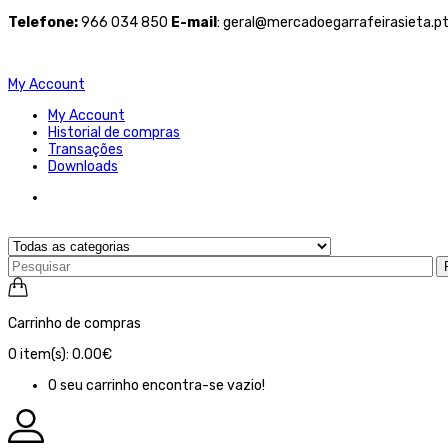
Telefone
:
966 034 850
E-mail
: geral@mercadoegarrafeirasieta.p
My Account
My Account
Historial de compras
Transações
Downloads
Carrinho de compras
0
item(s):
0.00€
O seu carrinho encontra-se vazio!