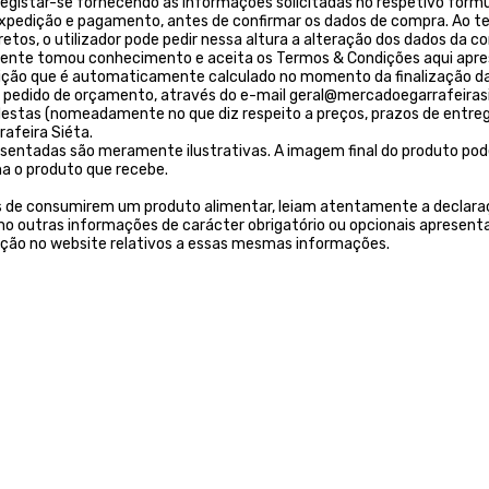
egistar-se fornecendo as informações solicitadas no respetivo formulá
 expedição e pagamento, antes de confirmar os dados de compra. Ao t
os, o utilizador pode pedir nessa altura a alteração dos dados da c
liente tomou conhecimento e aceita os Termos & Condições aqui apr
ição que é automaticamente calculado no momento da finalização da
 um pedido de orçamento, através do e-mail geral@mercadoegarrafeirasi
tas (nomeadamente no que diz respeito a preços, prazos de entrega, 
afeira Siéta.
resentadas são meramente ilustrativas. A imagem final do produto pod
a o produto que recebe.
s de consumirem um produto alimentar, leiam atentamente a declaraç
 outras informações de carácter obrigatório ou opcionais apresenta
ição no website relativos a essas mesmas informações.