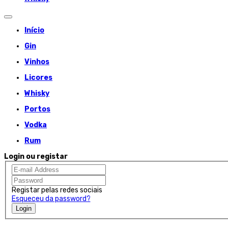
Início
Gin
Vinhos
Licores
Whisky
Portos
Vodka
Rum
Login ou registar
Registar pelas redes sociais
Esqueceu da password?
Login