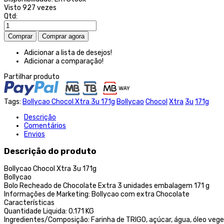
Visto
927 vezes
Qtd:
Adicionar a lista de desejos!
Adicionar a comparação!
Partilhar produto
Tags:
Bollycao Chocol Xtra 3u 171g
Bollycao
Chocol
Xtra
3u
171g
Descrição
Comentários
Envios
Descrição do produto
Bollycao Chocol Xtra 3u 171g
Bollycao
Bolo Recheado de Chocolate Extra 3 unidades embalagem 171 g
Informações de Marketing: Bollycao com extra Chocolate
Características
Quantidade Liquida: 0.171 KG
Ingredientes/Composição: Farinha de TRIGO, açúcar, água, óleo veget