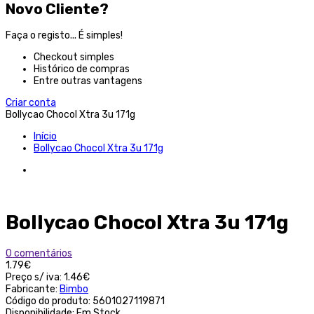
Novo Cliente?
Faça o registo... É simples!
Checkout simples
Histórico de compras
Entre outras vantagens
Criar conta
Bollycao Chocol Xtra 3u 171g
Início
Bollycao Chocol Xtra 3u 171g
Bollycao Chocol Xtra 3u 171g
0 comentários
1.79€
Preço s/ iva:
1.46€
Fabricante:
Bimbo
Código do produto:
5601027119871
Disponibilidade:
Em Stock