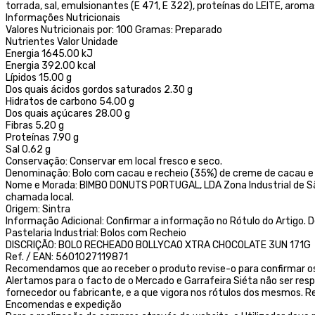
torrada, sal, emulsionantes (E 471, E 322), proteínas do LEITE, aro
Informações Nutricionais
Valores Nutricionais por: 100 Gramas: Preparado
Nutrientes Valor Unidade
Energia 1645.00 kJ
Energia 392.00 kcal
Lípidos 15.00 g
Dos quais ácidos gordos saturados 2.30 g
Hidratos de carbono 54.00 g
Dos quais açúcares 28.00 g
Fibras 5.20 g
Proteínas 7.90 g
Sal 0.62 g
Conservação: Conservar em local fresco e seco.
Denominação: Bolo com cacau e recheio (35%) de creme de cacau e 
Nome e Morada: BIMBO DONUTS PORTUGAL, LDA Zona Industrial de São 
chamada local.
Origem: Sintra
Informação Adicional: Confirmar a informação no Rótulo do Artigo.
Pastelaria Industrial: Bolos com Recheio
DISCRIÇÃO: BOLO RECHEADO BOLLYCAO XTRA CHOCOLATE 3UN 171G
Ref. / EAN: 5601027119871
Recomendamos que ao receber o produto revise-o para confirmar os
Alertamos para o facto de o Mercado e Garrafeira Siéta não ser res
fornecedor ou fabricante, e a que vigora nos rótulos dos mesmos
Encomendas e expedição