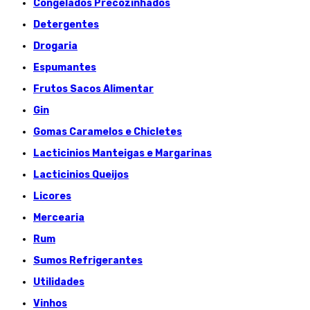
Congelados Précozinhados
Detergentes
Drogaria
Espumantes
Frutos Sacos Alimentar
Gin
Gomas Caramelos e Chicletes
Lacticinios Manteigas e Margarinas
Lacticinios Queijos
Licores
Mercearia
Rum
Sumos Refrigerantes
Utilidades
Vinhos