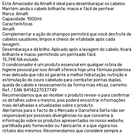
Este Amaciador da Amalfi é ideal para desembaraçar os cabelos.
Mantém ainda o cabelo brilhante, macio e fácil de pentear.
Marca: Amalfi
Capacidade: 1000ml
Características
Amalfi
Complementar a ação do shampoo permitirá que você desfrute de
cabelos saudáveis, limpos e cheios de vitalidade após cada
lavagem.
Desembaraça e dá brilho. Aplicado após a lavagem do cabelo, ficará
brilhante e macio, permitindo um penteado fácil.
15,79€ IVA incluído
O condicionador é um produto essencial em qualquer rotina de
higiene pessoal por isso Amalfi oferece hoje uma fórmula poderosa
mas delicada que não só garante a melhor hidratação, nutrição e
estimulação do couro cabeludo para combater pontas duplas,
queda de cabelo e ressecamento da forma mais eficaz. caminho.
Ref. / EAN: 8414227037749
Recomendamos que ao receber o produto revise-o para confirmar
os detalhes sobre o mesmo, pois poderá encontrar informações
mais detalhadas e atualizadas sobre o produto.
Alertamos para o facto de o Mercado e Garrafeira Siéta não ser
responsável por possíveis divergências no que concerne à
informação sobre os produtos apresentados no nosso website,
partilhada pelo fornecedor ou fabricante, e a que vigora nos
rótulos dos mesmos. Recomendamos que considere sempre a