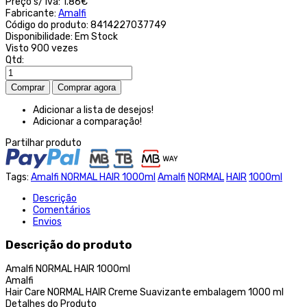
Preço s/ iva:
1.86€
Fabricante:
Amalfi
Código do produto:
8414227037749
Disponibilidade:
Em Stock
Visto
900 vezes
Qtd:
Adicionar a lista de desejos!
Adicionar a comparação!
Partilhar produto
Tags:
Amalfi NORMAL HAIR 1000ml
Amalfi
NORMAL
HAIR
1000ml
Descrição
Comentários
Envios
Descrição do produto
Amalfi NORMAL HAIR 1000ml
Amalfi
Hair Care NORMAL HAIR Creme Suavizante embalagem 1000 ml
Detalhes do Produto