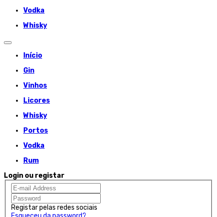
Vodka
Whisky
Início
Gin
Vinhos
Licores
Whisky
Portos
Vodka
Rum
Login ou registar
Registar pelas redes sociais
Esqueceu da password?