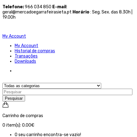
Telefone
:
966 034 850
E-mail
:
geral@mercadoegarrafeirasieta.pt
Horário
: Seg. Sex. das 8.30h |
19.00h
My Account
My Account
Historial de compras
Transações
Downloads
Pesquisar
Carrinho de compras
0
item(s):
0.00€
O seu carrinho encontra-se vazio!