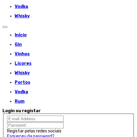
Vodka
Whisky
Início
Gin
Vinhos
Licores
Whisky
Portos
Vodka
Rum
Login ou registar
Registar pelas redes sociais
Esqueceu da password?