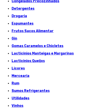
Congelados Précozinhados
Detergentes
Drogaria
Espumantes
Frutos Sacos Alimentar
Gin
Gomas Caramelos e Chicletes
Lacticinios Manteigas e Margarinas
Lacticinios Queijos
Licores
Mercearia
Rum
Sumos Refrigerantes
Utilidades
Vinhos