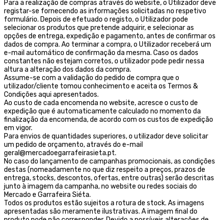
Para a realização de compras através do website, o Utilizador deve
registar-se fornecendo as informações solicitadas no respetivo
formulário. Depois de efetuado o registo, o Utilizador pode
selecionar os produtos que pretende adquirir, e selecionar as
opções de entrega, expedição e pagamento, antes de confirmar os
dados de compra. Ao terminar a compra, o Utilizador receberá um
e-mail automático de confirmação da mesma. Caso os dados
constantes não estejam corretos, o utilizador pode pedir nessa
altura a alteração dos dados da compra.
Assume-se com a validação do pedido de compra que o
utilizador/cliente tomou conhecimento e aceita os Termos &
Condições aqui apresentados.
Ao custo de cada encomenda no website, acresce o custo de
expedição que é automaticamente calculado no momento da
finalização da encomenda, de acordo com os custos de expedição
em vigor.
Para envios de quantidades superiores, o utilizador deve solicitar
um pedido de orçamento, através do e-mail
geral@mercadoegarrafeirasieta.pt.
No caso do lançamento de campanhas promocionais, as condições
destas (nomeadamente no que diz respeito a preços, prazos de
entrega, stocks, descontos, ofertas, entre outras) serão descritas
junto à imagem da campanha, no website ou redes sociais do
Mercado e Garrafeira Siéta.
Todos os produtos estão sujeitos a rotura de stock. As imagens
apresentadas são meramente ilustrativas. A imagem final do
produto pode não corresponder. Devido a possíveis alterações de