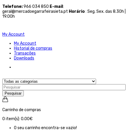
Telefone
:
966 034 850
E-mail
:
geral@mercadoegarrafeirasieta.pt
Horário
: Seg. Sex. das 8.30h |
19.00h
My Account
My Account
Historial de compras
Transações
Downloads
Pesquisar
Carrinho de compras
0
item(s):
0.00€
O seu carrinho encontra-se vazio!