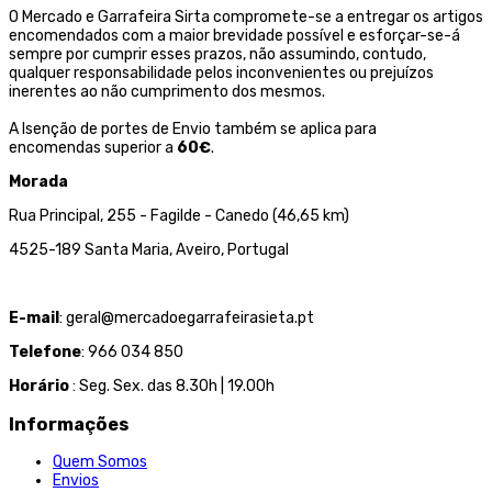
O Mercado e Garrafeira Sirta compromete-se a entregar os artigos
encomendados com a maior brevidade possível e esforçar-se-á
sempre por cumprir esses prazos, não assumindo, contudo,
qualquer responsabilidade pelos inconvenientes ou prejuízos
inerentes ao não cumprimento dos mesmos.
A Isenção de portes de Envio também se aplica para
encomendas superior a
60€
.
Morada
Rua Principal, 255 - Fagilde - Canedo (46,65 km)
4525-189 Santa Maria, Aveiro, Portugal
E-mail
: geral@mercadoegarrafeirasieta.pt
Telefone
: 966 034 850
Horário
: Seg. Sex. das 8.30h | 19.00h
Informações
Quem Somos
Envios