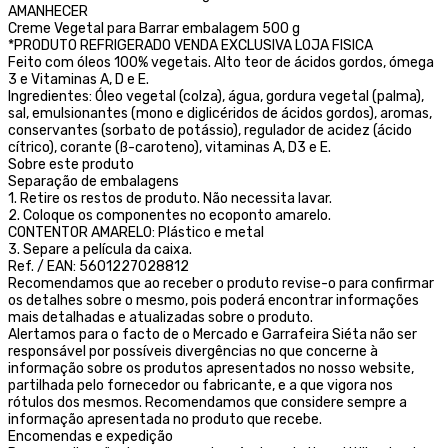
AMANHECER
Creme Vegetal para Barrar embalagem 500 g
*PRODUTO REFRIGERADO VENDA EXCLUSIVA LOJA FISICA
Feito com óleos 100% vegetais. Alto teor de ácidos gordos, ómega
3 e Vitaminas A, D e E.
Ingredientes: Óleo vegetal (colza), água, gordura vegetal (palma),
sal, emulsionantes (mono e diglicéridos de ácidos gordos), aromas,
conservantes (sorbato de potássio), regulador de acidez (ácido
cítrico), corante (ß-caroteno), vitaminas A, D3 e E.
Sobre este produto
Separação de embalagens
1. Retire os restos de produto. Não necessita lavar.
2. Coloque os componentes no ecoponto amarelo.
CONTENTOR AMARELO: Plástico e metal
3. Separe a película da caixa.
Ref. / EAN: 5601227028812
Recomendamos que ao receber o produto revise-o para confirmar
os detalhes sobre o mesmo, pois poderá encontrar informações
mais detalhadas e atualizadas sobre o produto.
Alertamos para o facto de o Mercado e Garrafeira Siéta não ser
responsável por possíveis divergências no que concerne à
informação sobre os produtos apresentados no nosso website,
partilhada pelo fornecedor ou fabricante, e a que vigora nos
rótulos dos mesmos. Recomendamos que considere sempre a
informação apresentada no produto que recebe.
Encomendas e expedição