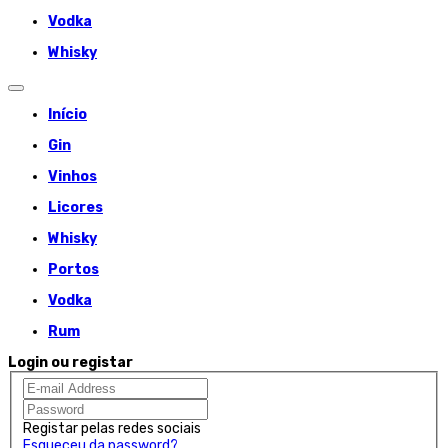
Vodka
Whisky
Início
Gin
Vinhos
Licores
Whisky
Portos
Vodka
Rum
Login ou registar
Registar pelas redes sociais
Esqueceu da password?