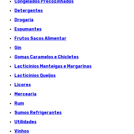
Congelados Précozinhados
Detergentes
Drogaria
Espumantes
Frutos Sacos Alimentar
Gin
Gomas Caramelos e Chicletes
Lacticinios Manteigas e Margarinas
Lacticinios Queijos
Licores
Mercearia
Rum
Sumos Refrigerantes
Utilidades
Vinhos