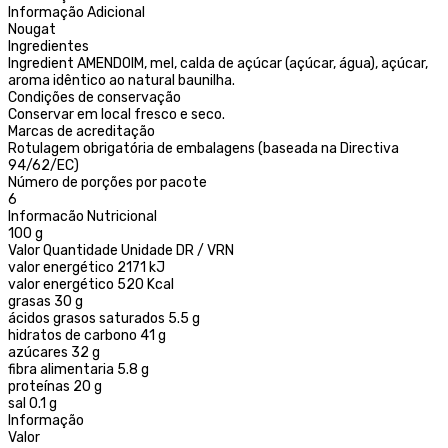
Informação Adicional
Nougat
Ingredientes
Ingredient AMENDOIM, mel, calda de açúcar (açúcar, água), açúcar,
aroma idêntico ao natural baunilha.
Condições de conservação
Conservar em local fresco e seco.
Marcas de acreditação
Rotulagem obrigatória de embalagens (baseada na Directiva
94/62/EC)
Número de porções por pacote
6
Informacão Nutricional
100 g
Valor Quantidade Unidade DR / VRN
valor energético 2171 kJ
valor energético 520 Kcal
grasas 30 g
ácidos grasos saturados 5.5 g
hidratos de carbono 41 g
azúcares 32 g
fibra alimentaria 5.8 g
proteínas 20 g
sal 0.1 g
Informação
Valor