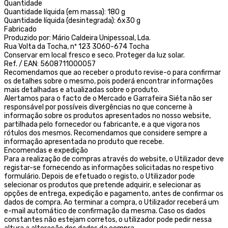
Quantidade
Quantidade líquida (em massa): 180 g
Quantidade líquida (desintegrada): 6x30 g
Fabricado
Produzido por: Mário Caldeira Unipessoal, Lda.
Rua Volta da Tocha, nº 123 3060-674 Tocha
Conservar em local fresco e seco. Proteger da luz solar.
Ref. / EAN: 5608711000057
Recomendamos que ao receber o produto revise-o para confirmar
os detalhes sobre o mesmo, pois poderá encontrar informações
mais detalhadas e atualizadas sobre o produto.
Alertamos para o facto de o Mercado e Garrafeira Siéta não ser
responsável por possíveis divergências no que concerne à
informação sobre os produtos apresentados no nosso website,
partilhada pelo fornecedor ou fabricante, e a que vigora nos
rótulos dos mesmos. Recomendamos que considere sempre a
informação apresentada no produto que recebe.
Encomendas e expedição
Para a realização de compras através do website, o Utilizador deve
registar-se fornecendo as informações solicitadas no respetivo
formulário. Depois de efetuado o registo, o Utilizador pode
selecionar os produtos que pretende adquirir, e selecionar as
opções de entrega, expedição e pagamento, antes de confirmar os
dados de compra. Ao terminar a compra, o Utilizador receberá um
e-mail automático de confirmação da mesma. Caso os dados
constantes não estejam corretos, o utilizador pode pedir nessa