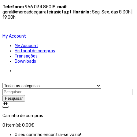
Telefone
:
966 034 850
E-mail
:
geral@mercadoegarrafeirasieta.pt
Horário
: Seg. Sex. das 8.30h |
19.00h
My Account
My Account
Historial de compras
Transações
Downloads
Pesquisar
Carrinho de compras
0
item(s):
0.00€
O seu carrinho encontra-se vazio!