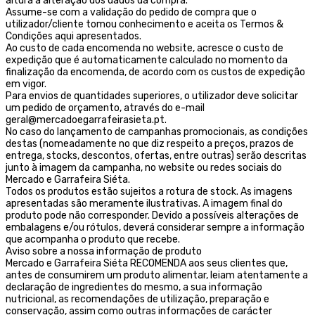
altura a alteração dos dados da compra.
Assume-se com a validação do pedido de compra que o
utilizador/cliente tomou conhecimento e aceita os Termos &
Condições aqui apresentados.
Ao custo de cada encomenda no website, acresce o custo de
expedição que é automaticamente calculado no momento da
finalização da encomenda, de acordo com os custos de expedição
em vigor.
Para envios de quantidades superiores, o utilizador deve solicitar
um pedido de orçamento, através do e-mail
geral@mercadoegarrafeirasieta.pt.
No caso do lançamento de campanhas promocionais, as condições
destas (nomeadamente no que diz respeito a preços, prazos de
entrega, stocks, descontos, ofertas, entre outras) serão descritas
junto à imagem da campanha, no website ou redes sociais do
Mercado e Garrafeira Siéta.
Todos os produtos estão sujeitos a rotura de stock. As imagens
apresentadas são meramente ilustrativas. A imagem final do
produto pode não corresponder. Devido a possíveis alterações de
embalagens e/ou rótulos, deverá considerar sempre a informação
que acompanha o produto que recebe.
Aviso sobre a nossa informação de produto
Mercado e Garrafeira Siéta RECOMENDA aos seus clientes que,
antes de consumirem um produto alimentar, leiam atentamente a
declaração de ingredientes do mesmo, a sua informação
nutricional, as recomendações de utilização, preparação e
conservação, assim como outras informações de carácter