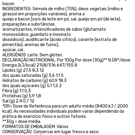
bacon
INGREDIENTES: Sémola de milho (70%), óleos vegetais (milho e
girassol em proporções variáveis), aroma a
queijo e bacon [soro de leite em pó, sal, queijo em pó (de leite),
preparações e substâncias
aromatizantes, intensificadores de sabor (glutamato
monossódico, guanilato e inosinato
dissódicos), acidificante (ácido cítrico), corante (extrato de
pimentão), aromas de fumo],
açúcar, sal..
ALERGÉNOS: Leite. Sem glúten.
DECLARAÇÃO NUTRICIONAL: Por 100g Por dose (30g)** % DR*/dose
Energia (kJ/kcal) 2158/516 647/155 8
Lípidos (g) 27,5 8,3 12
dos quais saturadas (g) 3,6 1,1 5
Hidratos de carbono (g) 60,9 18,3
dos quais açúcares (g) 5,1 1,5 2
Fibra (g) 1,1 0,3
Proteínas (g) 5,9 1,8
Sal (g) 2,4 0,7 12
*DR= Dose de Referência para um adulto médio (8400 kJ / 2000
kcal). As necessidades individuais podem variar dependendo da
prática de exercício físico e outros fatores.
**30g = dose média
FORMATOS DE EMBALAGEM: Vários
CONSERVAÇÃO: Conservar em lugar fresco e seco.