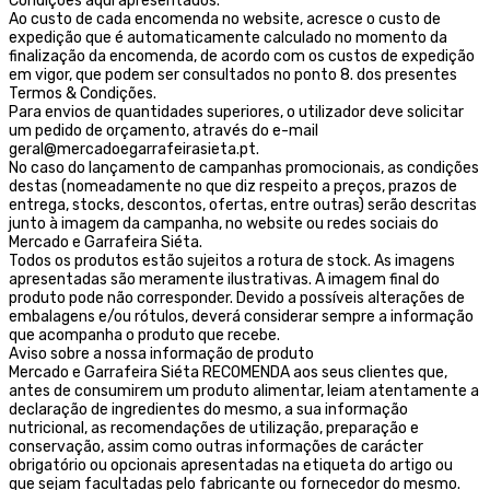
Condições aqui apresentados.
Ao custo de cada encomenda no website, acresce o custo de
expedição que é automaticamente calculado no momento da
finalização da encomenda, de acordo com os custos de expedição
em vigor, que podem ser consultados no ponto 8. dos presentes
Termos & Condições.
Para envios de quantidades superiores, o utilizador deve solicitar
um pedido de orçamento, através do e-mail
geral@mercadoegarrafeirasieta.pt.
No caso do lançamento de campanhas promocionais, as condições
destas (nomeadamente no que diz respeito a preços, prazos de
entrega, stocks, descontos, ofertas, entre outras) serão descritas
junto à imagem da campanha, no website ou redes sociais do
Mercado e Garrafeira Siéta.
Todos os produtos estão sujeitos a rotura de stock. As imagens
apresentadas são meramente ilustrativas. A imagem final do
produto pode não corresponder. Devido a possíveis alterações de
embalagens e/ou rótulos, deverá considerar sempre a informação
que acompanha o produto que recebe.
Aviso sobre a nossa informação de produto
Mercado e Garrafeira Siéta RECOMENDA aos seus clientes que,
antes de consumirem um produto alimentar, leiam atentamente a
declaração de ingredientes do mesmo, a sua informação
nutricional, as recomendações de utilização, preparação e
conservação, assim como outras informações de carácter
obrigatório ou opcionais apresentadas na etiqueta do artigo ou
que sejam facultadas pelo fabricante ou fornecedor do mesmo.