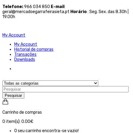
Telefone
:
966 034 850
E-mail
:
geral@mercadoegarrafeirasieta.pt
Horário
: Seg. Sex. das 8.30h |
19.00h
My Account
My Account
Historial de compras
Transações
Downloads
Pesquisar
Carrinho de compras
0
item(s):
0.00€
O seu carrinho encontra-se vazio!