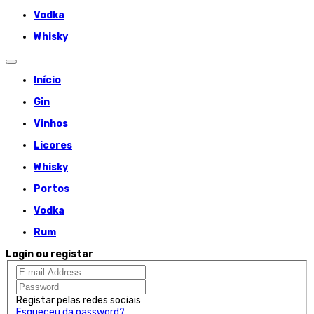
Vodka
Whisky
Início
Gin
Vinhos
Licores
Whisky
Portos
Vodka
Rum
Login ou registar
Registar pelas redes sociais
Esqueceu da password?