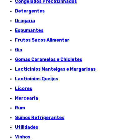
Congelados Précozinhados
Detergentes
Drogaria
Espumantes
Frutos Sacos Alimentar
Gin
Gomas Caramelos e Chicletes
Lacticinios Manteigas e Margarinas
Lacticinios Queijos
Licores
Mercearia
Rum
Sumos Refrigerantes
Utilidades
Vinhos