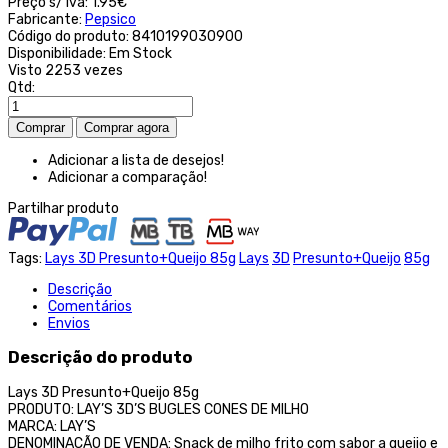
Preço s/ iva:
1.95€
Fabricante:
Pepsico
Código do produto:
8410199030900
Disponibilidade:
Em Stock
Visto
2253 vezes
Qtd:
Adicionar a lista de desejos!
Adicionar a comparação!
Partilhar produto
Tags:
Lays 3D Presunto+Queijo 85g
Lays
3D
Presunto+Queijo
85g
Descrição
Comentários
Envios
Descrição do produto
Lays 3D Presunto+Queijo 85g
PRODUTO: LAY’S 3D’S BUGLES CONES DE MILHO
MARCA: LAY’S
DENOMINAÇÃO DE VENDA: Snack de milho frito com sabor a queijo e