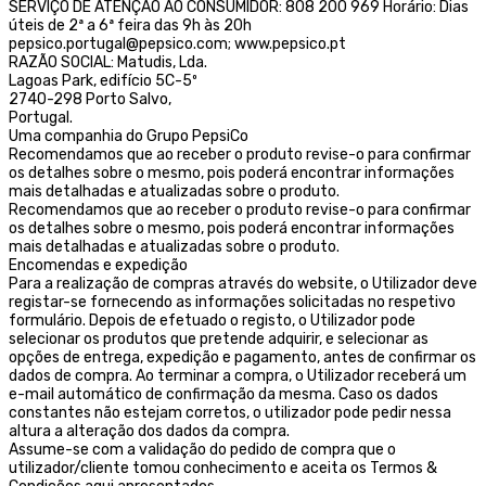
SERVIÇO DE ATENÇÃO AO CONSUMIDOR: 808 200 969 Horário: Dias
úteis de 2ª a 6ª feira das 9h às 20h
pepsico.portugal@pepsico.com; www.pepsico.pt
RAZÃO SOCIAL: Matudis, Lda.
Lagoas Park, edifício 5C-5º
2740-298 Porto Salvo,
Portugal.
Uma companhia do Grupo PepsiCo
Recomendamos que ao receber o produto revise-o para confirmar
os detalhes sobre o mesmo, pois poderá encontrar informações
mais detalhadas e atualizadas sobre o produto.
Recomendamos que ao receber o produto revise-o para confirmar
os detalhes sobre o mesmo, pois poderá encontrar informações
mais detalhadas e atualizadas sobre o produto.
Encomendas e expedição
Para a realização de compras através do website, o Utilizador deve
registar-se fornecendo as informações solicitadas no respetivo
formulário. Depois de efetuado o registo, o Utilizador pode
selecionar os produtos que pretende adquirir, e selecionar as
opções de entrega, expedição e pagamento, antes de confirmar os
dados de compra. Ao terminar a compra, o Utilizador receberá um
e-mail automático de confirmação da mesma. Caso os dados
constantes não estejam corretos, o utilizador pode pedir nessa
altura a alteração dos dados da compra.
Assume-se com a validação do pedido de compra que o
utilizador/cliente tomou conhecimento e aceita os Termos &