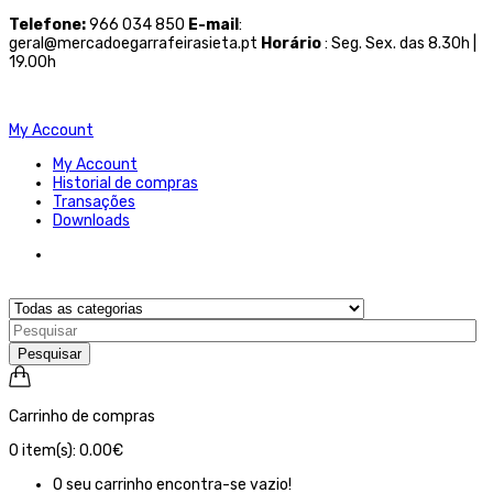
Telefone
:
966 034 850
E-mail
:
geral@mercadoegarrafeirasieta.pt
Horário
: Seg. Sex. das 8.30h |
19.00h
My Account
My Account
Historial de compras
Transações
Downloads
Pesquisar
Carrinho de compras
0
item(s):
0.00€
O seu carrinho encontra-se vazio!