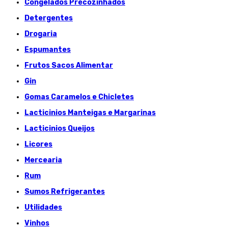
Congelados Précozinhados
Detergentes
Drogaria
Espumantes
Frutos Sacos Alimentar
Gin
Gomas Caramelos e Chicletes
Lacticinios Manteigas e Margarinas
Lacticinios Queijos
Licores
Mercearia
Rum
Sumos Refrigerantes
Utilidades
Vinhos