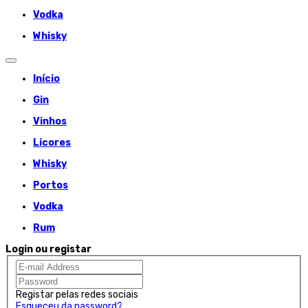
Vodka
Whisky
Início
Gin
Vinhos
Licores
Whisky
Portos
Vodka
Rum
Login ou registar
Registar pelas redes sociais
Esqueceu da password?