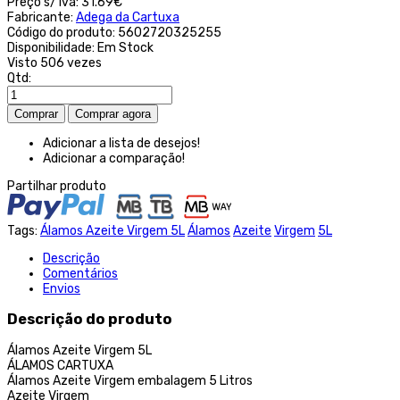
Preço s/ iva:
31.69€
Fabricante:
Adega da Cartuxa
Código do produto:
5602720325255
Disponibilidade:
Em Stock
Visto
506 vezes
Qtd:
Adicionar a lista de desejos!
Adicionar a comparação!
Partilhar produto
Tags:
Álamos Azeite Virgem 5L
Álamos
Azeite
Virgem
5L
Descrição
Comentários
Envios
Descrição do produto
Álamos Azeite Virgem 5L
ÁLAMOS CARTUXA
Álamos Azeite Virgem embalagem 5 Litros
Azeite Virgem