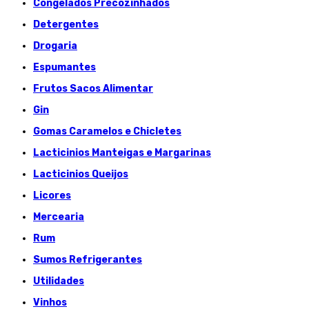
Congelados Précozinhados
Detergentes
Drogaria
Espumantes
Frutos Sacos Alimentar
Gin
Gomas Caramelos e Chicletes
Lacticinios Manteigas e Margarinas
Lacticinios Queijos
Licores
Mercearia
Rum
Sumos Refrigerantes
Utilidades
Vinhos