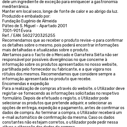
dele um ingrediente de exceção para enriquecer a gastronomia
mediterrânica.
Manter em local seco, longe de fonte de calor e ao abrigo da luz.
Produzido e embalado por:
Fundação Eugénio de Almeida
Páteo de S. Miguel – Apartado 2001
7001-901 Évora
Ref. / EAN: 5602720325255
Recomendamos que ao receber o produto revise-o para confirmar
os detalhes sobre o mesmo, pois poderá encontrar informações
mais detalhadas e atualizadas sobre o produto.
Alertamos para o facto de o Mercado e Garrafeira Siéta não ser
responsável por possíveis divergências no que concerne à
informação sobre os produtos apresentados no nosso website,
partilhada pelo fornecedor ou fabricante, e a que vigora nos
rótulos dos mesmos. Recomendamos que considere sempre a
informação apresentada no produto que recebe.
Encomendas e expedição
Para a realização de compras através do website, o Utilizador deve
registar-se fornecendo as informações solicitadas no respetivo
formulário. Depois de efetuado o registo, o Utilizador pode
selecionar os produtos que pretende adquirir, e selecionar as
opções de entrega, expedição e pagamento, antes de confirmar os
dados de compra. Ao terminar a compra, o Utilizador receberá um
e-mail automático de confirmação da mesma. Caso os dados
constantes não estejam corretos, o utilizador pode pedir nessa