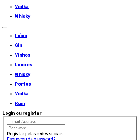
Vodka
Whisky
Início
Gin
Vinhos
Licores
Whisky
Portos
Vodka
Rum
Login ou registar
Registar pelas redes sociais
Esqueceu da password?