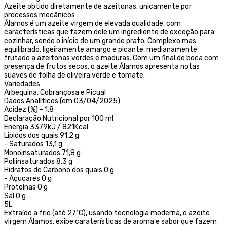
Azeite obtido diretamente de azeitonas, unicamente por
processos mecânicos
Álamos é um azeite virgem de elevada qualidade, com
características que fazem dele um ingrediente de exceção para
cozinhar, sendo o início de um grande prato. Complexo mas
equilibrado, ligeiramente amargo e picante, medianamente
frutado a azeitonas verdes e maduras. Com um final de boca com
presença de frutos secos, o azeite Álamos apresenta notas
suaves de folha de oliveira verde e tomate.
Variedades
Arbequina, Cobrançosa e Picual
Dados Analíticos (em 03/04/2025)
Acidez (%) - 1,8
Declaração Nutricional por 100 ml
Energia 3379kJ / 821Kcal
Lipidos dos quais 91,2 g
- Saturados 13,1 g
Monoinsaturados 71,8 g
Poliinsaturados 8,3 g
Hidratos de Carbono dos quais 0 g
- Açucares 0 g
Proteínas 0 g
Sal 0 g
5L
Extraído a frio (até 27ºC), usando tecnologia moderna, o azeite
virgem Álamos, exibe caraterísticas de aroma e sabor que fazem