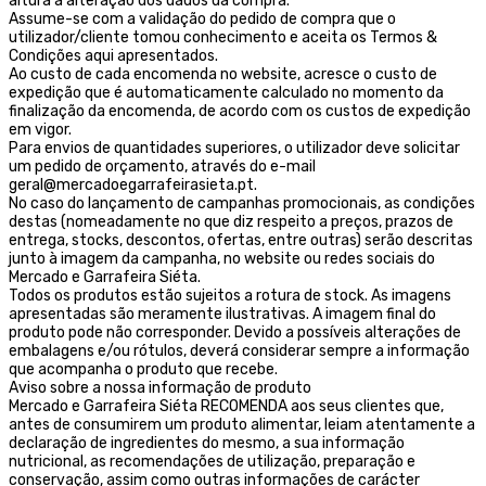
altura a alteração dos dados da compra.
Assume-se com a validação do pedido de compra que o
utilizador/cliente tomou conhecimento e aceita os Termos &
Condições aqui apresentados.
Ao custo de cada encomenda no website, acresce o custo de
expedição que é automaticamente calculado no momento da
finalização da encomenda, de acordo com os custos de expedição
em vigor.
Para envios de quantidades superiores, o utilizador deve solicitar
um pedido de orçamento, através do e-mail
geral@mercadoegarrafeirasieta.pt.
No caso do lançamento de campanhas promocionais, as condições
destas (nomeadamente no que diz respeito a preços, prazos de
entrega, stocks, descontos, ofertas, entre outras) serão descritas
junto à imagem da campanha, no website ou redes sociais do
Mercado e Garrafeira Siéta.
Todos os produtos estão sujeitos a rotura de stock. As imagens
apresentadas são meramente ilustrativas. A imagem final do
produto pode não corresponder. Devido a possíveis alterações de
embalagens e/ou rótulos, deverá considerar sempre a informação
que acompanha o produto que recebe.
Aviso sobre a nossa informação de produto
Mercado e Garrafeira Siéta RECOMENDA aos seus clientes que,
antes de consumirem um produto alimentar, leiam atentamente a
declaração de ingredientes do mesmo, a sua informação
nutricional, as recomendações de utilização, preparação e
conservação, assim como outras informações de carácter