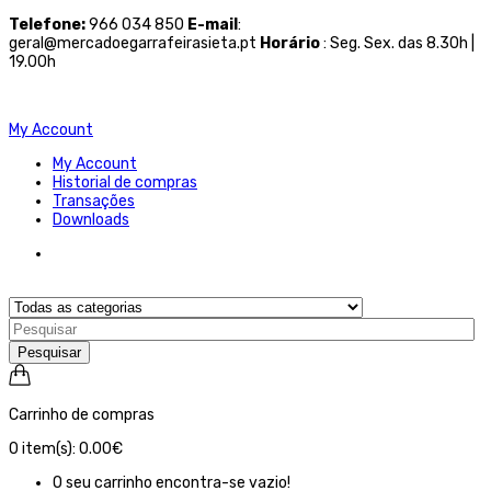
Telefone
:
966 034 850
E-mail
:
geral@mercadoegarrafeirasieta.pt
Horário
: Seg. Sex. das 8.30h |
19.00h
My Account
My Account
Historial de compras
Transações
Downloads
Pesquisar
Carrinho de compras
0
item(s):
0.00€
O seu carrinho encontra-se vazio!