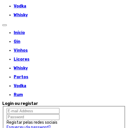
Vodka
Whisky
Início
Gin
Vinhos
Licores
Whisky
Portos
Vodka
Rum
Login ou registar
Registar pelas redes sociais
Esqueceu da password?