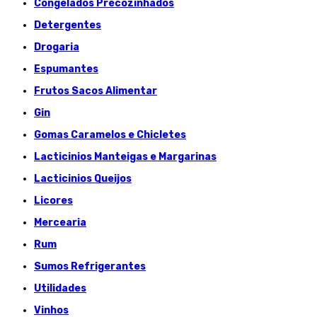
Congelados Précozinhados
Detergentes
Drogaria
Espumantes
Frutos Sacos Alimentar
Gin
Gomas Caramelos e Chicletes
Lacticinios Manteigas e Margarinas
Lacticinios Queijos
Licores
Mercearia
Rum
Sumos Refrigerantes
Utilidades
Vinhos