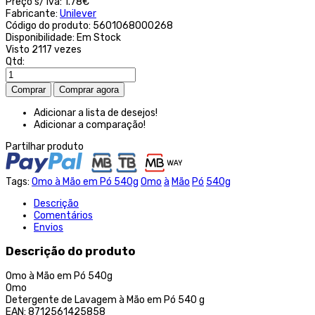
Preço s/ iva:
1.78€
Fabricante:
Unilever
Código do produto:
5601068000268
Disponibilidade:
Em Stock
Visto
2117 vezes
Qtd:
Adicionar a lista de desejos!
Adicionar a comparação!
Partilhar produto
Tags:
Omo à Mão em Pó 540g
Omo
à
Mão
Pó
540g
Descrição
Comentários
Envios
Descrição do produto
Omo à Mão em Pó 540g
Omo
Detergente de Lavagem à Mão em Pó 540 g
EAN: 8712561425858