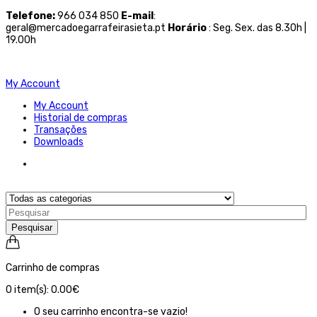
Telefone
:
966 034 850
E-mail
:
geral@mercadoegarrafeirasieta.pt
Horário
: Seg. Sex. das 8.30h |
19.00h
My Account
My Account
Historial de compras
Transações
Downloads
Pesquisar
Carrinho de compras
0
item(s):
0.00€
O seu carrinho encontra-se vazio!