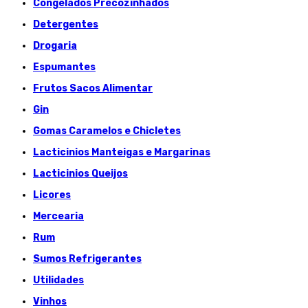
Congelados Précozinhados
Detergentes
Drogaria
Espumantes
Frutos Sacos Alimentar
Gin
Gomas Caramelos e Chicletes
Lacticinios Manteigas e Margarinas
Lacticinios Queijos
Licores
Mercearia
Rum
Sumos Refrigerantes
Utilidades
Vinhos