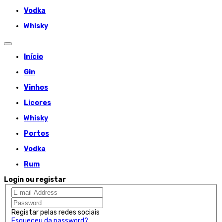
Vodka
Whisky
Início
Gin
Vinhos
Licores
Whisky
Portos
Vodka
Rum
Login ou registar
Registar pelas redes sociais
Esqueceu da password?