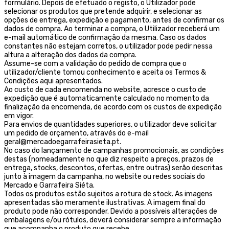
formulário. Depois de efetuado o registo, o Utilizador pode
selecionar os produtos que pretende adquirir, e selecionar as
opções de entrega, expedição e pagamento, antes de confirmar os
dados de compra. Ao terminar a compra, o Utilizador receberá um
e-mail automático de confirmação da mesma. Caso os dados
constantes não estejam corretos, o utilizador pode pedir nessa
altura a alteração dos dados da compra.
Assume-se com a validação do pedido de compra que o
utilizador/cliente tomou conhecimento e aceita os Termos &
Condições aqui apresentados.
Ao custo de cada encomenda no website, acresce o custo de
expedição que é automaticamente calculado no momento da
finalização da encomenda, de acordo com os custos de expedição
em vigor.
Para envios de quantidades superiores, o utilizador deve solicitar
um pedido de orçamento, através do e-mail
geral@mercadoegarrafeirasieta.pt.
No caso do lançamento de campanhas promocionais, as condições
destas (nomeadamente no que diz respeito a preços, prazos de
entrega, stocks, descontos, ofertas, entre outras) serão descritas
junto à imagem da campanha, no website ou redes sociais do
Mercado e Garrafeira Siéta.
Todos os produtos estão sujeitos a rotura de stock. As imagens
apresentadas são meramente ilustrativas. A imagem final do
produto pode não corresponder. Devido a possíveis alterações de
embalagens e/ou rótulos, deverá considerar sempre a informação
que acompanha o produto que recebe.