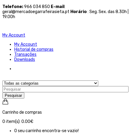
Telefone
:
966 034 850
E-mail
:
geral@mercadoegarrafeirasieta.pt
Horário
: Seg. Sex. das 8.30h |
19.00h
My Account
My Account
Historial de compras
Transações
Downloads
Pesquisar
Carrinho de compras
0
item(s):
0.00€
O seu carrinho encontra-se vazio!