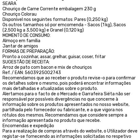
SEARA
Chouriço de Carne Corrente embalagem 230 g
Chouriço Colorau
Disponível nos seguintes formatos: Pares (0,250 kg)
Os outros tamanhos só por emcomenda - Sacos (1 kg), Sacos
(2,500 kg a 3,500 kg) e Granel (0,120 kg)
MOMENTO DE CONSUMO:
Almoço em família
Jantar de amigos
FORMAS DE PREPARAÇÃO:
Pronto a cozinhar, assar, grelhar, guisar, coser, fritar
SUGESTÃO DE RECEITA:
Arroz de pato com bacon e mix de chouriços
Ref. / EAN: 5603925002743
Recomendamos que ao receber o produto revise-o para confirmar
os detalhes sobre o mesmo, pois poderá encontrar informações
mais detalhadas e atualizadas sobre o produto.
Alertamos para o facto de o Mercado e Garrafeira Siéta não ser
responsável por possíveis divergências no que concerne à
informação sobre os produtos apresentados no nosso website,
partilhada pelo fornecedor ou fabricante, e a que vigora nos
rótulos dos mesmos. Recomendamos que considere sempre a
informação apresentada no produto que recebe.
Encomendas e expedição
Para a realização de compras através do website, o Utilizador deve
registar-se fornecendo as informações solicitadas no respetivo