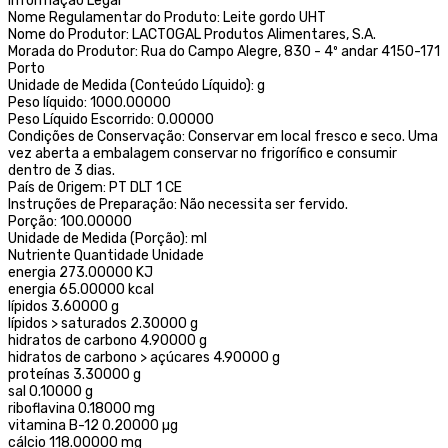
Informação Legal
Nome Regulamentar do Produto: Leite gordo UHT
Nome do Produtor: LACTOGAL Produtos Alimentares, S.A.
Morada do Produtor: Rua do Campo Alegre, 830 - 4º andar 4150-171
Porto
Unidade de Medida (Conteúdo Líquido): g
Peso líquido: 1000.00000
Peso Líquido Escorrido: 0.00000
Condições de Conservação: Conservar em local fresco e seco. Uma
vez aberta a embalagem conservar no frigorífico e consumir
dentro de 3 dias.
País de Origem: PT DLT 1 CE
Instruções de Preparação: Não necessita ser fervido.
Porção: 100.00000
Unidade de Medida (Porção): ml
Nutriente Quantidade Unidade
energia 273.00000 KJ
energia 65.00000 kcal
lípidos 3.60000 g
lípidos > saturados 2.30000 g
hidratos de carbono 4.90000 g
hidratos de carbono > açúcares 4.90000 g
proteínas 3.30000 g
sal 0.10000 g
riboflavina 0.18000 mg
vitamina B-12 0.20000 µg
cálcio 118.00000 mg