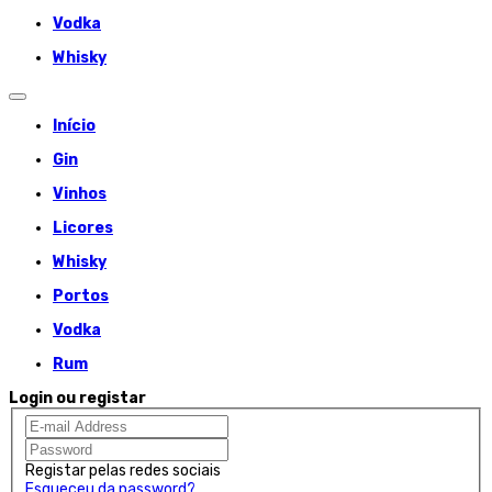
Vodka
Whisky
Início
Gin
Vinhos
Licores
Whisky
Portos
Vodka
Rum
Login ou registar
Registar pelas redes sociais
Esqueceu da password?