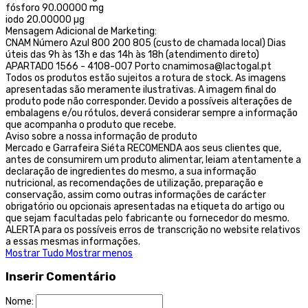
fósforo 90.00000 mg
iodo 20.00000 µg
Mensagem Adicional de Marketing:
CNAM Número Azul 800 200 805 (custo de chamada local) Dias
úteis das 9h às 13h e das 14h às 18h (atendimento direto)
APARTADO 1566 - 4108-007 Porto cnamimosa@lactogal.pt
Todos os produtos estão sujeitos a rotura de stock. As imagens
apresentadas são meramente ilustrativas. A imagem final do
produto pode não corresponder. Devido a possíveis alterações de
embalagens e/ou rótulos, deverá considerar sempre a informação
que acompanha o produto que recebe.
Aviso sobre a nossa informação de produto
Mercado e Garrafeira Siéta RECOMENDA aos seus clientes que,
antes de consumirem um produto alimentar, leiam atentamente a
declaração de ingredientes do mesmo, a sua informação
nutricional, as recomendações de utilização, preparação e
conservação, assim como outras informações de carácter
obrigatório ou opcionais apresentadas na etiqueta do artigo ou
que sejam facultadas pelo fabricante ou fornecedor do mesmo.
ALERTA para os possíveis erros de transcrição no website relativos
a essas mesmas informações.
Mostrar Tudo
Mostrar menos
Inserir Comentário
Nome: