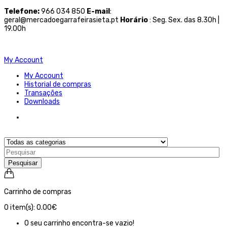
Telefone
:
966 034 850
E-mail
:
geral@mercadoegarrafeirasieta.pt
Horário
: Seg. Sex. das 8.30h |
19.00h
My Account
My Account
Historial de compras
Transações
Downloads
Pesquisar
Carrinho de compras
0
item(s):
0.00€
O seu carrinho encontra-se vazio!