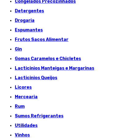
Congelados Précozinhados
Detergentes
Drogaria
Espumantes
Frutos Sacos Alimentar
Gin
Gomas Caramelos e Chicletes
Lacticinios Manteigas e Margarinas
Lacticinios Queijos
Licores
Mercearia
Rum
Sumos Refrigerantes
Utilidades
Vinhos