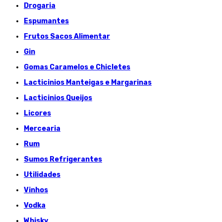
Drogaria
Espumantes
Frutos Sacos Alimentar
Gin
Gomas Caramelos e Chicletes
Lacticinios Manteigas e Margarinas
Lacticinios Queijos
Licores
Mercearia
Rum
Sumos Refrigerantes
Utilidades
Vinhos
Vodka
Whisky