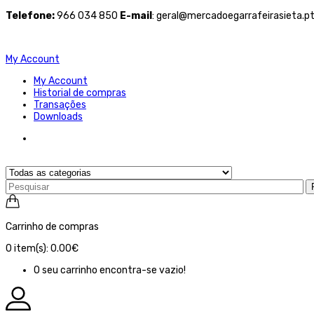
Telefone
:
966 034 850
E-mail
: geral@mercadoegarrafeirasieta.p
My Account
My Account
Historial de compras
Transações
Downloads
Carrinho de compras
0
item(s):
0.00€
O seu carrinho encontra-se vazio!