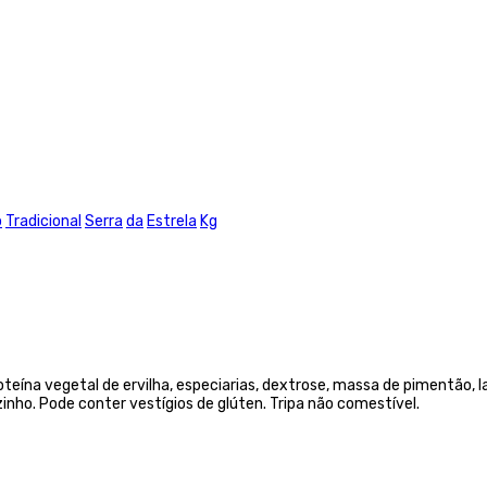
o
Tradicional
Serra
da
Estrela
Kg
proteína vegetal de ervilha, especiarias, dextrose, massa de pimentão
ho. Pode conter vestígios de glúten. Tripa não comestível.