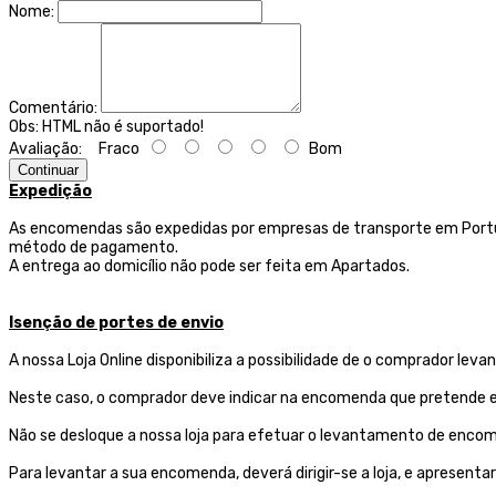
Nome:
Comentário:
Obs:
HTML não é suportado!
Avaliação:
Fraco
Bom
Continuar
Expedição
As encomendas são expedidas por empresas de transporte
em Portu
método de pagamento.
A entrega ao domicílio não pode ser feita em Apartados.
Isenção de portes de envio
A nossa Loja Online disponibiliza a possibilidade de o comprador l
Neste caso, o comprador deve indicar na encomenda que pretende ef
Não se desloque a nossa loja para efetuar o levantamento de encom
Para levantar a sua encomenda, deverá dirigir-se a loja, e aprese