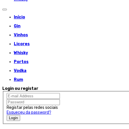
Início
Gin
Vinhos
Licores
Whisky
Portos
Vodka
Rum
Login ou registar
Registar pelas redes sociais
Esqueceu da password?
Login