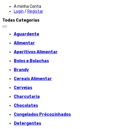
A minha Conta
Login
/
Registar
Todas Categorias
Aguardente
Alimentar
Aperitivos Alimentar
Bolos e Bolachas
Brandy
Cereais Alimentar
Cervejas
Charcutaria
Chocolates
Congelados Précozinhados
Detergentes