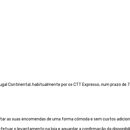
gal Continental, habitualmente por os CTT Expresso,
num prazo de 72
evantar as suas encomendas de uma forma cómoda e sem custos adiciona
etuar o levantamento na loja e aguardar a confirmação da disponibi