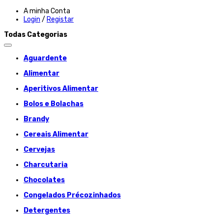
A minha Conta
Login
/
Registar
Todas Categorias
Aguardente
Alimentar
Aperitivos Alimentar
Bolos e Bolachas
Brandy
Cereais Alimentar
Cervejas
Charcutaria
Chocolates
Congelados Précozinhados
Detergentes