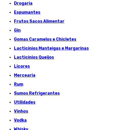
Drogaria
Espumantes
Frutos Sacos Alimentar
Gin
Gomas Caramelos e Chicletes
Lacticinios Manteigas e Margarinas
Lacticinios Queijos
Licores
Mercearia
Rum
Sumos Refrigerantes
Utilidades
Vinhos
Vodka
Whisky