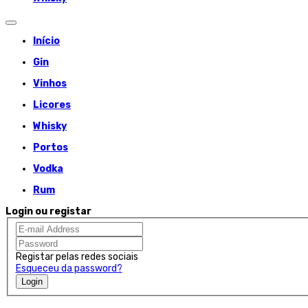
Início
Gin
Vinhos
Licores
Whisky
Portos
Vodka
Rum
Login ou registar
Registar pelas redes sociais
Esqueceu da password?
Login