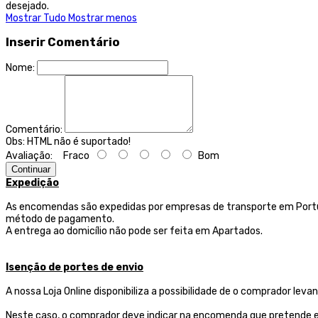
desejado.
Mostrar Tudo
Mostrar menos
Inserir Comentário
Nome:
Comentário:
Obs:
HTML não é suportado!
Avaliação:
Fraco
Bom
Continuar
Expedição
As encomendas são expedidas por empresas de transporte
em Portu
método de pagamento.
A entrega ao domicílio não pode ser feita em Apartados.
Isenção de portes de envio
A nossa Loja Online disponibiliza a possibilidade de o comprador l
Neste caso, o comprador deve indicar na encomenda que pretende ef