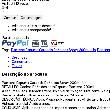
Visto
2612 vezes
Qtd:
Adicionar a lista de desejos!
Adicionar a comparação!
Partilhar produto
Tags:
Pantene Espuma Caracois Definidos Spray 200ml 1Un.
Panten
Descrição
Comentários
Envios
Descrição do produto
Pantene Espuma Caracois Definidos Spray 200ml 1Un.
DETALHES: Cachos Definidos com Espuma Pantene 200ml
A espuma Rizos Definados tem um nível de fixação ultra forte 5 e é p
Deixe o cabelo brilhante e sob controle por 24 horas.
DESCRIÇÃO TÉCNICA: Aqua, Propano, Poliquatérnio-4, Butano, Isobutan
Hidroxicitronelal, Ácido cítrico.
COMO USAR: Aplique nos cabelos limpos e secos com toalha. Agite bem