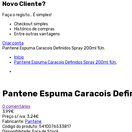
Novo Cliente?
Faça o registo... É simples!
Checkout simples
Histórico de compras
Entre outras vantagens
Criar conta
Pantene Espuma Caracois Definidos Spray 200ml 1Un.
Início
Pantene Espuma Caracois Definidos Spray 200ml 1Un.
Pantene Espuma Caracois Defin
0 comentários
3.99€
Preço s/ iva:
3.24€
Fabricante:
Pantene
Código do produto:
5410076533817
Disponibilidade:
Fora de Stock