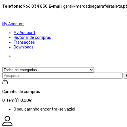
Telefone
:
966 034 850
E-mail
: geral@mercadoegarrafeirasieta.p
My Account
My Account
Historial de compras
Transações
Downloads
Carrinho de compras
0
item(s):
0.00€
O seu carrinho encontra-se vazio!