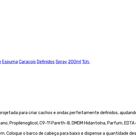
e
Espuma
Caracois
Definidos
Spray
200ml
1Un.
rojetada para criar cachos e ondas perfeitamente definidos, ajudando 
o, Propilenoglicol, C9-11 Pareth-8, DMDM Hidantoína, Parfum, EDTA diss
. Coloque o barco de cabeça para baixo e dispense a quantidade desej