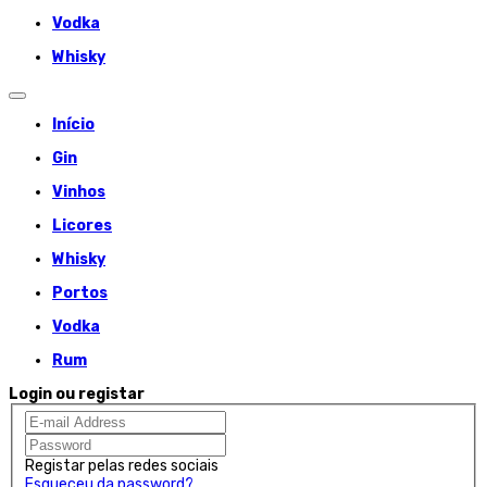
Vodka
Whisky
Início
Gin
Vinhos
Licores
Whisky
Portos
Vodka
Rum
Login ou registar
Registar pelas redes sociais
Esqueceu da password?