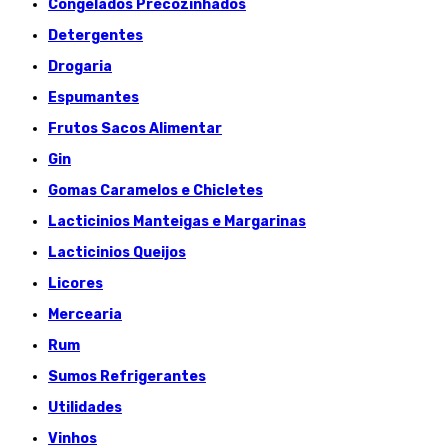
Congelados Précozinhados
Detergentes
Drogaria
Espumantes
Frutos Sacos Alimentar
Gin
Gomas Caramelos e Chicletes
Lacticinios Manteigas e Margarinas
Lacticinios Queijos
Licores
Mercearia
Rum
Sumos Refrigerantes
Utilidades
Vinhos