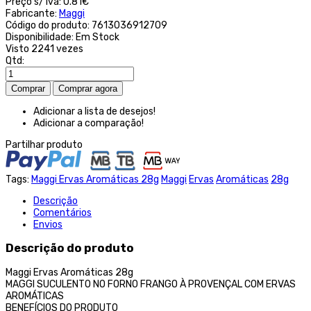
Preço s/ iva:
0.81€
Fabricante:
Maggi
Código do produto:
7613036912709
Disponibilidade:
Em Stock
Visto
2241 vezes
Qtd:
Adicionar a lista de desejos!
Adicionar a comparação!
Partilhar produto
Tags:
Maggi Ervas Aromáticas 28g
Maggi
Ervas
Aromáticas
28g
Descrição
Comentários
Envios
Descrição do produto
Maggi Ervas Aromáticas 28g
MAGGI SUCULENTO NO FORNO FRANGO À PROVENÇAL COM ERVAS
AROMÁTICAS
BENEFÍCIOS DO PRODUTO