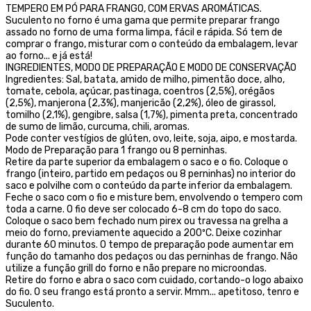
TEMPERO EM PÓ PARA FRANGO, COM ERVAS AROMÁTICAS.
Suculento no forno é uma gama que permite preparar frango
assado no forno de uma forma limpa, fácil e rápida. Só tem de
comprar o frango, misturar com o conteúdo da embalagem, levar
ao forno... e já está!
INGREDIENTES, MODO DE PREPARAÇÃO E MODO DE CONSERVAÇÃO
Ingredientes: Sal, batata, amido de milho, pimentão doce, alho,
tomate, cebola, açúcar, pastinaga, coentros (2,5%), orégãos
(2,5%), manjerona (2,3%), manjericão (2,2%), óleo de girassol,
tomilho (2,1%), gengibre, salsa (1,7%), pimenta preta, concentrado
de sumo de limão, curcuma, chili, aromas.
Pode conter vestígios de glúten, ovo, leite, soja, aipo, e mostarda.
Modo de Preparação para 1 frango ou 8 perninhas.
Retire da parte superior da embalagem o saco e o fio. Coloque o
frango (inteiro, partido em pedaços ou 8 perninhas) no interior do
saco e polvilhe com o conteúdo da parte inferior da embalagem.
Feche o saco com o fio e misture bem, envolvendo o tempero com
toda a carne. O fio deve ser colocado 6-8 cm do topo do saco.
Coloque o saco bem fechado num pirex ou travessa na grelha a
meio do forno, previamente aquecido a 200ºC. Deixe cozinhar
durante 60 minutos. O tempo de preparação pode aumentar em
função do tamanho dos pedaços ou das perninhas de frango. Não
utilize a função grill do forno e não prepare no microondas.
Retire do forno e abra o saco com cuidado, cortando-o logo abaixo
do fio. O seu frango está pronto a servir. Mmm... apetitoso, tenro e
Suculento.