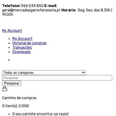
Telefone
:
966 034 850
E-mail
:
geral@mercadoegarrafeirasieta.pt
Horário
: Seg. Sex. das 8.30h |
19.00h
My Account
My Account
Historial de compras
Transações
Downloads
Pesquisar
Carrinho de compras
0
item(s):
0.00€
O seu carrinho encontra-se vazio!