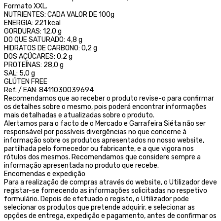
Formato XXL.
NUTRIENTES: CADA VALOR DE 100g
ENERGIA: 221 kcal
GORDURAS: 12,0 g
DO QUE SATURADO: 4,8 g
HIDRATOS DE CARBONO: 0,2 g
DOS AÇÚCARES: 0,2 g
PROTEÍNAS: 28,0 g
SAL: 5,0 g
GLÚTEN FREE
Ref. / EAN: 8411030039694
Recomendamos que ao receber o produto revise-o para confirmar
os detalhes sobre o mesmo, pois poderá encontrar informações
mais detalhadas e atualizadas sobre o produto.
Alertamos para o facto de o Mercado e Garrafeira Siéta não ser
responsável por possíveis divergências no que concerne à
informação sobre os produtos apresentados no nosso website,
partilhada pelo fornecedor ou fabricante, e a que vigora nos
rótulos dos mesmos. Recomendamos que considere sempre a
informação apresentada no produto que recebe.
Encomendas e expedição
Para a realização de compras através do website, o Utilizador deve
registar-se fornecendo as informações solicitadas no respetivo
formulário. Depois de efetuado o registo, o Utilizador pode
selecionar os produtos que pretende adquirir, e selecionar as
opções de entrega, expedição e pagamento, antes de confirmar os