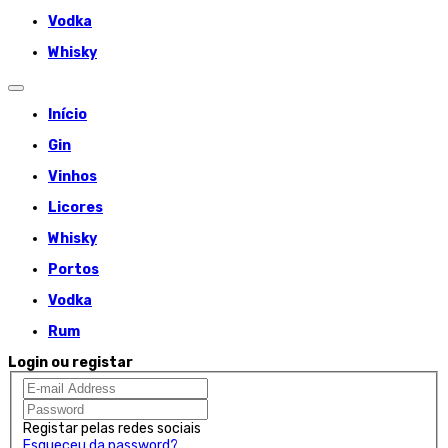
Vodka
Whisky
Início
Gin
Vinhos
Licores
Whisky
Portos
Vodka
Rum
Login ou registar
Registar pelas redes sociais
Esqueceu da password?