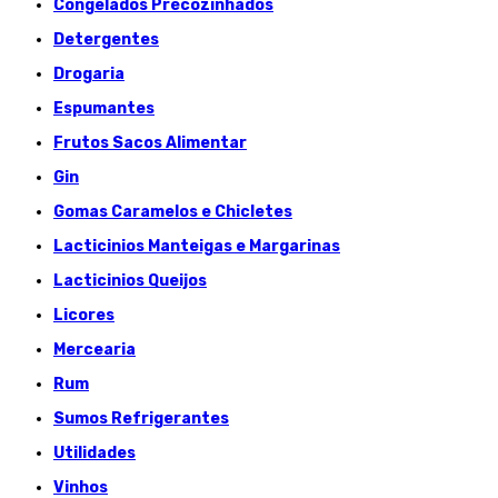
Congelados Précozinhados
Detergentes
Drogaria
Espumantes
Frutos Sacos Alimentar
Gin
Gomas Caramelos e Chicletes
Lacticinios Manteigas e Margarinas
Lacticinios Queijos
Licores
Mercearia
Rum
Sumos Refrigerantes
Utilidades
Vinhos