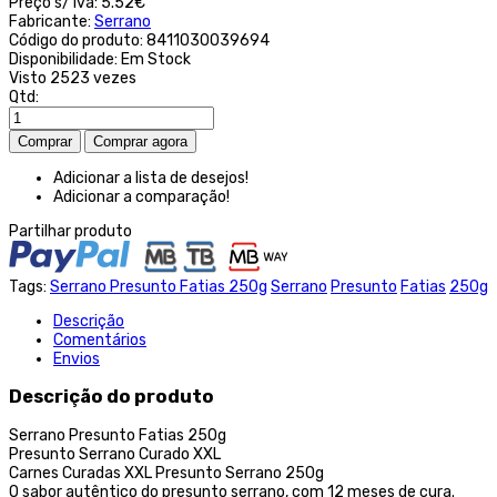
Preço s/ iva:
5.52€
Fabricante:
Serrano
Código do produto:
8411030039694
Disponibilidade:
Em Stock
Visto
2523 vezes
Qtd:
Adicionar a lista de desejos!
Adicionar a comparação!
Partilhar produto
Tags:
Serrano Presunto Fatias 250g
Serrano
Presunto
Fatias
250g
Descrição
Comentários
Envios
Descrição do produto
Serrano Presunto Fatias 250g
Presunto Serrano Curado XXL
Carnes Curadas XXL Presunto Serrano 250g
O sabor autêntico do presunto serrano, com 12 meses de cura.