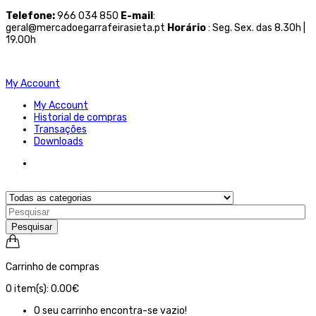
Telefone
:
966 034 850
E-mail
:
geral@mercadoegarrafeirasieta.pt
Horário
: Seg. Sex. das 8.30h |
19.00h
My Account
My Account
Historial de compras
Transações
Downloads
Pesquisar
Carrinho de compras
0
item(s):
0.00€
O seu carrinho encontra-se vazio!